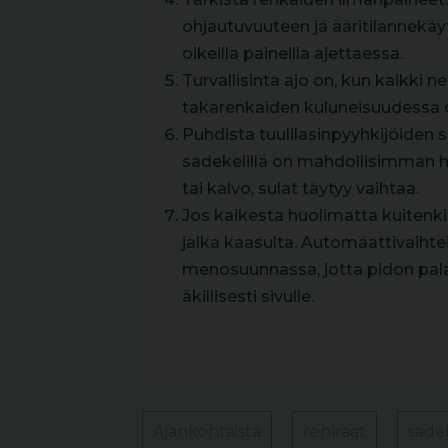
ohjautuvuuteen ja ääritilannekä
oikeilla paineilla ajettaessa.
Turvallisinta ajo on, kun kaikki 
takarenkaiden kuluneisuudessa o
Puhdista tuulilasinpyyhkijöiden s
sadekelillä on mahdollisimman hyv
tai kalvo, sulat täytyy vaihtaa.
Jos kaikesta huolimatta kuitenkin
jalka kaasulta. Automaattivaihte
menosuunnassa, jotta pidon pal
äkillisesti sivulle.
Ajankohtaista
renkaat
sade