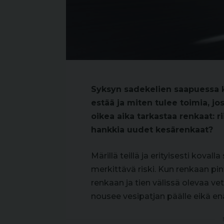
Syksyn sadekelien saapuessa ka
estää ja miten tulee toimia, jo
oikea aika tarkastaa renkaat: r
hankkia uudet kesärenkaat?
Märillä teillä ja erityisesti koval
merkittävä riski. Kun renkaan p
renkaan ja tien välissä olevaa ve
nousee vesipatjan päälle eikä enä