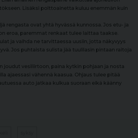
ytökseen. Lisäksi polttoainetta kuluu enemmän kuin
neljä rengasta ovat yhtä hyvässä kunnossa. Jos etu- ja
n eroa, paremmat renkaat tulee laittaa taakse.
ulat ja vaihda ne tarvittaessa uusiin, jotta näkyvyys
ä. Jos puhtaista sulista jää tuulilasin pintaan raitoja
 joudut vesiliirtoon, paina kytkin pohjaan ja nosta
illa ajaessasi vähennä kaasua. Ohjaus tulee pitää
autuessa auto jatkaa kulkua suoraan eikä käänny
keli
syksy