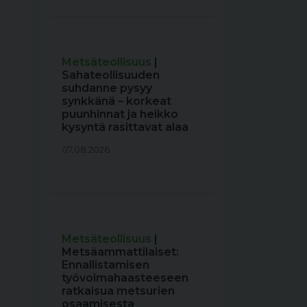
Metsäteollisuus
|
Sahateollisuuden
suhdanne pysyy
synkkänä – korkeat
puunhinnat ja heikko
kysyntä rasittavat alaa
07.08.2026
Metsäteollisuus
|
Metsäammattilaiset:
Ennallistamisen
työvoimahaasteeseen
ratkaisua metsurien
osaamisesta