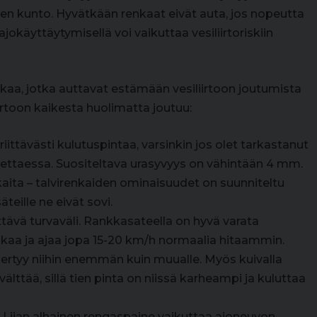
en kunto. Hyvätkään renkaat eivät auta, jos nopeutta
ajokäyttäytymisellä voi vaikuttaa vesiliirtoriskiin
kkaa, jotka auttavat estämään vesiliirtoon joutumista
irtoon kaikesta huolimatta joutuu:
riittävästi kulutuspintaa, varsinkin jos olet tarkastanut
aitettaessa. Suositeltava urasyvyys on vähintään 4 mm.
aita – talvirenkaiden ominaisuudet on suunniteltu
teille ne eivät sovi.
ttävä turvaväli. Rankkasateella on hyvä varata
kaa ja ajaa jopa 15-20 km/h normaalia hitaammin.
ä kertyy niihin enemmän kuin muualle. Myös kuivalla
välttää, sillä tien pinta on niissä karheampi ja kuluttaa
 Liian alhainen rengaspaine vaikuttaa ajoneuvon