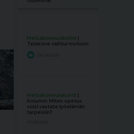
Uusimmat
Metsäkoneurakointi
|
Telakone vaihtui motoon
08.08.2026
Metsäkoneurakointi
|
Kolumni: Miten opetus
voisi vastata työelämän
tarpeisiin?
07.08.2026