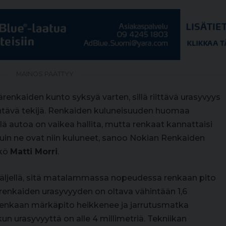
MAINOS PÄÄTTYY
renkaiden kunto syksyä varten, sillä riittävä urasyvyys
hentävä tekijä. Renkaiden kuluneisuuden huomaa
ellä autoa on vaikea hallita, mutta renkaat kannattaisi
uin ne ovat niin kuluneet, sanoo Nokian Renkaiden
kkö
Matti Morri
.
äljellä, sitä matalammassa nopeudessa renkaan pito
renkaiden urasyvyyden on oltava vähintään 1,6
renkaan märkäpito heikkenee ja jarrutusmatka
 kun urasyvyyttä on alle 4 millimetriä. Tekniikan