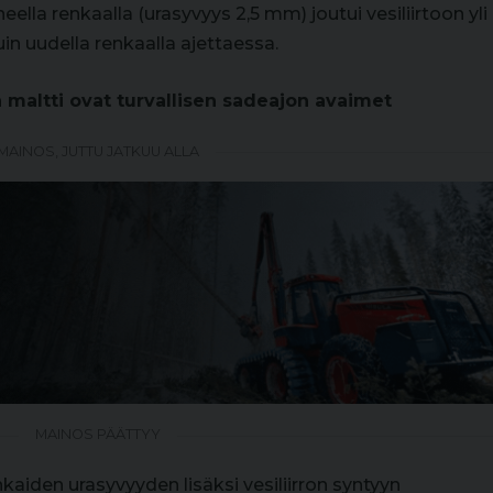
ella renkaalla (urasyvyys 2,5 mm) joutui vesiliirtoon yli
n uudella renkaalla ajettaessa.
 maltti ovat turvallisen sadeajon avaimet
MAINOS, JUTTU JATKUU ALLA
MAINOS PÄÄTTYY
kaiden urasyvyyden lisäksi vesiliirron syntyyn