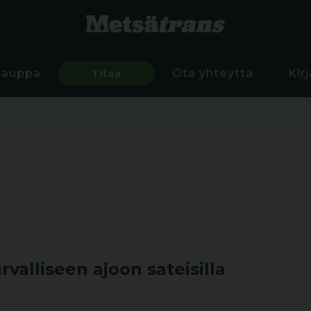
Kauppa
Tilaa
Ota yhteyttä
Kir
valliseen ajoon sateisilla