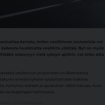
nnattaa kerrata, miten vesiliirtoon joutumista voi
s kaikesta huolimatta vesiliirto yllättää. Nyt on myös
iittääkö urasyvyys vielä syksyn ajoihin, vai onko aika
la sateella vesiliirtoon joutuminen on liikenteessä
intakuvio ei enää kykene syrjäyttämään kaikkea
ttä, tuntuma renkaan ja ajoalustan väliltä katoaa. Auto
ä ole kuljettajan hallinnassa.
MAINOS, JUTTU JATKUU ALLA