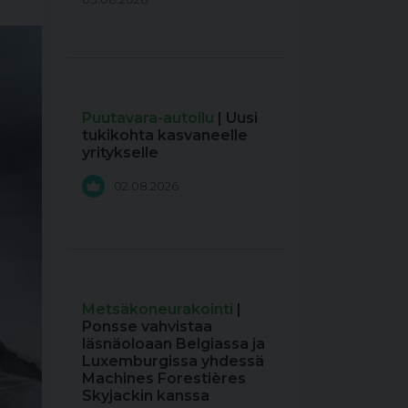
Puutavara-autoilu
| Uusi
tukikohta kasvaneelle
yritykselle
02.08.2026
Metsäkoneurakointi
|
Ponsse vahvistaa
läsnäoloaan Belgiassa ja
Luxemburgissa yhdessä
Machines Forestières
Skyjackin kanssa