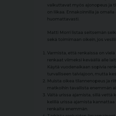
vaikuttavat myös ajonopeus ja ti
on liikaa. Ennakoinnilla ja omalla 
huomattavasti.
Matti Morri listaa seitsemän sei
sekä toimimaan oikein, jos vesili
Varmista, että renkaissa on vielä 
renkaat viimeksi keväällä alle l
Käytä vuodenaikaan sopivia renk
turvalliseen talviajoon, mutta kesä
Muista oikea tilannenopeus ja rii
matkoihin tavallista enemmän ai
Vältä urissa ajamista, sillä vett
kelillä urissa ajamista kannattaa 
renkaita enemmän.
Tarkista renkaiden ilmanpaineet.