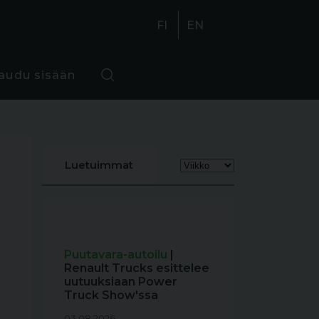
FI
EN
jaudu sisään
Luetuimmat
Puutavara-autoilu
|
Renault Trucks esittelee
uutuuksiaan Power
Truck Show'ssa
03.08.2026