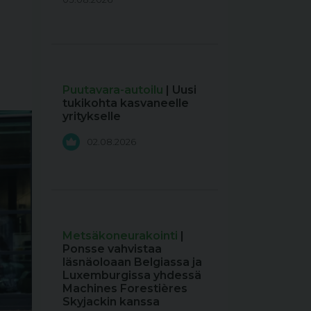
Puutavara-autoilu
| Uusi
tukikohta kasvaneelle
yritykselle
02.08.2026
Metsäkoneurakointi
|
Ponsse vahvistaa
läsnäoloaan Belgiassa ja
Luxemburgissa yhdessä
Machines Forestières
Skyjackin kanssa