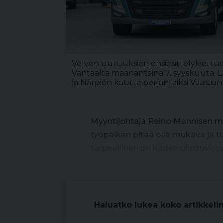
Volvon uutuuksien ensiesittelykiertu
Vantaalta maanantaina 7. syyskuuta. 
ja Närpiön kautta perjantaiksi Vaasaan
Myyntijohtaja Reino Mannisen mu
työpaikan pitää olla mukava ja t
tarpeellinen on käden ulottuviss
myös ohjaamon hiljaisuus.
Haluatko lukea koko artikkeli