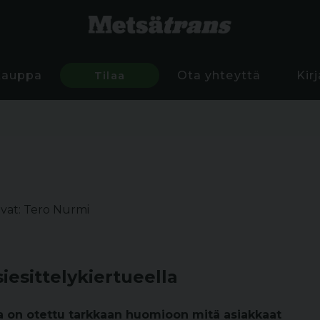
Kauppa
Tilaa
Ota yhteyttä
Kir
vat: Tero Nurmi
esittelykiertueella
a on otettu tarkkaan huomioon mitä asiakkaat