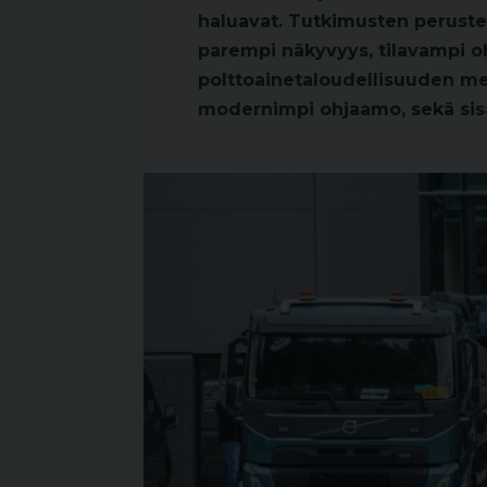
haluavat. Tutkimusten perustee
parempi näkyvyys, tilavampi o
polttoainetaloudellisuuden mer
modernimpi ohjaamo, sekä sisä