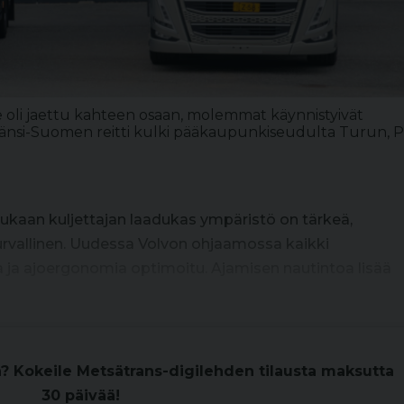
e oli jaettu kahteen osaan, molemmat käynnistyivät
Länsi-Suomen reitti kulki pääkaupunkiseudulta Turun, P
.
kaan kuljettajan laadukas ympäristö on tärkeä,
urvallinen. Uudessa Volvon ohjaamossa kaikki
a ja ajoergonomia optimoitu. Ajamisen nautintoa lisää
n? Kokeile Metsätrans-digilehden tilausta maksutta
30 päivää!