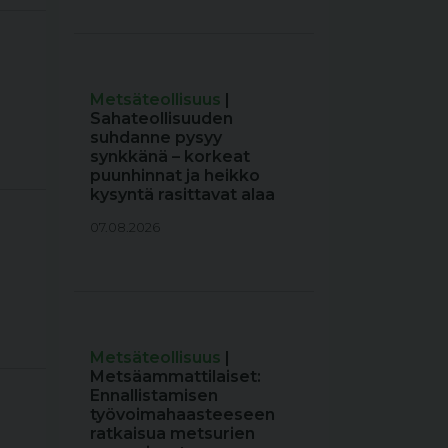
Metsäteollisuus
|
Sahateollisuuden
suhdanne pysyy
synkkänä – korkeat
puunhinnat ja heikko
kysyntä rasittavat alaa
07.08.2026
Metsäteollisuus
|
Metsäammattilaiset:
Ennallistamisen
työvoimahaasteeseen
ratkaisua metsurien