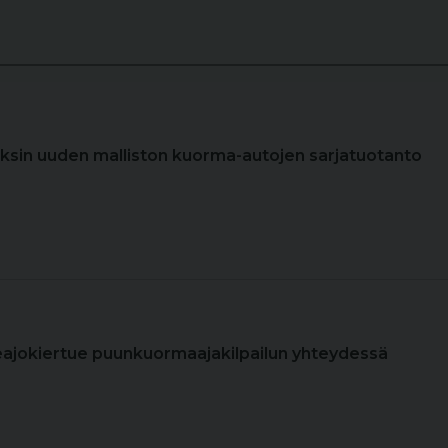
cksin uuden malliston kuorma-autojen sarjatuotanto
eajokiertue puunkuormaajakilpailun yhteydessä