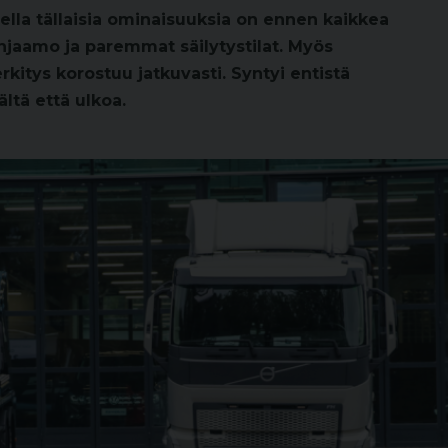
lla tällaisia ominaisuuksia on ennen kaikkea
hjaamo ja paremmat säilytystilat. Myös
kitys korostuu jatkuvasti. Syntyi entistä
ltä että ulkoa.