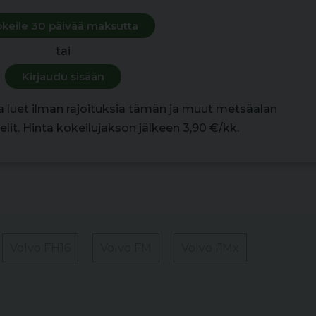
keile 30 päivää maksutta
tai
Kirjaudu sisään
la luet ilman rajoituksia tämän ja muut metsäalan
lit. Hinta kokeilujakson jälkeen 3,90 €/kk.
Volvo FH16
Volvo FM
Volvo FMx