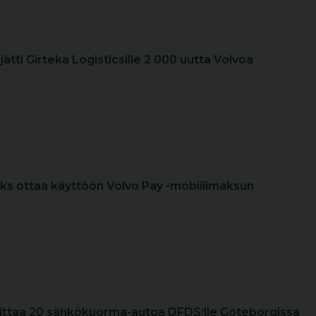
ajätti Girteka Logisticsille 2 000 uutta Volvoa
cks ottaa käyttöön Volvo Pay -mobiilimaksun
mittaa 20 sähkökuorma-autoa DFDS:lle Göteborgissa