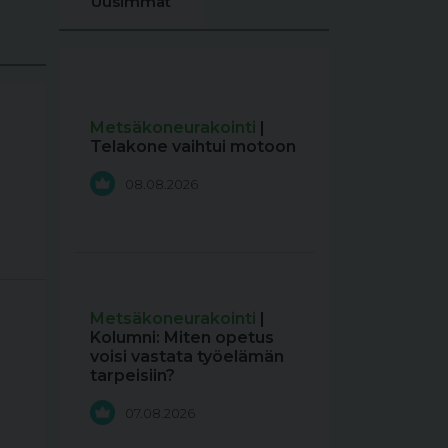
Uusimmat
Metsäkoneurakointi
|
Telakone vaihtui motoon
08.08.2026
Metsäkoneurakointi
|
Kolumni: Miten opetus
voisi vastata työelämän
tarpeisiin?
07.08.2026