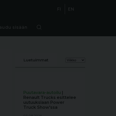
FI
EN
jaudu sisään
Luetuimmat
Puutavara-autoilu
|
Renault Trucks esittelee
uutuuksiaan Power
Truck Show'ssa
03.08.2026