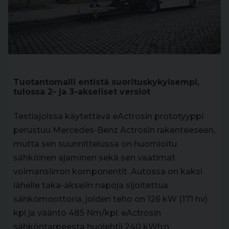
Tuotantomalli entistä suorituskykyisempi,
tulossa 2- ja 3-akseliset versiot
Testiajoissa käytettävä eActrosin prototyyppi
perustuu Mercedes-Benz Actrosin rakenteeseen,
mutta sen suunnittelussa on huomioitu
sähköinen ajaminen sekä sen vaatimat
voimansiirron komponentit. Autossa on kaksi
lähelle taka-akselin napoja sijoitettua
sähkömoottoria, joiden teho on 126 kW (171 hv)
kpl ja vääntö 485 Nm/kpl. eActrosin
sähköntarpeesta huolehtii 240 kWh:n