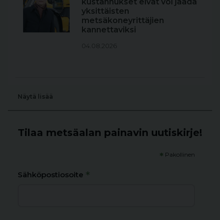
kustannukset eivät voi jäädä
yksittäisten
metsäkoneyrittäjien
kannettaviksi
04.08.2026
Näytä lisää
Tilaa metsäalan painavin uutiskirje!
*
Pakollinen
*
Sähköpostiosoite