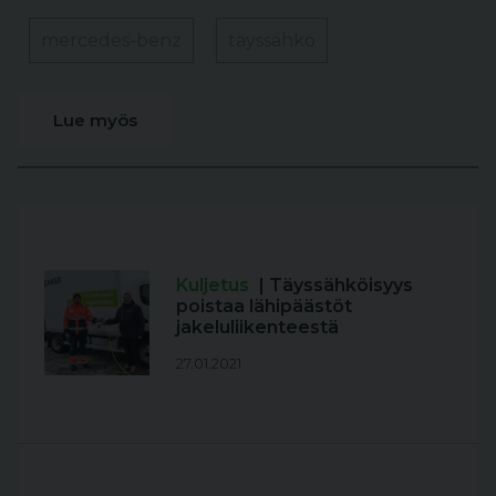
mercedes-benz
täyssähkö
Lue myös
Kuljetus
| Täyssähköisyys
poistaa lähipäästöt
jakeluliikenteestä
27.01.2021