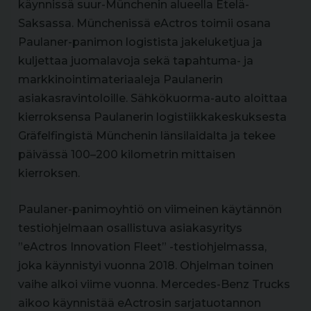
käynnissä suur-Münchenin alueella Etelä-
Saksassa. Münchenissä eActros toimii osana
Paulaner-panimon logistista jakeluketjua ja
kuljettaa juomalavoja sekä tapahtuma- ja
markkinointimateriaaleja Paulanerin
asiakasravintoloille. Sähkökuorma-auto aloittaa
kierroksensa Paulanerin logistiikkakeskuksesta
Gräfelfingistä Münchenin länsilaidalta ja tekee
päivässä 100–200 kilometrin mittaisen
kierroksen.
Paulaner-panimoyhtiö on viimeinen käytännön
testiohjelmaan osallistuva asiakasyritys
”eActros Innovation Fleet” -testiohjelmassa,
joka käynnistyi vuonna 2018. Ohjelman toinen
vaihe alkoi viime vuonna. Mercedes-Benz Trucks
aikoo käynnistää eActrosin sarjatuotannon