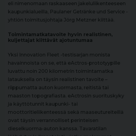
eli nimenomaan raskaaseen jakeluliikenteeseen
kaupunkialueilla, Paulaner Getränke und Service -
yhtiön toimitusjohtaja Jörg Metzner kiittää.
Toimintamatkatavoite hyvin realistinen,
kuljettajat kiittävät ajotuntumaa
Yksi Innovation Fleet -testisarjan monista
havainnoista on se, että eActros-prototyypille
luvattu noin 200 kilometrin toimintamatka
latauksella on täysin realistinen tavoite –
riippumatta auton kuormasta, reitistä tai
maaston topografiasta. eActrosin suorituskyky
ja käyttötunnit kaupunki- tai
moottoritieliikenteessä sekä maaseutureiteillä
ovat täysin verrannolliset perinteisen
dieselkuorma-auton kanssa. Tavaratilan