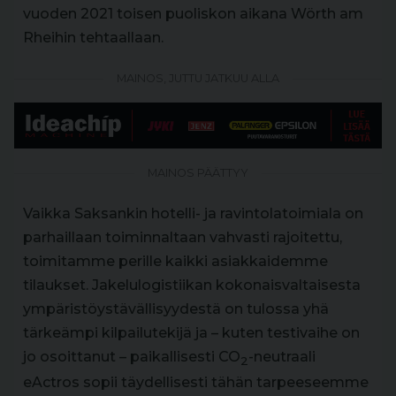
vuoden 2021 toisen puoliskon aikana Wörth am
Rheihin tehtaallaan.
MAINOS, JUTTU JATKUU ALLA
MAINOS PÄÄTTYY
Vaikka Saksankin hotelli- ja ravintolatoimiala on
parhaillaan toiminnaltaan vahvasti rajoitettu,
toimitamme perille kaikki asiakkaidemme
tilaukset. Jakelulogistiikan kokonaisvaltaisesta
ympäristöystävällisyydestä on tulossa yhä
tärkeämpi kilpailutekijä ja – kuten testivaihe on
jo osoittanut – paikallisesti CO
-neutraali
2
eActros sopii täydellisesti tähän tarpeeseemme