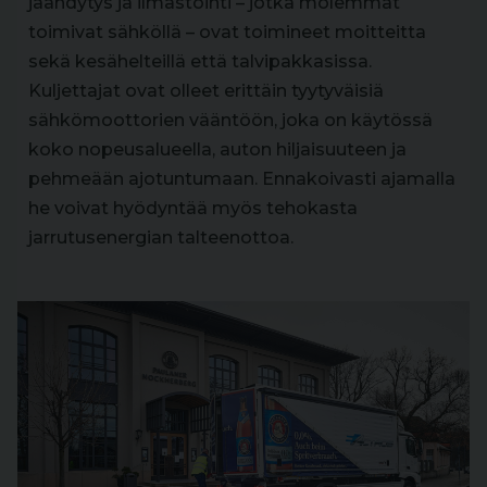
jäähdytys ja ilmastointi – jotka molemmat
toimivat sähköllä – ovat toimineet moitteitta
sekä kesähelteillä että talvipakkasissa.
Kuljettajat ovat olleet erittäin tyytyväisiä
sähkömoottorien vääntöön, joka on käytössä
koko nopeusalueella, auton hiljaisuuteen ja
pehmeään ajotuntumaan. Ennakoivasti ajamalla
he voivat hyödyntää myös tehokasta
jarrutusenergian talteenottoa.