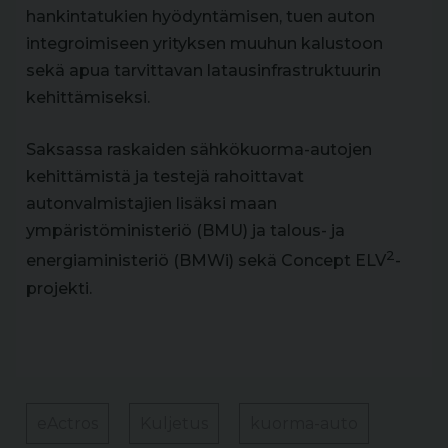
hankintatukien hyödyntämisen, tuen auton
integroimiseen yrityksen muuhun kalustoon
sekä apua tarvittavan latausinfrastruktuurin
kehittämiseksi.
Saksassa raskaiden sähkökuorma-autojen
kehittämistä ja testejä rahoittavat
autonvalmistajien lisäksi maan
ympäristöministeriö (BMU) ja talous- ja
2
energiaministeriö (BMWi) sekä Concept ELV
-
projekti.
eActros
Kuljetus
kuorma-auto