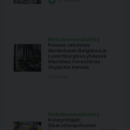
02.08.2026
Metsäkoneurakointi
|
Ponsse vahvistaa
läsnäoloaan Belgiassa ja
Luxemburgissa yhdessä
Machines Forestières
Skyjackin kanssa
01.08.2026
Metsäkoneurakointi
|
Koneyrittäjät:
Sikaruttorajoitusten