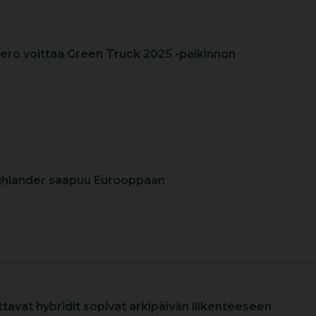
Aero voittaa Green Truck 2025 -palkinnon
ighlander saapuu Eurooppaan
ttavat hybridit sopivat arkipäivän liikenteeseen