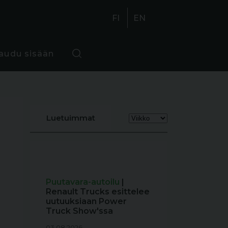
FI
EN
jaudu sisään
Luetuimmat
Puutavara-autoilu
|
Renault Trucks esittelee
uutuuksiaan Power
Truck Show'ssa
03.08.2026