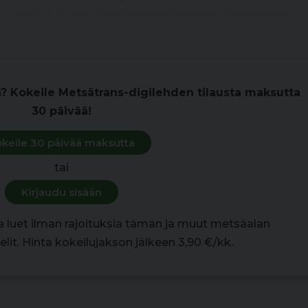
n sekä ST1:n edustajat kiersivät mukana kertomassa
n? Kokeile Metsätrans-digilehden tilausta maksutta
30 päivää!
keile 30 päivää maksutta
tai
Kirjaudu sisään
la luet ilman rajoituksia tämän ja muut metsäalan
lit. Hinta kokeilujakson jälkeen 3,90 €/kk.