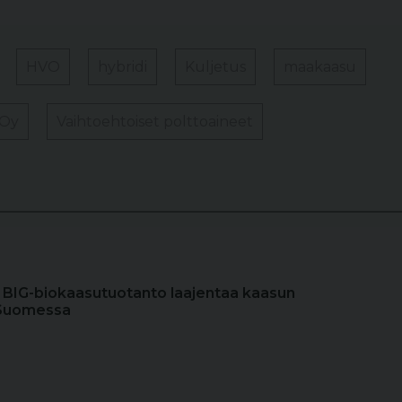
HVO
hybridi
Kuljetus
maakaasu
 Oy
Vaihtoehtoiset polttoaineet
en BIG-biokaasutuotanto laajentaa kaasun
 Suomessa