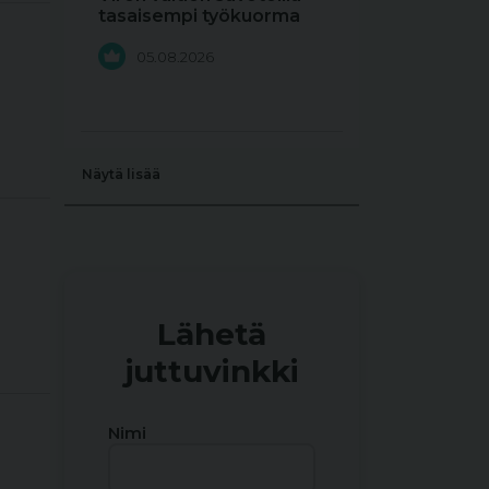
tasaisempi työkuorma
05.08.2026
Näytä lisää
Lähetä
juttuvinkki
Nimi