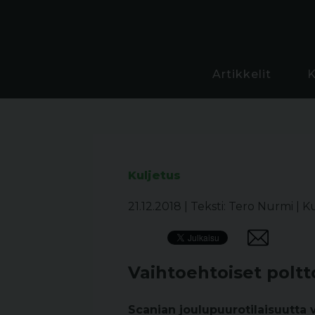
Artikkelit
Kuljetus
21.12.2018
|
Teksti: Tero Nurmi
|
Ku
Vaihtoehtoiset polt
Scanian joulupuurotilaisuutta 