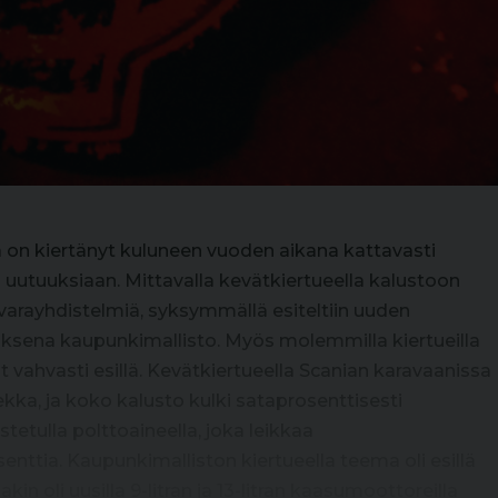
on kiertänyt kuluneen vuoden aikana kattavasti
utuuksiaan. Mittavalla kevätkiertueella kalustoon
varayhdistelmiä, syksymmällä esiteltiin uuden
ksena kaupunkimallisto. Myös molemmilla kiertueilla
t vahvasti esillä. Kevätkiertueella Scanian karavaanissa
ka, ja koko kalusto kulki sataprosenttisesti
stetulla polttoaineella, joka leikkaa
nttia. Kaupunkimalliston kiertueella teema oli esillä
n oli uusilla 9-litran ja 13-litran kaasumoottoreilla