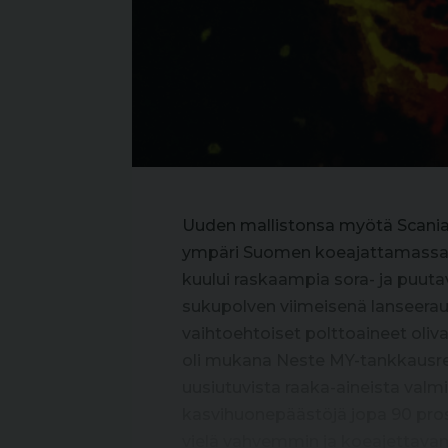
Uuden mallistonsa myötä Scania 
ympäri Suomen koeajattamassa u
kuului raskaampia sora- ja puuta
sukupolven viimeisenä lanseerau
vaihtoehtoiset polttoaineet oliva
oli mukana Neste MY-tankkausrek
uusiutuvista raaka-aineista valmi
kasvihuonepäästöjä jopa 90 prose
vielä vahvemmin ja koeajettavanaki