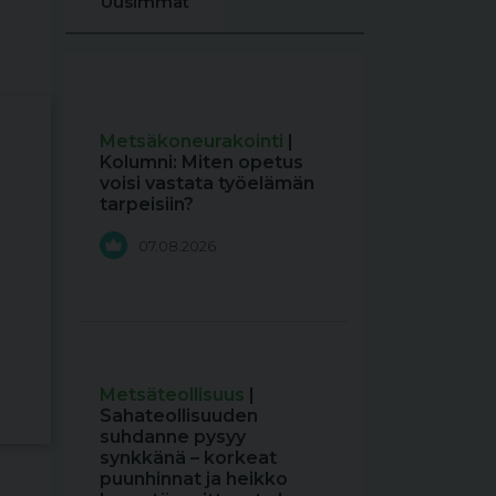
Uusimmat
Metsäkoneurakointi
|
Kolumni: Miten opetus
voisi vastata työelämän
tarpeisiin?
07.08.2026
Metsäteollisuus
|
Sahateollisuuden
suhdanne pysyy
synkkänä – korkeat
puunhinnat ja heikko