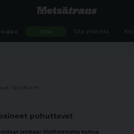
Kauppa
Tilaa
Ota yhteyttä
Kir
vat: Tero Nurmi
toaineet puhuttavat
voidaan lainkaan liioittelematta kutsua