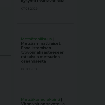
kysyntä rasittavat alaa
07.08.2026
Metsäteollisuus
|
Metsäammattilaiset:
Ennallistamisen
työvoimahaasteeseen
ratkaisua metsurien
osaamisesta
06.08.2026
Metsäkoneurakointi
|
Viron valtion savotoilla