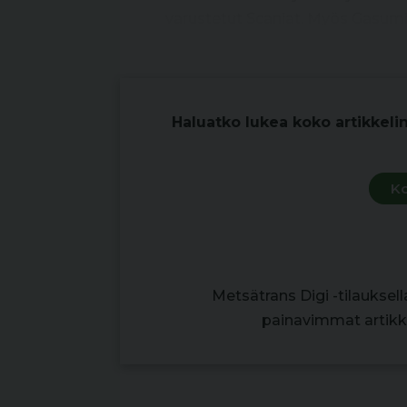
varustetut Scaniat. Myös Gasumi
aiheesta omalta osaltaan.
Haluatko lukea koko artikkeli
Ko
Metsätrans Digi -tilauksel
painavimmat artikke