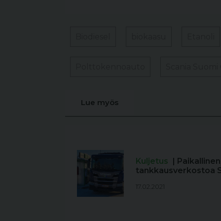
Biodiesel
biokaasu
Etanoli
Polttokennoauto
Scania Suomi
Lue myös
Kuljetus
| Paikallin
tankkausverkostoa
17.02.2021