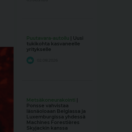
Puutavara-autoilu
| Uusi
tukikohta kasvaneelle
yritykselle
02.08.2026
Metsäkoneurakointi
|
Ponsse vahvistaa
läsnäoloaan Belgiassa ja
Luxemburgissa yhdessä
Machines Forestières
Skyjackin kanssa