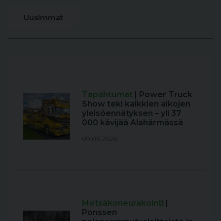
Uusimmat
Tapahtumat
| Power Truck
Show teki kaikkien aikojen
yleisöennätyksen – yli 37
000 kävijää Alahärmässä
09.08.2026
Metsäkoneurakointi
|
Ponssen