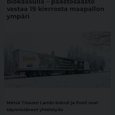
biokaasulla – päästösäästö
vastaa 19 kierrosta maapallon
ympäri
Metsä Tissuen Lambi-brändi ja Posti ovat
käynnistäneet yhteistyön