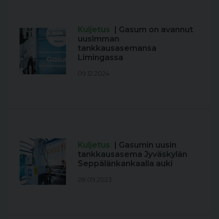
Kuljetus
| Gasum on avannut
uusimman
tankkausasemansa
Limingassa
09.12.2024
Kuljetus
| Gasumin uusin
tankkausasema Jyväskylän
Seppälänkankaalla auki
28.09.2023