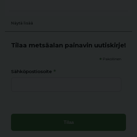
Näytä lisää
Tilaa metsäalan painavin uutiskirje!
*
Pakollinen
*
Sähköpostiosoite