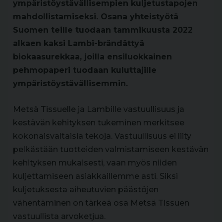
ympäristöystävällisempien kuljetustapojen
mahdollistamiseksi. Osana yhteistyötä
Suomen teille tuodaan tammikuusta 2022
alkaen kaksi Lambi-brändättyä
biokaasurekkaa, joilla ensiluokkainen
pehmopaperi tuodaan kuluttajille
ympäristöystävällisemmin.
Metsä Tissuelle ja Lambille vastuullisuus ja
kestävän kehityksen tukeminen merkitsee
kokonaisvaltaisia tekoja. Vastuullisuus ei liity
pelkästään tuotteiden valmistamiseen kestävän
kehityksen mukaisesti, vaan myös niiden
kuljettamiseen asiakkaillemme asti. Siksi
kuljetuksesta aiheutuvien päästöjen
vähentäminen on tärkeä osa Metsä Tissuen
vastuullista arvoketjua.