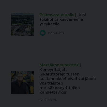
Puutavara-autoilu
| Uusi
tukikohta kasvaneelle
yritykselle
02.08.2026
Metsäkoneurakointi
|
Koneyrittäjät:
Sikaruttorajoitusten
kustannukset eivät voi jäädä
yksittäisten
metsäkoneyrittäjien
kannettaviksi
04.08.2026