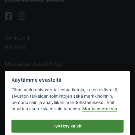
Artikkelit
Etusivu
Metsätrans-Lehti Oy
Asiakaspalvelu
Käytämme evästeitä
Yhteystiedot
Tämä verkkosivusto tallentaa tietoja, kuten evästeitä,
Palaute
sivuston tärkeiden toimintojen sekä markkinoinnin,
Mediakortti
personoinnin ja analytiikan mahdollistamiseksi. Voit
muuttaa asetuksia milloin tahansa.
Muuta asetuksia
Metsätrans-Lehti Oy
Hyväksy kaikki
Tietosuoja
2026