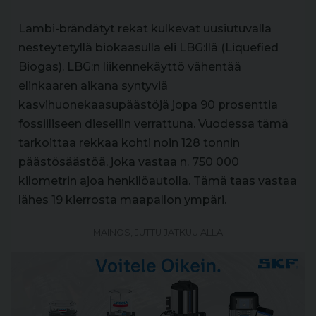
Lambi-brändätyt rekat kulkevat uusiutuvalla
nesteytetyllä biokaasulla eli LBG:llä (Liquefied
Biogas). LBG:n liikennekäyttö vähentää
elinkaaren aikana syntyviä
kasvihuonekaasupäästöjä jopa 90 prosenttia
fossiiliseen dieseliin verrattuna. Vuodessa tämä
tarkoittaa rekkaa kohti noin 128 tonnin
päästösäästöä, joka vastaa n. 750 000
kilometrin ajoa henkilöautolla. Tämä taas vastaa
lähes 19 kierrosta maapallon ympäri.
MAINOS, JUTTU JATKUU ALLA