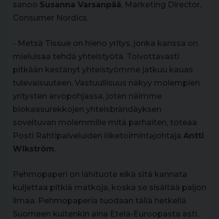
sanoo
Susanna Varsanpää
, Marketing Director,
Consumer Nordics.
- Metsä Tissue on hieno yritys, jonka kanssa on
mieluisaa tehdä yhteistyötä. Toivottavasti
pitkään kestänyt yhteistyömme jatkuu kauas
tulevaisuuteen. Vastuullisuus näkyy molempien
yritysten arvopohjassa, joten näimme
biokaasurekkojen yhteisbrändäyksen
soveltuvan molemmille mitä parhaiten, toteaa
Posti Rahtipalveluiden liiketoimintajohtaja
Antti
Wikström
.
Pehmopaperi on lähituote eikä sitä kannata
kuljettaa pitkiä matkoja, koska se sisältää paljon
ilmaa. Pehmopaperia tuodaan tällä hetkellä
Suomeen kuitenkin aina Etelä-Euroopasta asti.