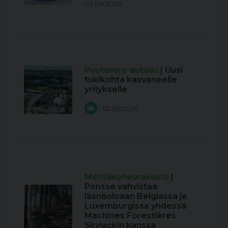
03.08.2026
Puutavara-autoilu
| Uusi
tukikohta kasvaneelle
yritykselle
02.08.2026
Metsäkoneurakointi
|
Ponsse vahvistaa
läsnäoloaan Belgiassa ja
Luxemburgissa yhdessä
Machines Forestières
Skyjackin kanssa