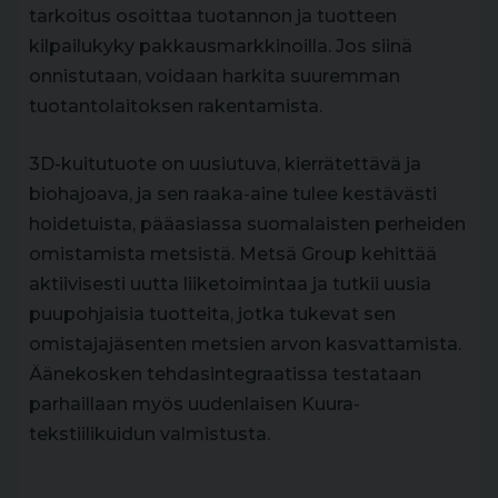
tarkoitus osoittaa tuotannon ja tuotteen
kilpailukyky pakkausmarkkinoilla. Jos siinä
onnistutaan, voidaan harkita suuremman
tuotantolaitoksen rakentamista.
3D-kuitutuote on uusiutuva, kierrätettävä ja
biohajoava, ja sen raaka-aine tulee kestävästi
hoidetuista, pääasiassa suomalaisten perheiden
omistamista metsistä. Metsä Group kehittää
aktiivisesti uutta liiketoimintaa ja tutkii uusia
puupohjaisia tuotteita, jotka tukevat sen
omistajajäsenten metsien arvon kasvattamista.
Äänekosken tehdasintegraatissa testataan
parhaillaan myös uudenlaisen Kuura-
tekstiilikuidun valmistusta.