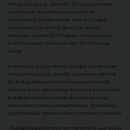
Metsä Groupin ja Valmetin 3D-kuitutuotteita
valmistavan koetehtaan tuotanto on
käynnistetty Äänekoskella. Metsä Groupin
innovaatioyhtiö Metsä Spring ja Valmet
kertoivat vuoden 2020 lopulla investoivansa
koetehtaaseen yhteensä noin 20 miljoonaa
euroa.
Koetehdas on osa Metsä Groupin Äänekosken
tehdasintegraattia, ja siellä tuotetaan valmiita
3D-kuitupakkaustuotteita suoraan märästä
sellusta ilman välivaiheita. Muotoon puristetuilla
kuitupakkauksilla voidaan korvata muovia,
esimerkiksi ruoan pakkaamisessa. Koetehdas
työllistää tällä hetkellä noin kymmenen henkilöä.
- Kuitupakkauksemme on merkittävä uusi avaus