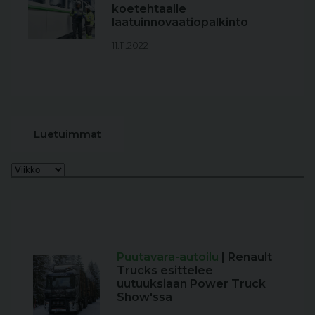
koetehtaalle
laatuinnovaatiopalkinto
11.11.2022
Luetuimmat
Puutavara-autoilu
| Renault
Trucks esittelee
uutuuksiaan Power Truck
Show'ssa