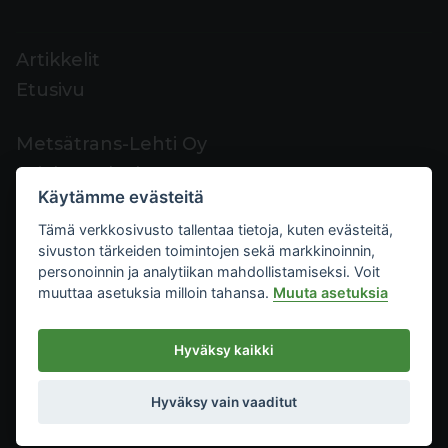
Artikkelit
Etusivu
Metsätrans-Lehti Oy
Asiakaspalvelu
Käytämme evästeitä
Yhteystiedot
Tämä verkkosivusto tallentaa tietoja, kuten evästeitä,
Palaute
sivuston tärkeiden toimintojen sekä markkinoinnin,
Mediakortti
personoinnin ja analytiikan mahdollistamiseksi. Voit
muuttaa asetuksia milloin tahansa.
Muuta asetuksia
Metsätrans-Lehti Oy
Hyväksy kaikki
Tietosuoja
2026
Käyttöehdot
Hyväksy vain vaaditut
Evästeasetukset