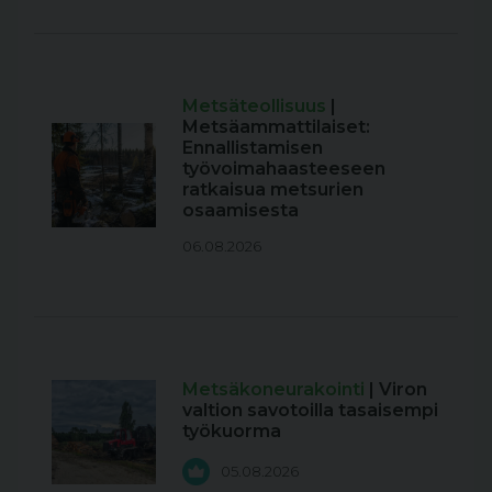
Metsäteollisuus
|
Metsäammattilaiset:
Ennallistamisen
työvoimahaasteeseen
ratkaisua metsurien
osaamisesta
06.08.2026
Metsäkoneurakointi
| Viron
valtion savotoilla tasaisempi
työkuorma
05.08.2026