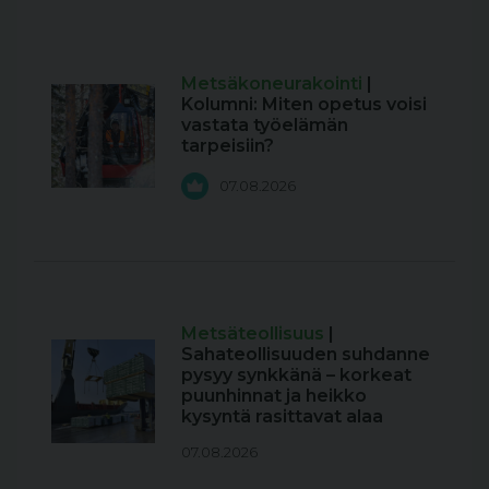
Metsäkoneurakointi
|
Kolumni: Miten opetus voisi
vastata työelämän
tarpeisiin?
07.08.2026
Metsäteollisuus
|
Sahateollisuuden suhdanne
pysyy synkkänä – korkeat
puunhinnat ja heikko
kysyntä rasittavat alaa
07.08.2026