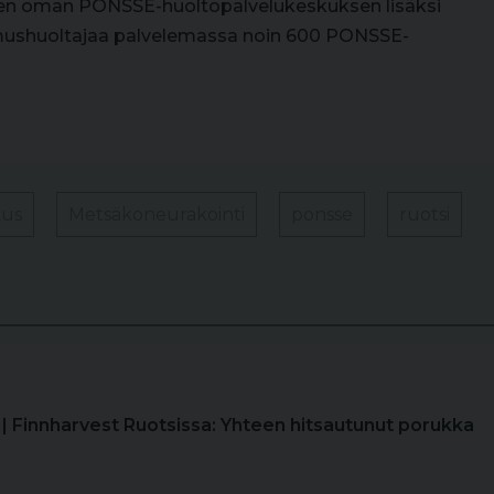
iden oman PONSSE-huoltopalvelukeskuksen lisäksi
mushuoltajaa palvelemassa noin 600 PONSSE-
kus
Metsäkoneurakointi
ponsse
ruotsi
| Finnharvest Ruotsissa: Yhteen hitsautunut porukka