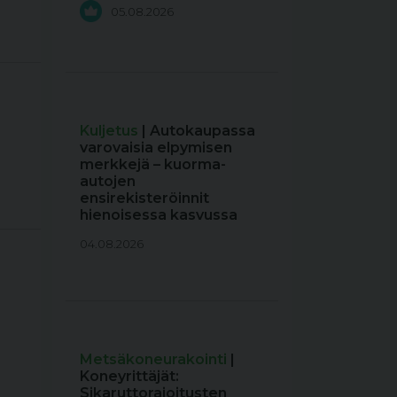
05.08.2026
Kuljetus
| Autokaupassa
varovaisia elpymisen
merkkejä – kuorma-
autojen
ensirekisteröinnit
hienoisessa kasvussa
04.08.2026
Metsäkoneurakointi
|
Koneyrittäjät:
Sikaruttorajoitusten