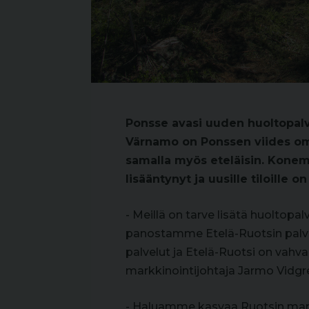
Ponsse avasi uuden huoltopal
Värnamo on Ponssen viides om
samalla myös eteläisin. Konem
lisääntynyt ja uusille tiloille o
- Meillä on tarve lisätä huoltopa
panostamme Etelä-Ruotsin palve
palvelut ja Etelä-Ruotsi on vahv
markkinointijohtaja Jarmo Vidgr
- Haluamme kasvaa Ruotsin mark