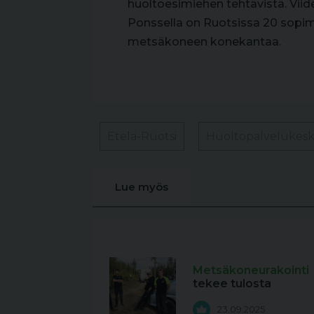
huoltoesimiehen tehtävistä. Vi
Ponssella on Ruotsissa 20 sopi
metsäkoneen konekantaa.
Etelä-Ruotsi
Huoltopalvelukes
Lue myös
Metsäkoneurakointi
tekee tulosta
23.09.2025