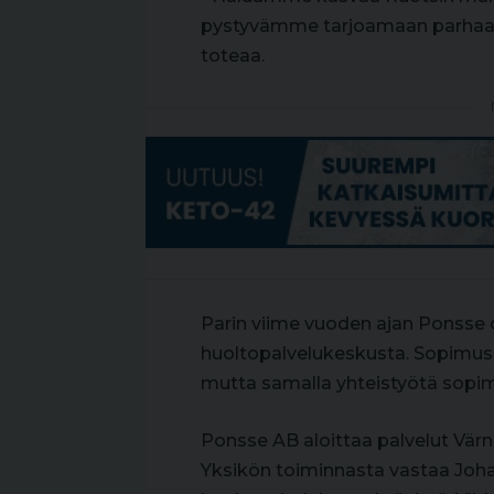
pystyvämme tarjoamaan parhaat 
toteaa.
Parin viime vuoden ajan Ponsse
huoltopalvelukeskusta. Sopimush
mutta samalla yhteistyötä sopi
Ponsse AB aloittaa palvelut Vär
Yksikön toiminnasta vastaa Joha