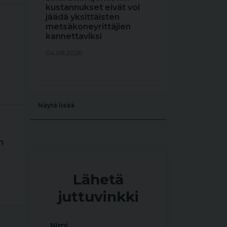
kustannukset eivät voi
jäädä yksittäisten
metsäkoneyrittäjien
kannettaviksi
04.08.2026
Näytä lisää
n
Lähetä
juttuvinkki
Nimi