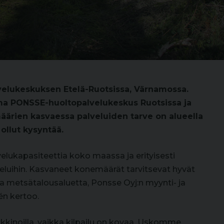
velukeskuksen Etelä-Ruotsissa, Värnamossa.
a PONSSE-huoltopalvelukeskus Ruotsissa ja
äärien kasvaessa palveluiden tarve on alueella
n ollut kysyntää.
lvelukapasiteettia koko maassa ja erityisesti
luihin. Kasvaneet konemäärät tarvitsevat hyvät
aa metsätalousaluetta, Ponsse Oyj:n myynti- ja
én kertoo.
kinoilla, vaikka kilpailu on kovaa. Uskomme