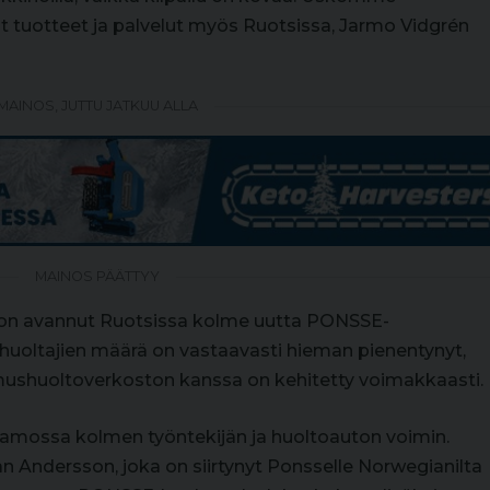
tuotteet ja palvelut myös Ruotsissa, Jarmo Vidgrén
MAINOS, JUTTU JATKUU ALLA
MAINOS PÄÄTTYY
 on avannut Ruotsissa kolme uutta PONSSE-
uoltajien määrä on vastaavasti hieman pienentynyt,
mushuoltoverkoston kanssa on kehitetty voimakkaasti.
namossa kolmen työntekijän ja huoltoauton voimin.
n Andersson, joka on siirtynyt Ponsselle Norwegianilta