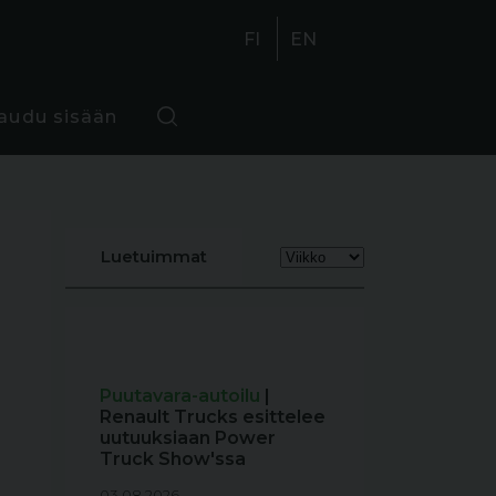
FI
EN
jaudu sisään
Luetuimmat
Puutavara-autoilu
|
Renault Trucks esittelee
uutuuksiaan Power
Truck Show'ssa
03.08.2026