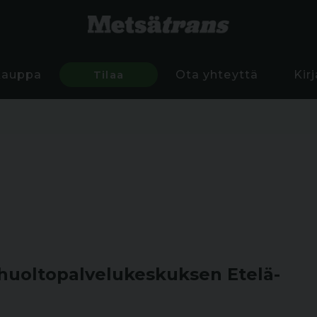
Kauppa
Tilaa
Ota yhteyttä
Kir
huoltopalvelukeskuksen Etelä-