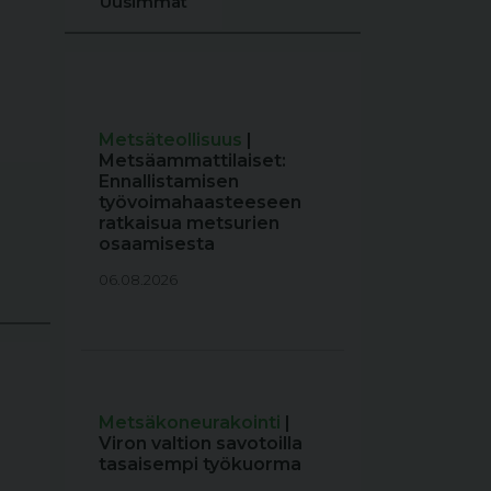
Uusimmat
Metsäteollisuus
|
Metsäammattilaiset:
Ennallistamisen
työvoimahaasteeseen
ratkaisua metsurien
osaamisesta
06.08.2026
Metsäkoneurakointi
|
Viron valtion savotoilla
tasaisempi työkuorma