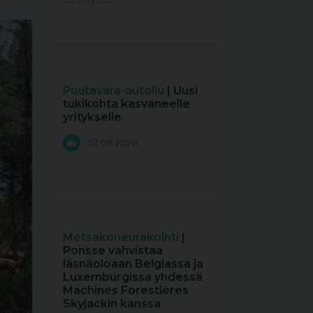
Puutavara-autoilu
| Uusi
tukikohta kasvaneelle
yritykselle
02.08.2026
Metsäkoneurakointi
|
Ponsse vahvistaa
läsnäoloaan Belgiassa ja
Luxemburgissa yhdessä
Machines Forestières
Skyjackin kanssa