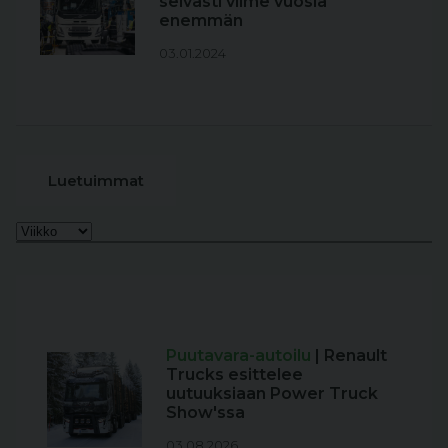
selvästi viime vuosia
enemmän
03.01.2024
Luetuimmat
Puutavara-autoilu
| Renault
Trucks esittelee
uutuuksiaan Power Truck
Show'ssa
03.08.2026