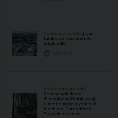
Puutavara-autoilu
| Uusi
tukikohta kasvaneelle
yritykselle
02.08.2026
Metsäkoneurakointi
|
Ponsse vahvistaa
läsnäoloaan Belgiassa ja
Luxemburgissa yhdessä
Machines Forestières
Skyjackin kanssa