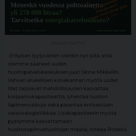
MAINOS PÄÄTTYY
-Erityisen tyytyväinen olenkin nyt siitä, että
olemme saaneet uuden
huoltopalvelukeskuksen juuri tänne Mikkeliin.
Vahvan alueellisen konekannan myötä uudet
tilat tarjoavat mahdollisuuden kasvattaa
korjaamokapasiteettiä, lyhentää huollon
läpimenoaikoja sekä parantaa entisestään
varaosalogistiikkaa. Lisäkapasiteetin myötä
pystymme kasvattamaan
huoltosopimushuoltojen määriä, toteaa Rönkkö