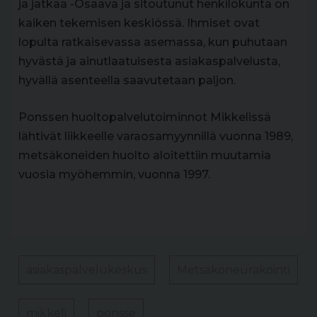
ja jatkaa -Osaava ja sitoutunut henkilökunta on
kaiken tekemisen keskiössä. Ihmiset ovat
lopulta ratkaisevassa asemassa, kun puhutaan
hyvästä ja ainutlaatuisesta asiakaspalvelusta,
hyvällä asenteella saavutetaan paljon.
Ponssen huoltopalvelutoiminnot Mikkelissä
lähtivät liikkeelle varaosamyynnillä vuonna 1989,
metsäkoneiden huolto aloitettiin muutamia
vuosia myöhemmin, vuonna 1997.
asiakaspalvelukeskus
Metsäkoneurakointi
mikkeli
ponsse