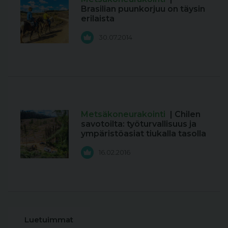
Brasilian puunkorjuu on täysin
erilaista
30.07.2014
Metsäkoneurakointi
| Chilen
savotoilta: työturvallisuus ja
ympäristöasiat tiukalla tasolla
16.02.2016
Luetuimmat