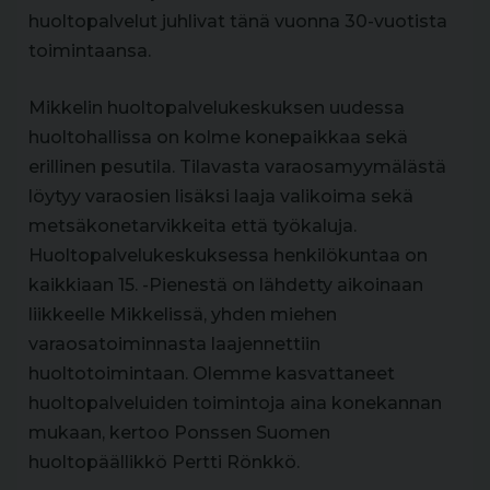
huoltopalvelut juhlivat tänä vuonna 30-vuotista
toimintaansa.
Mikkelin huoltopalvelukeskuksen uudessa
huoltohallissa on kolme konepaikkaa sekä
erillinen pesutila. Tilavasta varaosamyymälästä
löytyy varaosien lisäksi laaja valikoima sekä
metsäkonetarvikkeita että työkaluja.
Huoltopalvelukeskuksessa henkilökuntaa on
kaikkiaan 15. -Pienestä on lähdetty aikoinaan
liikkeelle Mikkelissä, yhden miehen
varaosatoiminnasta laajennettiin
huoltotoimintaan. Olemme kasvattaneet
huoltopalveluiden toimintoja aina konekannan
mukaan, kertoo Ponssen Suomen
huoltopäällikkö Pertti Rönkkö.