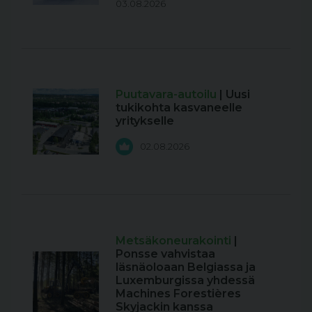
03.08.2026
Puutavara-autoilu
| Uusi
tukikohta kasvaneelle
yritykselle
02.08.2026
Metsäkoneurakointi
|
Ponsse vahvistaa
läsnäoloaan Belgiassa ja
Luxemburgissa yhdessä
Machines Forestières
Skyjackin kanssa