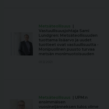
Metsäteollisuus
|
Vastuullisuusjohtaja Sami
Lundgren: Metsäteollisuuden
tuottama lisäarvo ja uudet
tuotteet ovat vastuullisuutta -
Monipuolinen puusto turvaa
metsän monimuotoisuuden
01.12.2021
Metsäteollisuus
| UPM:n
ensimmäisen
vuosineljänneksen tulos viime