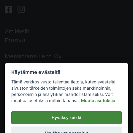
Artikkelit
Etusivu
Metsätrans-Lehti Oy
Asiakaspalvelu
Käytämme evästeitä
Yhteystiedot
Tämä verkkosivusto tallentaa tietoja, kuten evästeitä,
Palaute
sivuston tärkeiden toimintojen sekä markkinoinnin,
Mediakortti
personoinnin ja analytiikan mahdollistamiseksi. Voit
muuttaa asetuksia milloin tahansa.
Muuta asetuksia
Metsätrans-Lehti Oy
Hyväksy kaikki
Tietosuoja
2026
Käyttöehdot