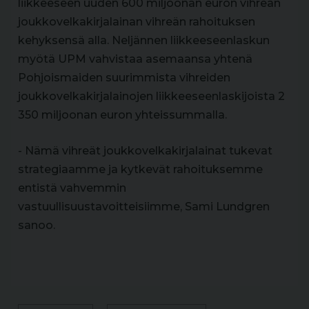
liikkeeseen uuden 600 miljoonan euron vihreän
joukkovelkakirjalainan
vihreän rahoituksen
kehyksensä alla. Neljännen liikkeeseenlaskun
myötä UPM vahvistaa asemaansa yhtenä
Pohjoismaiden suurimmista vihreiden
joukkovelkakirjalainojen liikkeeseenlaskijoista 2
350 miljoonan euron yhteissummalla.
- Nämä vihreät joukkovelkakirjalainat tukevat
strategiaamme ja kytkevät rahoituksemme
entistä vahvemmin
vastuullisuustavoitteisiimme, Sami Lundgren
sanoo.