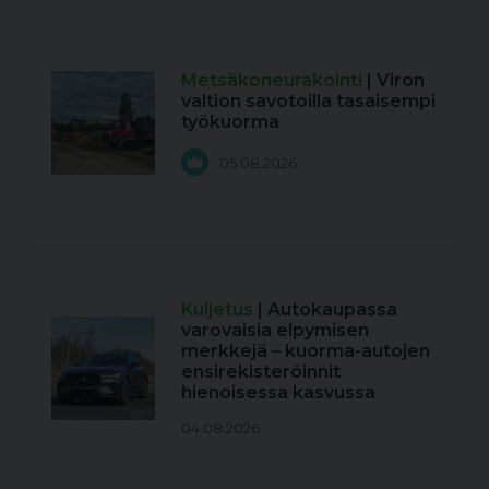
Metsäkoneurakointi
| Viron
valtion savotoilla tasaisempi
työkuorma
05.08.2026
Kuljetus
| Autokaupassa
varovaisia elpymisen
merkkejä – kuorma-autojen
ensirekisteröinnit
hienoisessa kasvussa
04.08.2026