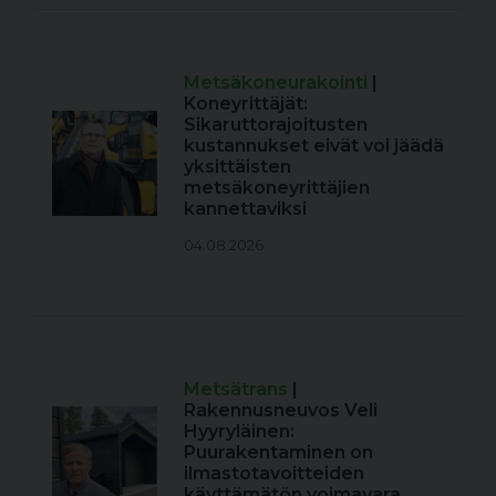
Metsäkoneurakointi
|
Koneyrittäjät:
Sikaruttorajoitusten
kustannukset eivät voi jäädä
yksittäisten
metsäkoneyrittäjien
kannettaviksi
04.08.2026
Metsätrans
|
Rakennusneuvos Veli
Hyyryläinen:
Puurakentaminen on
ilmastotavoitteiden
käyttämätön voimavara