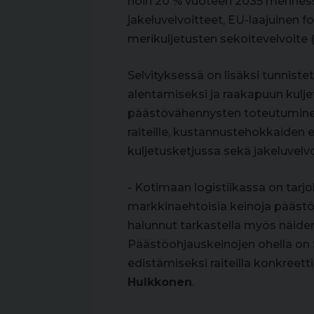
noin 20 % vuoteen 2035 mennessä
jakeluvelvoitteet, EU-laajuinen f
merikuljetusten sekoitevelvoit
Selvityksessä on lisäksi tunniste
alentamiseksi ja raakapuun kulje
päästövähennysten toteutuminen e
raiteille, kustannustehokkaide
kuljetusketjussa sekä jakeluvelv
- Kotimaan logistiikassa on tarjo
markkinaehtoisia keinoja päästö
halunnut tarkastella myös näide
Päästöohjauskeinojen ohella on 
edistämiseksi raiteilla konkreetti
Hulkkonen
.