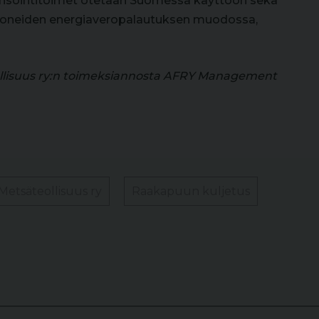
ensointitoimet otetaan Suomessa käyttöön sekä
koneiden energiaveropalautuksen muodossa,
eollisuus ry:n toimeksiannosta AFRY Management
Metsäteollisuus ry
Raakapuun kuljetus