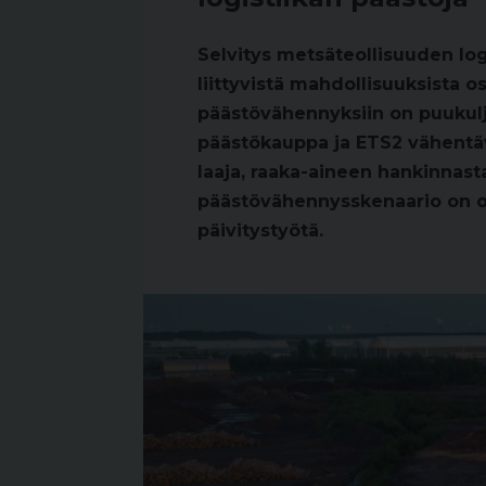
Selvitys metsäteollisuuden lo
liittyvistä mahdollisuuksista oso
päästövähennyksiin on puukulje
päästökauppa ja ETS2 vähentäv
laaja, raaka-aineen hankinnasta
päästövähennysskenaario on o
päivitystyötä.