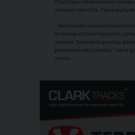
Päästöjen vähentäminen raidekulj
yhteinen tahtotila. Tämä kuitenki
- Selvityksen valossa tosiasiallis
ilmastopoliittinen kysymys, jon
varassa. Suomesta puuttuu päämä
parantamiseksi raiteilla. Tämä t
sanoo.