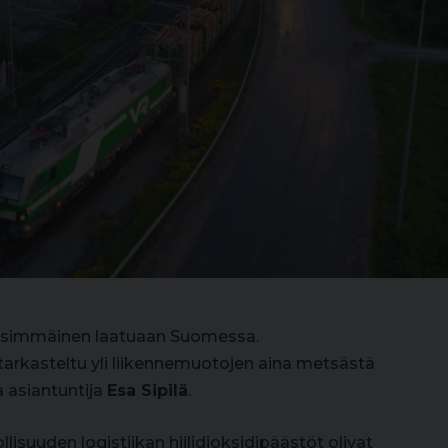
ensimmäinen laatuaan Suomessa.
arkasteltu yli liikennemuotojen aina metsästä
 asiantuntija
Esa Sipilä
.
lisuuden logistiikan hiilidioksidipäästöt olivat