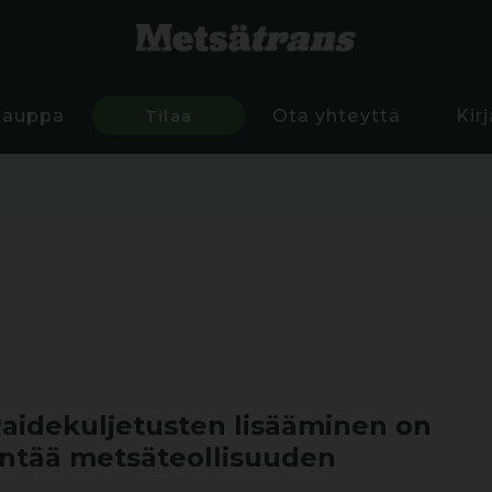
Kauppa
Tilaa
Ota yhteyttä
Kir
Raidekuljetusten lisääminen on
ntää metsäteollisuuden