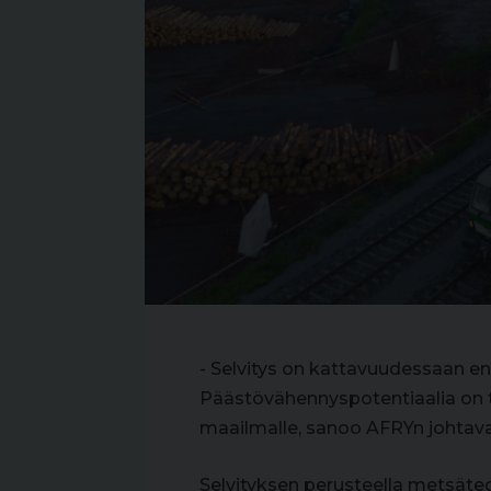
- Selvitys on kattavuudessaan 
Päästövähennyspotentiaalia on t
maailmalle, sanoo AFRYn johtava
Selvityksen perusteella metsäteol