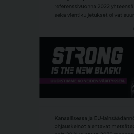
referenssivuonna 2022 yhteensä 
sekä vientikuljetukset olivat suu
Kansallisessa ja EU-lainsäädän
ohjauskeinot alentavat metsäteol