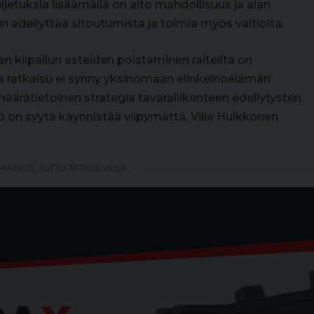
etuksia lisäämällä on aito mahdollisuus ja alan
n edellyttää sitoutumista ja toimia myös valtiolta.
ten kilpailun esteiden poistaminen raiteilta on
ka ratkaisu ei synny yksinomaan elinkeinoelämän
ärätietoinen strategia tavaraliikenteen edellytysten
yö on syytä käynnistää viipymättä, Ville Hulkkonen
MAINOS, JUTTU JATKUU ALLA