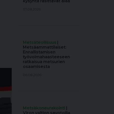
kysyntä rasittavat alaa
07.08.2026
Metsäteollisuus
|
Metsäammattilaiset:
Ennallistamisen
työvoimahaasteeseen
ratkaisua metsurien
osaamisesta
06.08.2026
Metsäkoneurakointi
|
Viron valtion savotoilla