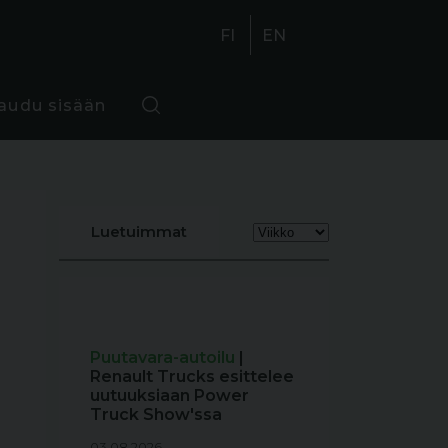
FI
EN
jaudu sisään
Luetuimmat
Puutavara-autoilu
|
Renault Trucks esittelee
uutuuksiaan Power
Truck Show'ssa
03.08.2026