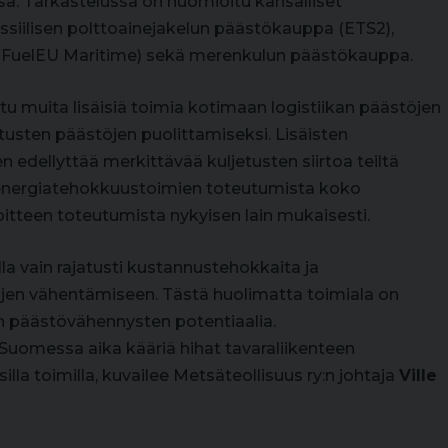
. Tarkastelussa on huomioitu kansalliset
ossiilisen polttoainejakelun päästökauppa (ETS2),
e (FuelEU Maritime) sekä merenkulun päästökauppa.
ttu muita lisäisiä toimia kotimaan logistiikan päästöjen
tusten päästöjen puolittamiseksi. Lisäisten
dellyttää merkittävää kuljetusten siirtoa teiltä
n energiatehokkuustoimien toteutumista koko
oitteen toteutumista nykyisen lain mukaisesti.
lla vain rajatusti kustannustehokkaita ja
jen vähentämiseen. Tästä huolimatta toimiala on
n päästövähennysten potentiaalia.
Suomessa aika kääriä hihat tavaraliikenteen
silla toimilla, kuvailee Metsäteollisuus ry:n johtaja
Ville