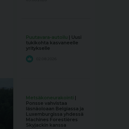
Puutavara-autoilu
| Uusi
tukikohta kasvaneelle
yritykselle
02.08.2026
Metsäkoneurakointi
|
Ponsse vahvistaa
läsnäoloaan Belgiassa ja
Luxemburgissa yhdessä
Machines Forestières
Skyjackin kanssa