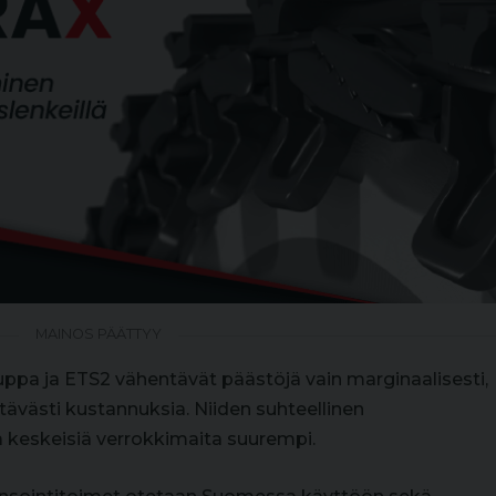
MAINOS PÄÄTTYY
pa ja ETS2 vähentävät päästöjä vain marginaalisesti,
ävästi kustannuksia. Niiden suhteellinen
keskeisiä verrokkimaita suurempi.