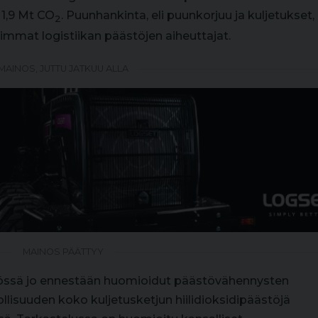
1,9 Mt CO
. Puunhankinta, eli puunkorjuu ja kuljetukset,
2
rimmat logistiikan päästöjen aiheuttajat.
MAINOS, JUTTU JATKUU ALLA
MAINOS PÄÄTTYY
nössä jo ennestään huomioidut päästövähennysten
lisuuden koko kuljetusketjun hiilidioksidipäästöjä