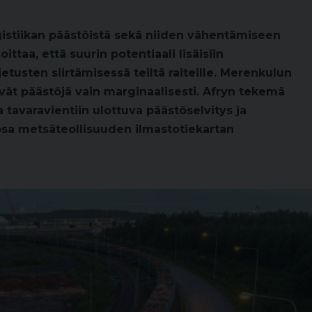
gistiikan päästöistä sekä niiden vähentämiseen
ittaa, että suurin potentiaali lisäisiin
tusten siirtämisessä teiltä raiteille. Merenkulun
ät päästöjä vain marginaalisesti. Afryn tekemä
 tavaravientiin ulottuva päästöselvitys ja
sa metsäteollisuuden ilmastotiekartan