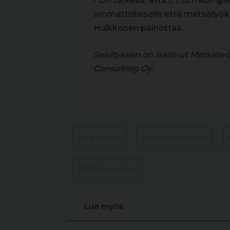
- On tärkeää, että ETS2:n komp
ammattidieselin että metsätyö
Hulkkonen painottaa.
Selvityksen on laatinut Metsät
Consulting Oy.
Logistiikka
Metsäteollisuus
Raidekuljetus
Lue myös