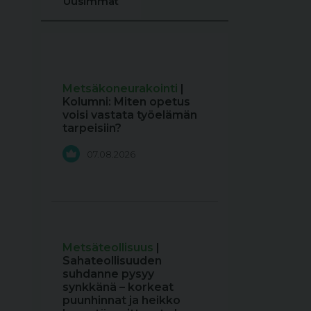
Uusimmat
Metsäkoneurakointi
|
Kolumni: Miten opetus
voisi vastata työelämän
tarpeisiin?
07.08.2026
Metsäteollisuus
|
Sahateollisuuden
suhdanne pysyy
synkkänä – korkeat
puunhinnat ja heikko