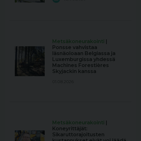
Metsäkoneurakointi
|
Ponsse vahvistaa
läsnäoloaan Belgiassa ja
Luxemburgissa yhdessä
Machines Forestières
Skyjackin kanssa
01.08.2026
Metsäkoneurakointi
|
Koneyrittäjät:
Sikaruttorajoitusten
kustannukset eivät voi jäädä