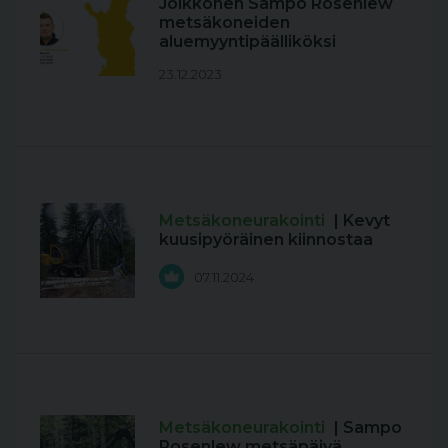
Jolkkonen Sampo Rosenlew
metsäkoneiden
aluemyyntipäälliköksi
23.12.2023
Metsäkoneurakointi
| Kevyt
kuusipyöräinen kiinnostaa
07.11.2024
Metsäkoneurakointi
| Sampo
Rosenlew metsäpäivä