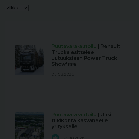
Puutavara-autoilu
| Renault
Trucks esittelee
uutuuksiaan Power Truck
Show'ssa
03.08.2026
Puutavara-autoilu
| Uusi
tukikohta kasvaneelle
yritykselle
02.08.2026