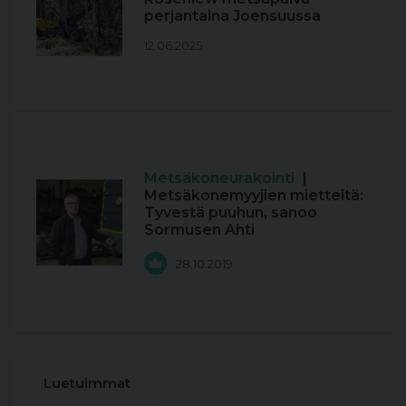
perjantaina Joensuussa
12.06.2025
Metsäkoneurakointi
|
Metsäkonemyyjien mietteitä:
Tyvestä puuhun, sanoo
Sormusen Ahti
28.10.2019
Luetuimmat