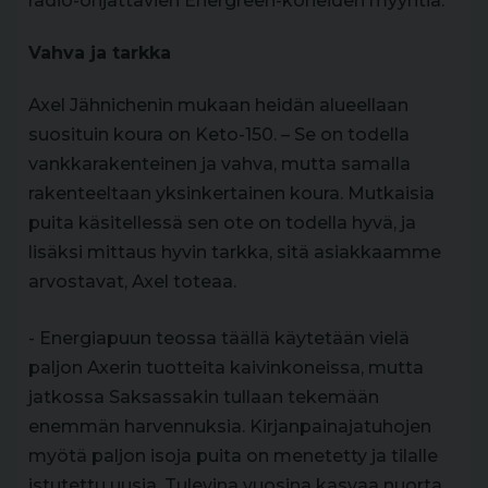
radio-ohjattavien Energreen-koneiden myyntiä.
Vahva ja tarkka
Axel Jähnichenin mukaan heidän alueellaan
suosituin koura on Keto-150. – Se on todella
vankkarakenteinen ja vahva, mutta samalla
rakenteeltaan yksinkertainen koura. Mutkaisia
puita käsitellessä sen ote on todella hyvä, ja
lisäksi mittaus hyvin tarkka, sitä asiakkaamme
arvostavat, Axel toteaa.
- Energiapuun teossa täällä käytetään vielä
paljon Axerin tuotteita kaivinkoneissa, mutta
jatkossa Saksassakin tullaan tekemään
enemmän harvennuksia. Kirjanpainajatuhojen
myötä paljon isoja puita on menetetty ja tilalle
istutettu uusia. Tulevina vuosina kasvaa nuorta