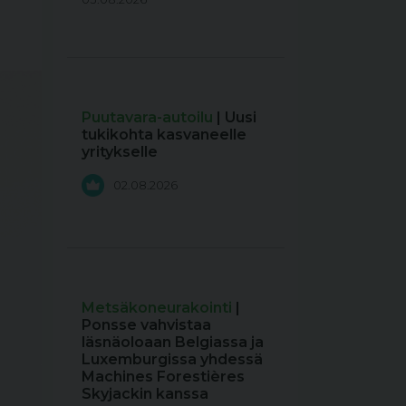
Puutavara-autoilu
| Uusi
tukikohta kasvaneelle
yritykselle
02.08.2026
Metsäkoneurakointi
|
Ponsse vahvistaa
läsnäoloaan Belgiassa ja
Luxemburgissa yhdessä
Machines Forestières
Skyjackin kanssa