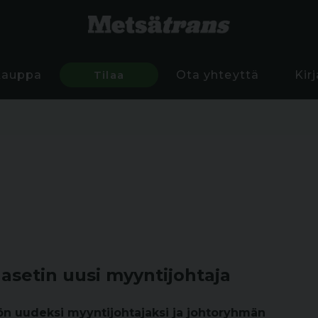
Kauppa
Tilaa
Ota yhteyttä
Kir
setin uusi myyntijohtaja
ön uudeksi myyntijohtajaksi ja johtoryhmän