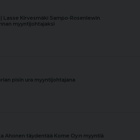
| Lasse Kirvesmäki Sampo-Rosenlewin
nnan myyntijohtajaksi
orian pisin ura myyntijohtajana
kka Ahonen täydentää Kome Oy:n myyntiä