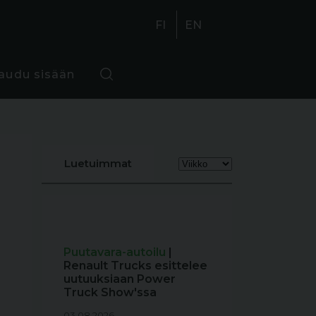
FI
EN
jaudu sisään
Luetuimmat
Puutavara-autoilu
|
Renault Trucks esittelee
uutuuksiaan Power
Truck Show'ssa
03.08.2026