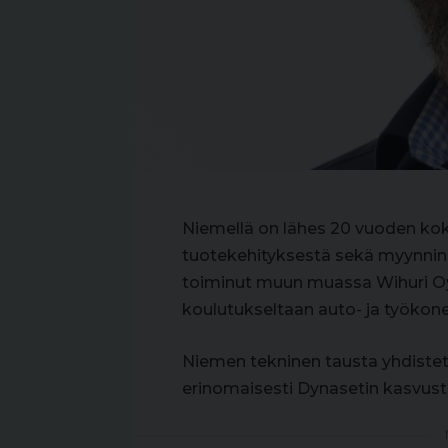
Niemellä on lähes 20 vuoden kok
tuotekehityksestä sekä myynnin 
toiminut muun muassa Wihuri Oy 
koulutukseltaan auto- ja työkone
Niemen tekninen tausta yhdiste
erinomaisesti Dynasetin kasvustr