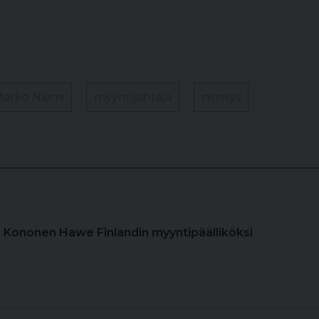
arko Niemi
myyntijohtaja
nimitys
i Kononen Hawe Finlandin myyntipäälliköksi