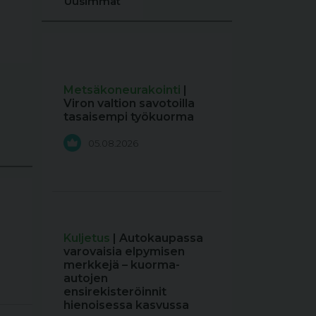
Uusimmat
Metsäkoneurakointi
|
Viron valtion savotoilla
tasaisempi työkuorma
05.08.2026
Kuljetus
| Autokaupassa
varovaisia elpymisen
merkkejä – kuorma-
autojen
ensirekisteröinnit
hienoisessa kasvussa