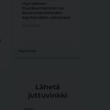
Hyyryläinen:
Puurakentaminen on
ilmastotavoitteiden
käyttämätön voimavara
03.08.2026
1
Näytä lisää
Lähetä
juttuvinkki
Nimi