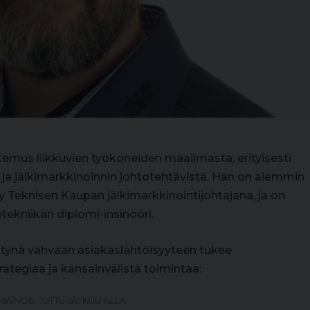
emus liikkuvien työkoneiden maailmasta, erityisesti
ja jälkimarkkinoinnin johtotehtävistä. Hän on aiemmin
Teknisen Kaupan jälkimarkkinointijohtajana, ja on
tekniikan diplomi-insinööri.
ttynä vahvaan asiakaslähtöisyyteen tukee
ategiaa ja kansainvälistä toimintaa:
MAINOS, JUTTU JATKUU ALLA