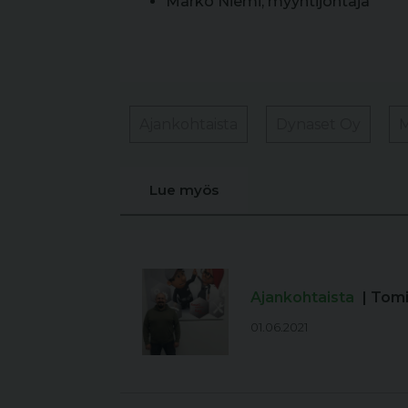
Marko Niemi, myyntijohtaja
Ajankohtaista
Dynaset Oy
M
Lue myös
Ajankohtaista
| Tom
01.06.2021