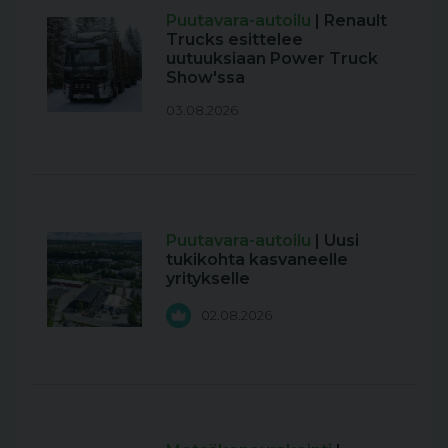
Puutavara-autoilu
| Renault
Trucks esittelee
uutuuksiaan Power Truck
Show'ssa
03.08.2026
Puutavara-autoilu
| Uusi
tukikohta kasvaneelle
yritykselle
02.08.2026