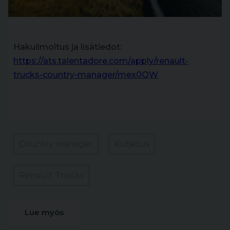
Hakuilmoitus ja lisätiedot:
https://ats.talentadore.com/apply/renault-
trucks-country-manager/mex0QW
Country manager
Kuljetus
Renault Trucks
Lue myös