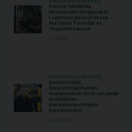
Metsäkoneurakointi
|
Ponsse vahvistaa
läsnäoloaan Belgiassa ja
Luxemburgissa yhdessä
Machines Forestières
Skyjackin kanssa
01.08.2026
Metsäkoneurakointi
|
Koneyrittäjät:
Sikaruttorajoitusten
kustannukset eivät voi jäädä
yksittäisten
metsäkoneyrittäjien
kannettaviksi
04.08.2026