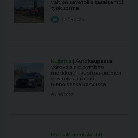
valtion savotoilla tasaisempi
työkuorma
05.08.2026
Kuljetus
| Autokaupassa
varovaisia elpymisen
merkkejä – kuorma-autojen
ensirekisteröinnit
hienoisessa kasvussa
04.08.2026
Metsäkoneurakointi
|