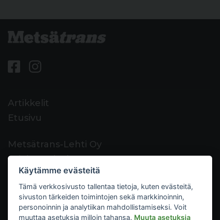
Artikkelit
Etusivu
Metsätrans-Lehti Oy
Asiakaspalvelu
Käytämme evästeitä
Yhteystiedot
Tämä verkkosivusto tallentaa tietoja, kuten evästeitä,
Palaute
sivuston tärkeiden toimintojen sekä markkinoinnin,
Mediakortti
personoinnin ja analytiikan mahdollistamiseksi. Voit
muuttaa asetuksia milloin tahansa.
Muuta asetuksia