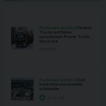
Puutavara-autoilu
| Renault
Trucks esittelee
uutuuksiaan Power Truck
Show'ssa
03.08.2026
Puutavara-autoilu
| Uusi
tukikohta kasvaneelle
yritykselle
02.08.2026