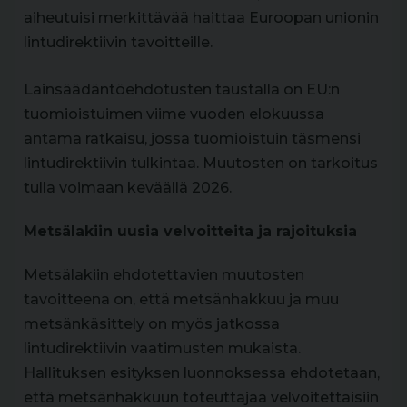
aiheutuisi merkittävää haittaa Euroopan unionin
lintudirektiivin tavoitteille.
Lainsäädäntöehdotusten taustalla on EU:n
tuomioistuimen viime vuoden elokuussa
antama ratkaisu, jossa tuomioistuin täsmensi
lintudirektiivin tulkintaa. Muutosten on tarkoitus
tulla voimaan keväällä 2026.
Metsälakiin uusia velvoitteita ja rajoituksia
Metsälakiin ehdotettavien muutosten
tavoitteena on, että metsänhakkuu ja muu
metsänkäsittely on myös jatkossa
lintudirektiivin vaatimusten mukaista.
Hallituksen esityksen luonnoksessa ehdotetaan,
että metsänhakkuun toteuttajaa velvoitettaisiin