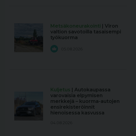
Metsäkoneurakointi
| Viron
valtion savotoilla tasaisempi
työkuorma
05.08.2026
Kuljetus
| Autokaupassa
varovaisia elpymisen
merkkejä – kuorma-autojen
ensirekisteröinnit
hienoisessa kasvussa
04.08.2026