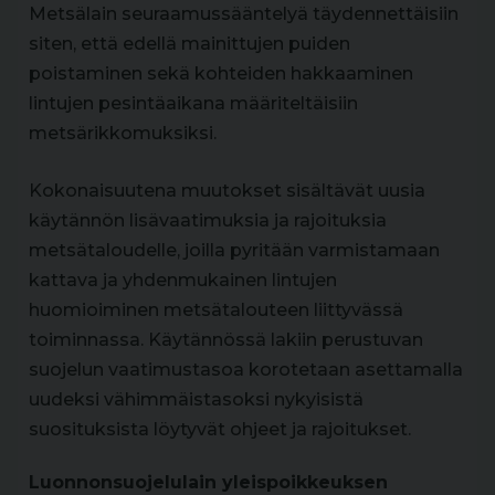
Metsälain seuraamussääntelyä täydennettäisiin
siten, että edellä mainittujen puiden
poistaminen sekä kohteiden hakkaaminen
lintujen pesintäaikana määriteltäisiin
metsärikkomuksiksi.
Kokonaisuutena muutokset sisältävät uusia
käytännön lisävaatimuksia ja rajoituksia
metsätaloudelle, joilla pyritään varmistamaan
kattava ja yhdenmukainen lintujen
huomioiminen metsätalouteen liittyvässä
toiminnassa. Käytännössä lakiin perustuvan
suojelun vaatimustasoa korotetaan asettamalla
uudeksi vähimmäistasoksi nykyisistä
suosituksista löytyvät ohjeet ja rajoitukset.
Luonnonsuojelulain yleispoikkeuksen