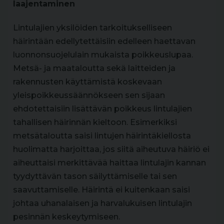
laajentaminen
Lintulajien yksilöiden tarkoitukselliseen
häirintään edellytettäisiin edelleen haettavan
luonnonsuojelulain mukaista poikkeuslupaa.
Metsä- ja maataloutta sekä laitteiden ja
rakennusten käyttämistä koskevaan
yleispoikkeussäännökseen sen sijaan
ehdotettaisiin lisättävän poikkeus lintulajien
tahallisen häirinnän kieltoon. Esimerkiksi
metsätaloutta saisi lintujen häirintäkiellosta
huolimatta harjoittaa, jos siitä aiheutuva häiriö ei
aiheuttaisi merkittävää haittaa lintulajin kannan
tyydyttävän tason säilyttämiselle tai sen
saavuttamiselle. Häirintä ei kuitenkaan saisi
johtaa uhanalaisen ja harvalukuisen lintulajin
pesinnän keskeytymiseen.