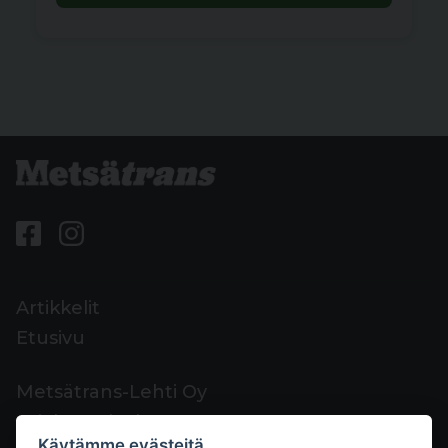
Artikkelit
Etusivu
Metsätrans-Lehti Oy
Asiakaspalvelu
Käytämme evästeitä