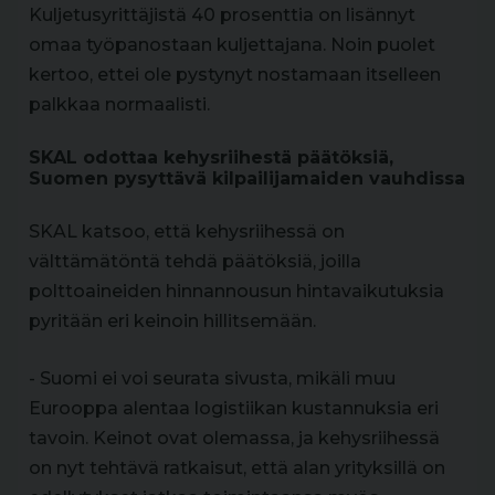
Kuljetusyrittäjistä 40 prosenttia on lisännyt
omaa työpanostaan kuljettajana. Noin puolet
kertoo, ettei ole pystynyt nostamaan itselleen
palkkaa normaalisti.
SKAL odottaa kehysriihestä päätöksiä,
Suomen pysyttävä kilpailijamaiden vauhdissa
SKAL katsoo, että kehysriihessä on
välttämätöntä tehdä päätöksiä, joilla
polttoaineiden hinnannousun hintavaikutuksia
pyritään eri keinoin hillitsemään.
- Suomi ei voi seurata sivusta, mikäli muu
Eurooppa alentaa logistiikan kustannuksia eri
tavoin. Keinot ovat olemassa, ja kehysriihessä
on nyt tehtävä ratkaisut, että alan yrityksillä on