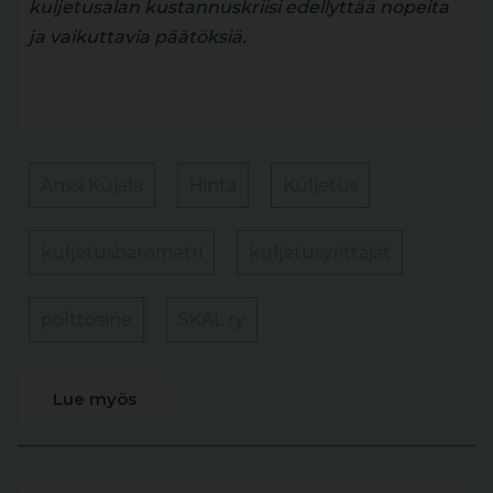
kuljetusalan kustannuskriisi edellyttää nopeita
ja vaikuttavia päätöksiä.
Anssi Kujala
Hinta
Kuljetus
kuljetusbarometri
kuljetusyrittäjät
polttoaine
SKAL ry
Lue myös