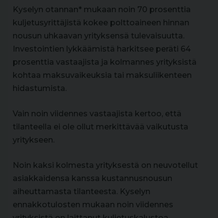
Kyselyn otannan* mukaan noin 70 prosenttia
kuljetusyrittäjistä kokee polttoaineen hinnan
nousun uhkaavan yrityksensä tulevaisuutta.
Investointien lykkäämistä harkitsee peräti 64
prosenttia vastaajista ja kolmannes yrityksistä
kohtaa maksuvaikeuksia tai maksuliikenteen
hidastumista.
Vain noin viidennes vastaajista kertoo, että
tilanteella ei ole ollut merkittävää vaikutusta
yritykseen.
Noin kaksi kolmesta yrityksestä on neuvotellut
asiakkaidensa kanssa kustannusnousun
aiheuttamasta tilanteesta. Kyselyn
ennakkotulosten mukaan noin viidennes
yrityksistä on laittanut kuljetuskalustoa