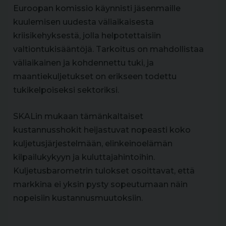
Euroopan komissio käynnisti jäsenmaille
kuulemisen uudesta väliaikaisesta
kriisikehyksestä, jolla helpotettaisiin
valtiontukisääntöjä. Tarkoitus on mahdollistaa
väliaikainen ja kohdennettu tuki, ja
maantiekuljetukset on erikseen todettu
tukikelpoiseksi sektoriksi.
SKALin mukaan tämänkaltaiset
kustannusshokit heijastuvat nopeasti koko
kuljetusjärjestelmään, elinkeinoelämän
kilpailukykyyn ja kuluttajahintoihin.
Kuljetusbarometrin tulokset osoittavat, että
markkina ei yksin pysty sopeutumaan näin
nopeisiin kustannusmuutoksiin.