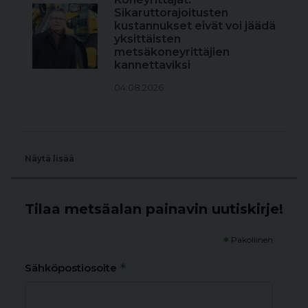
Sikaruttorajoitusten
kustannukset eivät voi jäädä
yksittäisten
metsäkoneyrittäjien
kannettaviksi
04.08.2026
Näytä lisää
Tilaa metsäalan painavin uutiskirje!
*
Pakollinen
*
Sähköpostiosoite