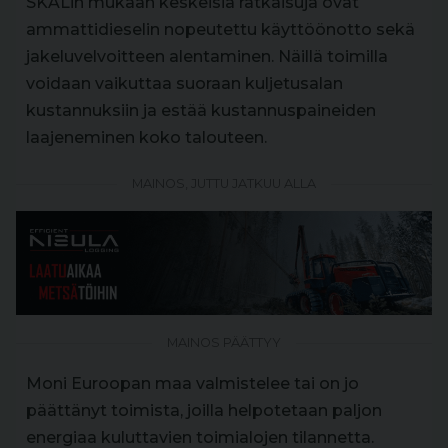
SKALin mukaan keskeisiä ratkaisuja ovat
ammattidieselin nopeutettu käyttöönotto sekä
jakeluvelvoitteen alentaminen. Näillä toimilla
voidaan vaikuttaa suoraan kuljetusalan
kustannuksiin ja estää kustannuspaineiden
laajeneminen koko talouteen.
MAINOS, JUTTU JATKUU ALLA
MAINOS PÄÄTTYY
Moni Euroopan maa valmistelee tai on jo
päättänyt toimista, joilla helpotetaan paljon
energiaa kuluttavien toimialojen tilannetta.