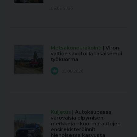
06.08.2026
Metsäkoneurakointi
| Viron
valtion savotoilla tasaisempi
työkuorma
05.08.2026
Kuljetus
| Autokaupassa
varovaisia elpymisen
merkkejä – kuorma-autojen
ensirekisteröinnit
hienoisessa kasvussa