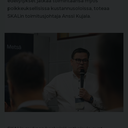
edellytykset jatkaa toimintaansa myös
poikkeuksellisissa kustannusoloissa, toteaa
SKALin toimitusjohtaja Anssi Kujala.