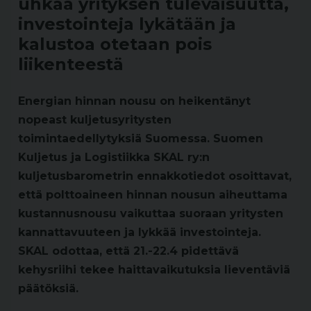
uhkaa yrityksen tulevaisuutta,
investointeja lykätään ja
kalustoa otetaan pois
liikenteestä
Energian hinnan nousu on heikentänyt
nopeast kuljetusyritysten
toimintaedellytyksiä Suomessa. Suomen
Kuljetus ja Logistiikka SKAL ry:n
kuljetusbarometrin ennakkotiedot osoittavat,
että polttoaineen hinnan nousun aiheuttama
kustannusnousu vaikuttaa suoraan yritysten
kannattavuuteen ja lykkää investointeja.
SKAL odottaa, että 21.-22.4 pidettävä
kehysriihi tekee haittavaikutuksia lieventäviä
päätöksiä.