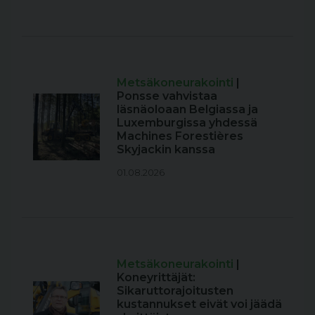
Metsäkoneurakointi
|
Ponsse vahvistaa
läsnäoloaan Belgiassa ja
Luxemburgissa yhdessä
Machines Forestières
Skyjackin kanssa
01.08.2026
Metsäkoneurakointi
|
Koneyrittäjät:
Sikaruttorajoitusten
kustannukset eivät voi jäädä