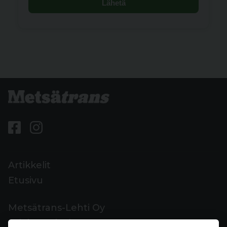
Lähetä
Artikkelit
Etusivu
Metsätrans-Lehti Oy
Asiakaspalvelu