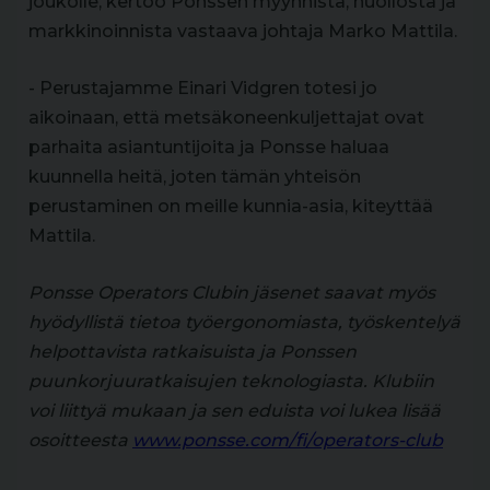
joukolle, kertoo Ponssen myynnistä, huollosta ja
markkinoinnista vastaava johtaja Marko Mattila.
- Perustajamme Einari Vidgren totesi jo
aikoinaan, että metsäkoneenkuljettajat ovat
parhaita asiantuntijoita ja Ponsse haluaa
kuunnella heitä, joten tämän yhteisön
perustaminen on meille kunnia-asia, kiteyttää
Mattila.
Ponsse Operators Clubin jäsenet saavat myös
hyödyllistä tietoa työergonomiasta, työskentelyä
helpottavista ratkaisuista ja Ponssen
puunkorjuuratkaisujen teknologiasta. Klubiin
voi liittyä mukaan ja sen eduista voi lukea lisää
osoitteesta
www.ponsse.com/fi/operators-club