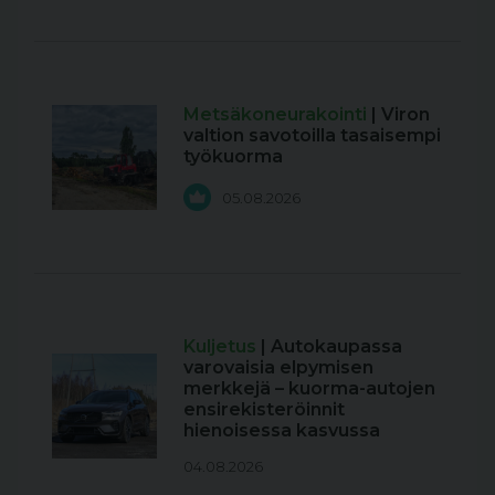
Metsäkoneurakointi
| Viron
valtion savotoilla tasaisempi
työkuorma
05.08.2026
Kuljetus
| Autokaupassa
varovaisia elpymisen
merkkejä – kuorma-autojen
ensirekisteröinnit
hienoisessa kasvussa
04.08.2026