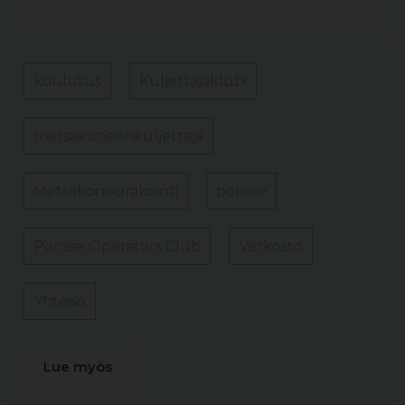
koulutus
Kuljettajaklubi
metsäkoneenkuljettaja
Metsäkoneurakointi
ponsse
Ponsse Operators Club
Verkosto
Yhteisö
Lue myös