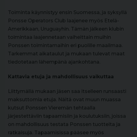
Toiminta käynnistyy ensin Suomessa, ja syksyllä
Ponsse Operators Club laajenee myös Etelä-
Amerikkaan, Uruguayhin. Tämän jälkeen klubin
toimintaa laajennetaan vaiheittain muihin
Ponssen toimintamaihin eri puolille maailmaa.
Tarkemmat aikataulut ja mukaan tulevat maat
tiedotetaan lähempänä ajankohtana.
Kattavia etuja ja mahdollisuus vaikuttaa
Liittymällä mukaan jäsen saa itselleen runsaasti
maksuttomia etuja. Näitä ovat muun muassa
kutsut Ponssen Vieremän tehtaalla
järjestettäviin tapaamisiin ja koulutuksiin, joissa
on mahdollisuus testata Ponssen tuotteita ja
ratkaisuja. Tapaamisissa pääsee myös