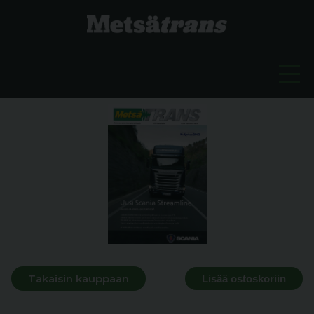
Takaisin kauppaan
Lisää ostoskoriin