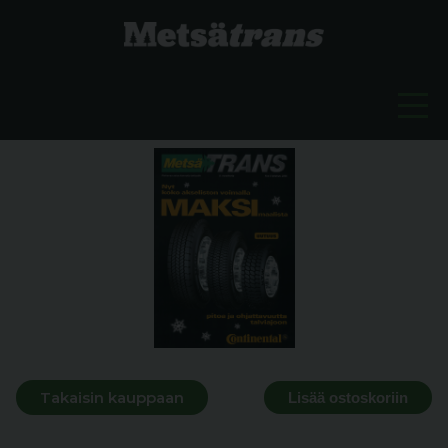
Takaisin kauppaan
Lisää ostoskoriin