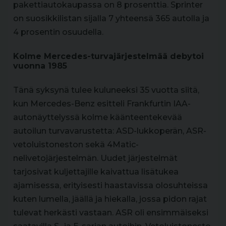
pakettiautokaupassa on 8 prosenttia. Sprinter
on suosikkilistan sijalla 7 yhteensä 365 autolla ja
4 prosentin osuudella.
Kolme Mercedes-turvajärjestelmää debytoi
vuonna 1985
Tänä syksynä tulee kuluneeksi 35 vuotta siitä,
kun Mercedes-Benz esitteli Frankfurtin IAA-
autonäyttelyssä kolme käänteentekevää
autoilun turvavarustetta: ASD-lukkoperän, ASR-
vetoluistoneston sekä 4Matic-
nelivetojärjestelmän. Uudet järjestelmät
tarjosivat kuljettajille kaivattua lisätukea
ajamisessa, erityisesti haastavissa olosuhteissa
kuten lumella, jäällä ja hiekalla, jossa pidon rajat
tulevat herkästi vastaan. ASR oli ensimmäiseksi