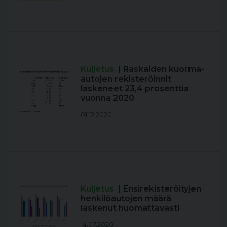
Kuljetus
| Raskaiden kuorma-
autojen rekisteröinnit
laskeneet 23,4 prosenttia
vuonna 2020
01.12.2020
Kuljetus
| Ensirekisteröityjen
henkilöautojen määrä
laskenut huomattavasti
14.07.2020