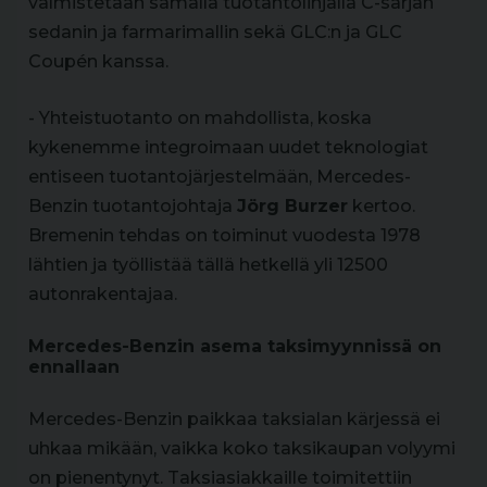
valmistetaan samalla tuotantolinjalla C-sarjan
sedanin ja farmarimallin sekä GLC:n ja GLC
Coupén kanssa.
- Yhteistuotanto on mahdollista, koska
kykenemme integroimaan uudet teknologiat
entiseen tuotantojärjestelmään, Mercedes-
Benzin tuotantojohtaja
Jörg Burzer
kertoo.
Bremenin tehdas on toiminut vuodesta 1978
lähtien ja työllistää tällä hetkellä yli 12500
autonrakentajaa.
Mercedes-Benzin asema taksimyynnissä on
ennallaan
Mercedes-Benzin paikkaa taksialan kärjessä ei
uhkaa mikään, vaikka koko taksikaupan volyymi
on pienentynyt. Taksiasiakkaille toimitettiin