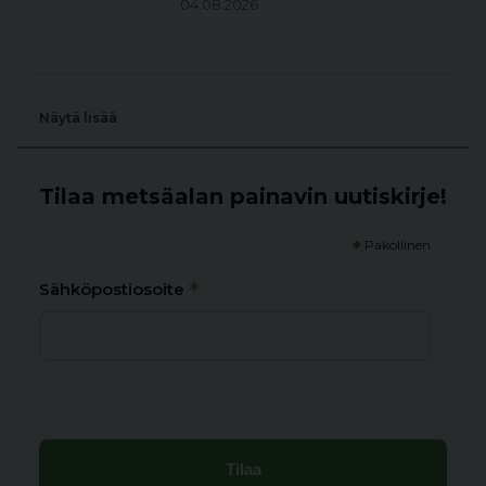
04.08.2026
Näytä lisää
Tilaa metsäalan painavin uutiskirje!
*
Pakollinen
*
Sähköpostiosoite