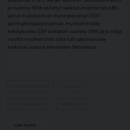
saatavilla S- ja E-sarjan autoihin. Vetoluistonesto
ja vuonna 1978 esitellyt lukkiutumattomat ABS-
jarrut muodostivat myös perustan ESP-
ajonhallintajärjestelmän myöhemmälle
kehitykselle. ESP esiteltiin vuonna 1995, ja jo neljä
vuotta myöhemmin siitä tuli vakiovaruste
kaikissa uusissa Mercedes-Benzeissä.
ensirekisteröinnit
Kuljetus
mercedes-benz
rekisteröinti
Lue myös