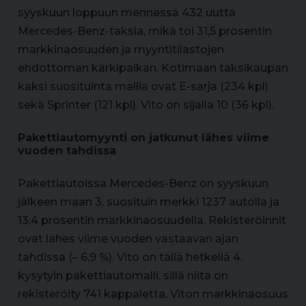
syyskuun loppuun mennessä 432 uutta
Mercedes-Benz-taksia, mikä toi 31,5 prosentin
markkinaosuuden ja myyntitilastojen
ehdottoman kärkipaikan. Kotimaan taksikaupan
kaksi suosituinta mallia ovat E-sarja (234 kpl)
sekä Sprinter (121 kpl). Vito on sijalla 10 (36 kpl).
Pakettiautomyynti on jatkunut lähes viime
vuoden tahdissa
Pakettiautoissa Mercedes-Benz on syyskuun
jälkeen maan 3. suosituin merkki 1237 autolla ja
13,4 prosentin markkinaosuudella. Rekisteröinnit
ovat lähes viime vuoden vastaavan ajan
tahdissa (– 6,9 %). Vito on tällä hetkellä 4.
kysytyin pakettiautomalli, sillä niitä on
rekisteröity 741 kappaletta. Viton markkinaosuus