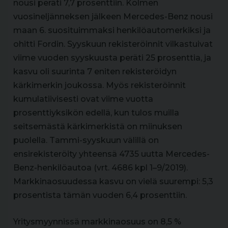
nousi peräti 7,7 prosenttiin. Kolmen
vuosineljänneksen jälkeen Mercedes-Benz nousi
maan 6. suosituimmaksi henkilöautomerkiksi ja
ohitti Fordin. Syyskuun rekisteröinnit vilkastuivat
viime vuoden syyskuusta peräti 25 prosenttia, ja
kasvu oli suurinta 7 eniten rekisteröidyn
kärkimerkin joukossa. Myös rekisteröinnit
kumulatiivisesti ovat viime vuotta
prosenttiyksikön edellä, kun tulos muilla
seitsemästä kärkimerkistä on miinuksen
puolella. Tammi-syyskuun välillä on
ensirekisteröity yhteensä 4735 uutta Mercedes-
Benz-henkilöautoa (vrt. 4686 kpl 1–9/2019).
Markkinaosuudessa kasvu on vielä suurempi: 5,3
prosentista tämän vuoden 6,4 prosenttiin.
Yritysmyynnissä markkinaosuus on 8,5 %