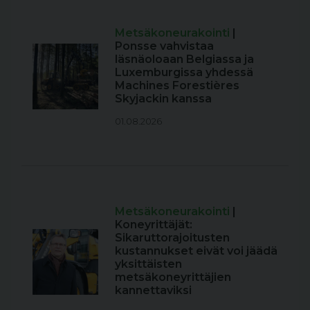
Metsäkoneurakointi
|
Ponsse vahvistaa
läsnäoloaan Belgiassa ja
Luxemburgissa yhdessä
Machines Forestières
Skyjackin kanssa
01.08.2026
Metsäkoneurakointi
|
Koneyrittäjät:
Sikaruttorajoitusten
kustannukset eivät voi jäädä
yksittäisten
metsäkoneyrittäjien
kannettaviksi