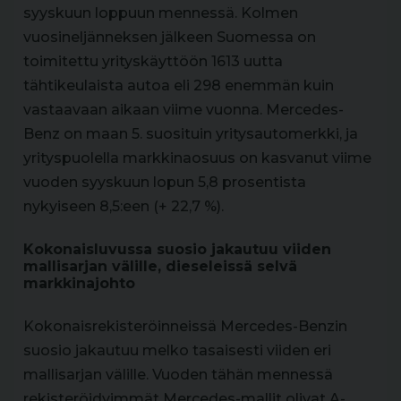
syyskuun loppuun mennessä. Kolmen
vuosineljänneksen jälkeen Suomessa on
toimitettu yrityskäyttöön 1613 uutta
tähtikeulaista autoa eli 298 enemmän kuin
vastaavaan aikaan viime vuonna. Mercedes-
Benz on maan 5. suosituin yritysautomerkki, ja
yrityspuolella markkinaosuus on kasvanut viime
vuoden syyskuun lopun 5,8 prosentista
nykyiseen 8,5:een (+ 22,7 %).
Kokonaisluvussa suosio jakautuu viiden
mallisarjan välille, dieseleissä selvä
markkinajohto
Kokonaisrekisteröinneissä Mercedes-Benzin
suosio jakautuu melko tasaisesti viiden eri
mallisarjan välille. Vuoden tähän mennessä
rekisteröidyimmät Mercedes-mallit olivat A-,