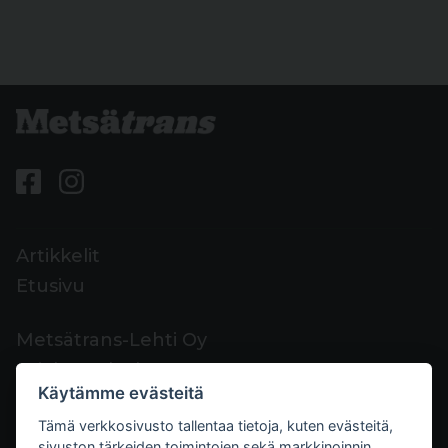
Artikkelit
Etusivu
Metsätrans-Lehti Oy
Asiakaspalvelu
Käytämme evästeitä
Yhteystiedot
Tämä verkkosivusto tallentaa tietoja, kuten evästeitä,
Palaute
sivuston tärkeiden toimintojen sekä markkinoinnin,