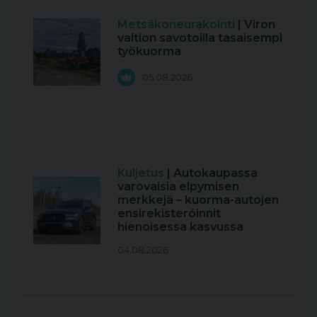
Metsäkoneurakointi
| Viron
valtion savotoilla tasaisempi
työkuorma
05.08.2026
Kuljetus
| Autokaupassa
varovaisia elpymisen
merkkejä – kuorma-autojen
ensirekisteröinnit
hienoisessa kasvussa
04.08.2026