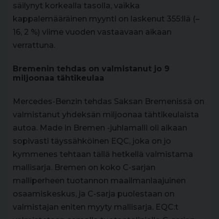
säilynyt korkealla tasolla, vaikka
kappalemääräinen myynti on laskenut 355:llä (–
16, 2 %) viime vuoden vastaavaan aikaan
verrattuna.
Bremenin tehdas on valmistanut jo 9
miljoonaa tähtikeulaa
Mercedes-Benzin tehdas Saksan Bremenissä on
valmistanut yhdeksän miljoonaa tähtikeulaista
autoa. Made in Bremen -juhlamalli oli aikaan
sopivasti täyssähköinen EQC, joka on jo
kymmenes tehtaan tällä hetkellä valmistama
mallisarja. Bremen on koko C-sarjan
malliperheen tuotannon maailmanlaajuinen
osaamiskeskus, ja C-sarja puolestaan on
valmistajan eniten myyty mallisarja. EQC:t