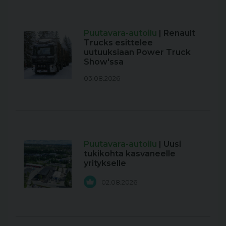
Puutavara-autoilu
| Renault
Trucks esittelee
uutuuksiaan Power Truck
Show'ssa
03.08.2026
Puutavara-autoilu
| Uusi
tukikohta kasvaneelle
yritykselle
02.08.2026