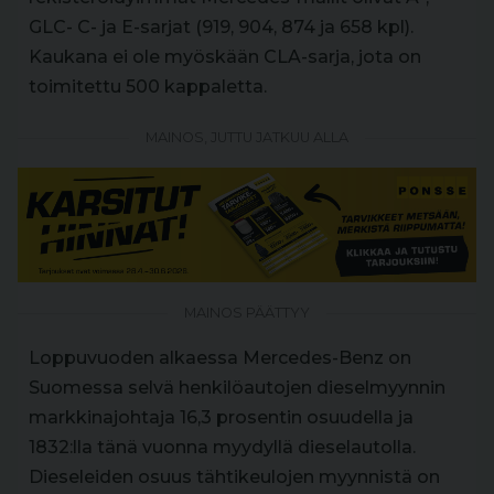
GLC- C- ja E-sarjat (919, 904, 874 ja 658 kpl).
Kaukana ei ole myöskään CLA-sarja, jota on
toimitettu 500 kappaletta.
MAINOS, JUTTU JATKUU ALLA
MAINOS PÄÄTTYY
Loppuvuoden alkaessa Mercedes-Benz on
Suomessa selvä henkilöautojen dieselmyynnin
markkinajohtaja 16,3 prosentin osuudella ja
1832:lla tänä vuonna myydyllä dieselautolla.
Dieseleiden osuus tähtikeulojen myynnistä on