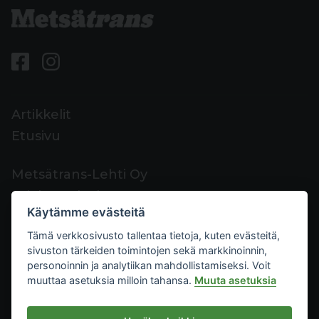
Artikkelit
Etusivu
Metsätrans-Lehti Oy
Asiakaspalvelu
Käytämme evästeitä
Yhteystiedot
Tämä verkkosivusto tallentaa tietoja, kuten evästeitä,
Palaute
sivuston tärkeiden toimintojen sekä markkinoinnin,
Mediakortti
personoinnin ja analytiikan mahdollistamiseksi. Voit
muuttaa asetuksia milloin tahansa.
Muuta asetuksia