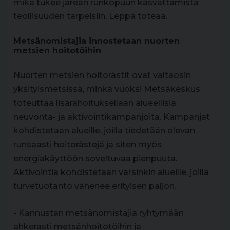
mikä tukee järeän runkopuun kasvattamista
teollisuuden tarpeisiin, Leppä toteaa.
Metsänomistajia innostetaan nuorten
metsien hoitotöihin
Nuorten metsien hoitorästit ovat valtaosin
yksityismetsissä, minkä vuoksi Metsäkeskus
toteuttaa lisärahoituksellaan alueellisia
neuvonta- ja aktivointikampanjoita. Kampanjat
kohdistetaan alueille, joilla tiedetään olevan
runsaasti hoitorästejä ja siten myös
energiakäyttöön soveltuvaa pienpuuta.
Aktivointia kohdistetaan varsinkin alueille, joilla
turvetuotanto vähenee erityisen paljon.
- Kannustan metsänomistajia ryhtymään
ahkerasti metsänhoitotöihin ja