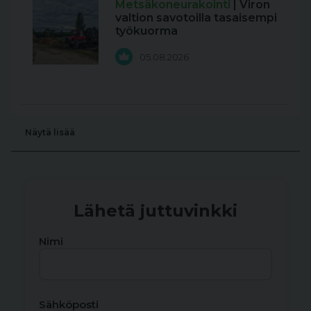
Metsäkoneurakointi
| Viron
valtion savotoilla tasaisempi
työkuorma
05.08.2026
Näytä lisää
Lähetä juttuvinkki
Nimi
Sähköposti