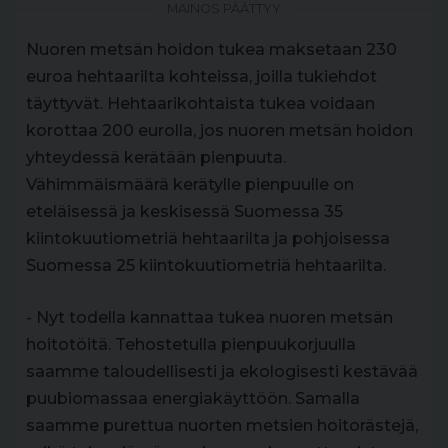
MAINOS PÄÄTTYY
Nuoren metsän hoidon tukea maksetaan 230
euroa hehtaarilta kohteissa, joilla tukiehdot
täyttyvät. Hehtaarikohtaista tukea voidaan
korottaa 200 eurolla, jos nuoren metsän hoidon
yhteydessä kerätään pienpuuta.
Vähimmäismäärä kerätylle pienpuulle on
eteläisessä ja keskisessä Suomessa 35
kiintokuutiometriä hehtaarilta ja pohjoisessa
Suomessa 25 kiintokuutiometriä hehtaarilta.
- Nyt todella kannattaa tukea nuoren metsän
hoitotöitä. Tehostetulla pienpuukorjuulla
saamme taloudellisesti ja ekologisesti kestävää
puubiomassaa energiakäyttöön. Samalla
saamme purettua nuorten metsien hoitorästejä,