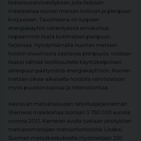
lisätalousarvioesityksen, jolla lisätään
määrärahaa nuoren metsän hoitoon ja pienpuun
korjuuseen. Tavoitteena on turpeen
energiakäytön vähentyessä ennakoitua
nopeammin lisätä kotimaisen pienpuun
tarjontaa. Hyödyntämällä nuorten metsien
hoidon sivuvirrasta saatavaa pienpuuta, voidaan
lisäksi välttää teollisuudelle käyttökelpoisen
ainespuun päätymistä energiakäyttöön. Nuoren
metsän oikea-aikaisella hoidolla vahvistetaan
myös puuston kasvua ja hiilensidontaa.
Kestävän metsätalouden rahoitusjärjestelmän
(Kemera) määrärahaa lisätään 3 750 000 eurolla
vuonna 2021. Kemeran avulla tuetaan yksityisten
metsänomistajien metsänhoitotöitä. Lisäksi
Suomen metsäkeskukselle myönnetään 250