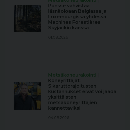
Metsäkoneurakointi
|
Ponsse vahvistaa
läsnäoloaan Belgiassa ja
Luxemburgissa yhdessä
Machines Forestières
Skyjackin kanssa
01.08.2026
Metsäkoneurakointi
|
Koneyrittäjät:
Sikaruttorajoitusten
kustannukset eivät voi jäädä
yksittäisten
metsäkoneyrittäjien
kannettaviksi
04.08.2026