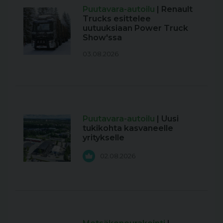
Puutavara-autoilu
| Renault
Trucks esittelee
uutuuksiaan Power Truck
Show'ssa
03.08.2026
Puutavara-autoilu
| Uusi
tukikohta kasvaneelle
yritykselle
02.08.2026