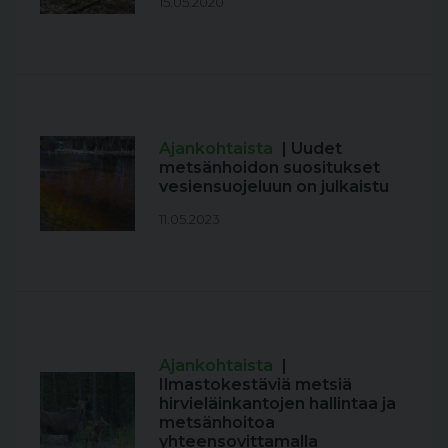
15.05.2020
Ajankohtaista
| Uudet
metsänhoidon suositukset
vesiensuojeluun on julkaistu
11.05.2023
Ajankohtaista
|
Ilmastokestäviä metsiä
hirvieläinkantojen hallintaa ja
metsänhoitoa
yhteensovittamalla