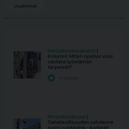
Uusimmat
Metsäkoneurakointi
|
Kolumni: Miten opetus voisi
vastata työelämän
tarpeisiin?
07.08.2026
Metsäteollisuus
|
Sahateollisuuden suhdanne
pysyy synkkänä – korkeat