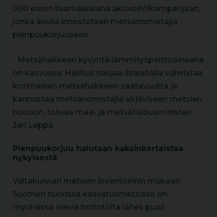
000 euron lisämääräraha aktivointikampanjaan,
jonka avulla innostetaan metsänomistajia
pienpuukorjuuseen.
- Metsähakkeen kysyntä lämmityspolttoaineena
on kasvussa. Hallitus haluaa lisärahalla vahvistaa
kotimaisen metsähakkeen saatavuutta ja
kannustaa metsänomistajia aktiiviseen metsien
hoitoon, toteaa maa- ja metsätalousministeri
Jari Leppä.
Pienpuukorjuu halutaan kaksinkertaistaa
nykyisestä
Valtakunnan metsien inventoinnin mukaan
Suomen nuorissa kasvatusmetsissä on
myöhässä olevia hoitotöitä lähes puoli