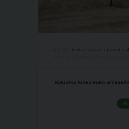
Juhlat alkoivat jo aamupäivällä yht
vieraille. Näytillä oli yhtiön ka
Haluatko lukea koko artikkeli
Ko