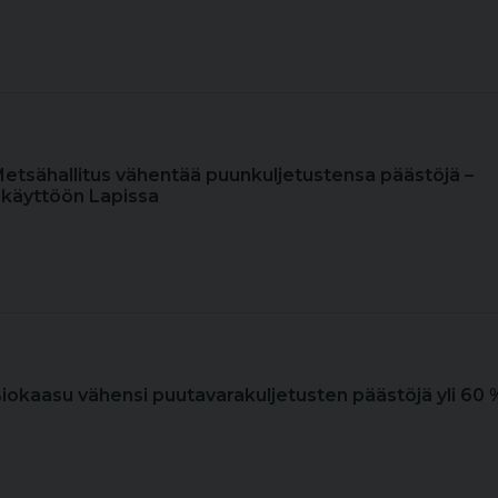
Metsähallitus vähentää puunkuljetustensa päästöjä –
 käyttöön Lapissa
Biokaasu vähensi puutavarakuljetusten päästöjä yli 60 