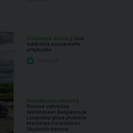
Puutavara-autoilu
| Uusi
tukikohta kasvaneelle
yritykselle
02.08.2026
Metsäkoneurakointi
|
Ponsse vahvistaa
läsnäoloaan Belgiassa ja
Luxemburgissa yhdessä
Machines Forestières
Skyjackin kanssa