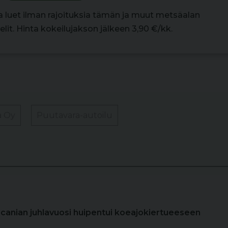
la luet ilman rajoituksia tämän ja muut metsäalan
lit. Hinta kokeilujakson jälkeen 3,90 €/kk.
a Oy
Puutavara-autoilu
Scanian juhlavuosi huipentui koeajokiertueeseen