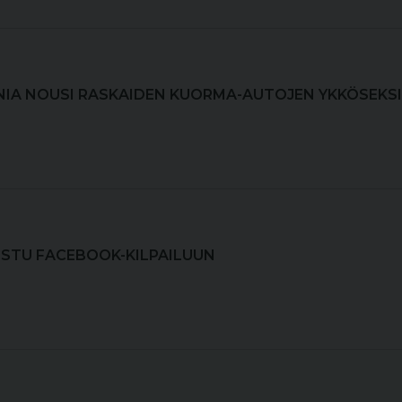
NIA NOUSI RASKAIDEN KUOR­MA-AU­TO­JEN YKKÖSEKSI
ISTU FACEBOOK-KILPAILUUN