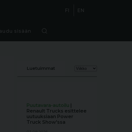
FI
EN
jaudu sisään
Luetuimmat
Puutavara-autoilu
|
Renault Trucks esittelee
uutuuksiaan Power
Truck Show'ssa
03.08.2026