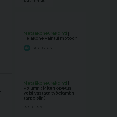
Uusimmat
Metsäkoneurakointi
|
Telakone vaihtui motoon
08.08.2026
Metsäkoneurakointi
|
Kolumni: Miten opetus
%
voisi vastata työelämän
tarpeisiin?
07.08.2026