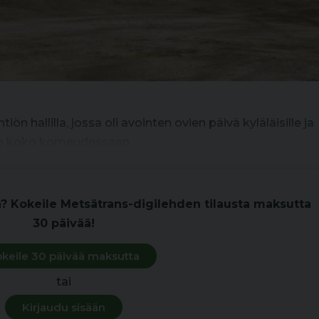
iön hallilla, jossa oli avointen ovien päivä kyläläisille ja
lusto koko komeudessaan.
n? Kokeile Metsätrans-digilehden tilausta maksutta
30 päivää!
keile 30 päivää maksutta
tai
Kirjaudu sisään