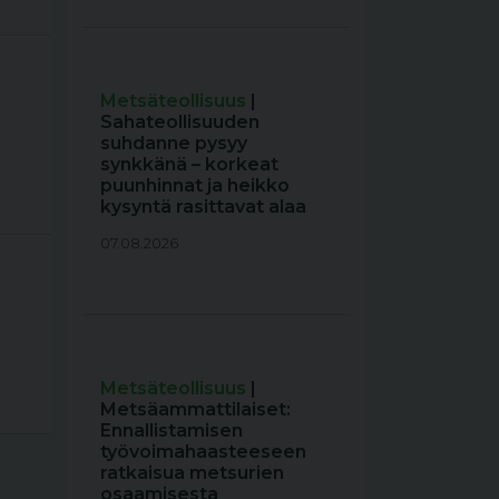
Metsäteollisuus
|
Sahateollisuuden
suhdanne pysyy
synkkänä – korkeat
puunhinnat ja heikko
kysyntä rasittavat alaa
07.08.2026
Metsäteollisuus
|
Metsäammattilaiset:
Ennallistamisen
työvoimahaasteeseen
ratkaisua metsurien
osaamisesta