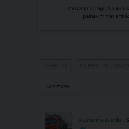
Metsätrans Digi -tilauksel
painavimmat artikke
juhlavuosi
Kuljetusliike Enbusk
Lue myös
Puutavara-autoilu
| 