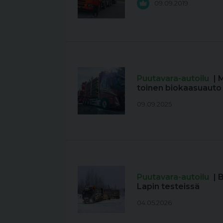
09.09.2019
Puutavara-autoilu
| 
toinen biokaasuauto
09.09.2025
Puutavara-autoilu
| 
Lapin testeissä
04.05.2026