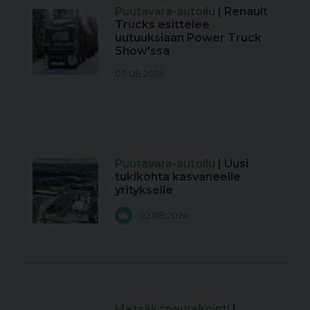
Puutavara-autoilu
| Renault
Trucks esittelee
uutuuksiaan Power Truck
Show'ssa
03.08.2026
Puutavara-autoilu
| Uusi
tukikohta kasvaneelle
yritykselle
02.08.2026
Metsäkoneurakointi
|