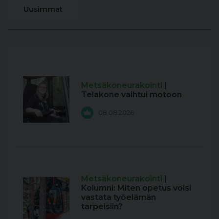
Uusimmat
Metsäkoneurakointi
|
Telakone vaihtui motoon
08.08.2026
Metsäkoneurakointi
|
Kolumni: Miten opetus voisi
vastata työelämän
tarpeisiin?