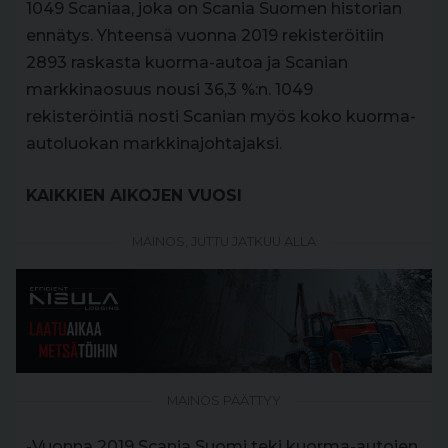
1049 Scaniaa, joka on Scania Suomen historian
ennätys. Yhteensä vuonna 2019 rekisteröitiin
2893 raskasta kuorma-autoa ja Scanian
markkinaosuus nousi 36,3 %:n. 1049
rekisteröintiä nosti Scanian myös koko kuorma-
autoluokan markkinajohtajaksi.
KAIKKIEN AIKOJEN VUOSI
MAINOS, JUTTU JATKUU ALLA
MAINOS PÄÄTTYY
-Vuonna 2019 Scania Suomi teki kuorma-autojen