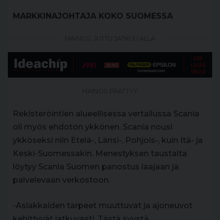
MARKKINAJOHTAJA KOKO SUOMESSA
MAINOS, JUTTU JATKUU ALLA
MAINOS PÄÄTTYY
Rekisteröintien alueellisessa vertailussa Scania
oli myös ehdoton ykkönen. Scania nousi
ykköseksi niin Etelä-, Länsi-, Pohjois-, kuin Itä- ja
Keski-Suomessakin. Menestyksen taustalta
löytyy Scania Suomen panostus laajaan ja
palvelevaan verkostoon.
-Asiakkaiden tarpeet muuttuvat ja ajoneuvot
kehittyvät jatkuvasti. Tästä syystä