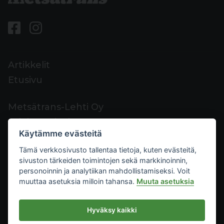
Artikkelit
Etusivu
Metsätrans-Lehti Oy
Asiakaspalvelu
Käytämme evästeitä
Yhteystiedot
Tämä verkkosivusto tallentaa tietoja, kuten evästeitä,
Palaute
sivuston tärkeiden toimintojen sekä markkinoinnin,
Mediakortti
personoinnin ja analytiikan mahdollistamiseksi. Voit
muuttaa asetuksia milloin tahansa.
Muuta asetuksia
Metsätrans-Lehti Oy
Hyväksy kaikki
Tietosuoja
2026