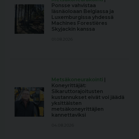
Ponsse vahvistaa
läsnäoloaan Belgiassa ja
Luxemburgissa yhdessä
Machines Forestières
Skyjackin kanssa
01.08.2026
Metsäkoneurakointi
|
Koneyrittäjät:
Sikaruttorajoitusten
kustannukset eivät voi jäädä
yksittäisten
metsäkoneyrittäjien
kannettaviksi
04.08.2026