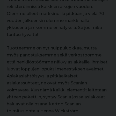
rekisteröinnissä kaikkien aikojen vuoden.
Olemme olleet markkinoilla pitkään ja vielä 70
vuoden jälkeenkin olemme markkinalla
ykkösenä ja rikomme ennätyksiä. Se jos mikä
tuntuu hyvältä!
Tuotteemme on nyt huippuluokkaa, mutta
myös panostuksemme sekä verkostoomme
että henkilöstöömme näkyy asiakkaille. Ihmiset
luovat loppujen lopuksi menestyksen avaimet.
Asiakaslähtöisyys ja pitkäaikaiset
asiakassuhteet, ne ovat myös Scanian
voimavara. Kun nämä kaikki elementit laitetaan
yhteen pakettiin, syntyy Scania jossa asiakkaat
haluavat olla osana, kertoo Scanian
toimitusjohtaja Henna Wickström.