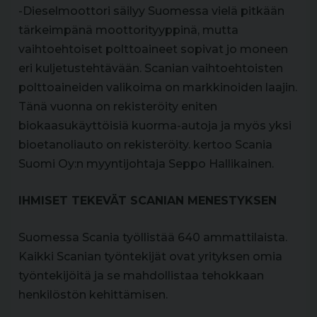
-Dieselmoottori säilyy Suomessa vielä pitkään
tärkeimpänä moottorityyppinä, mutta
vaihtoehtoiset polttoaineet sopivat jo moneen
eri kuljetustehtävään. Scanian vaihtoehtoisten
polttoaineiden valikoima on markkinoiden laajin.
Tänä vuonna on rekisteröity eniten
biokaasukäyttöisiä kuorma-autoja ja myös yksi
bioetanoliauto on rekisteröity. kertoo Scania
Suomi Oy:n myyntijohtaja Seppo Hallikainen.
IHMISET TEKEVÄT SCANIAN MENESTYKSEN
Suomessa Scania työllistää 640 ammattilaista.
Kaikki Scanian työntekijät ovat yrityksen omia
työntekijöitä ja se mahdollistaa tehokkaan
henkilöstön kehittämisen.