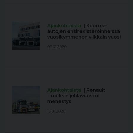
Ajankohtaista
| Kuorma-
autojen ensirekisteröinneissä
vuosikymmenen vilkkain vuosi
07.01.2020
Ajankohtaista
| Renault
Trucksin juhlavuosi oli
menestys
15.01.2020