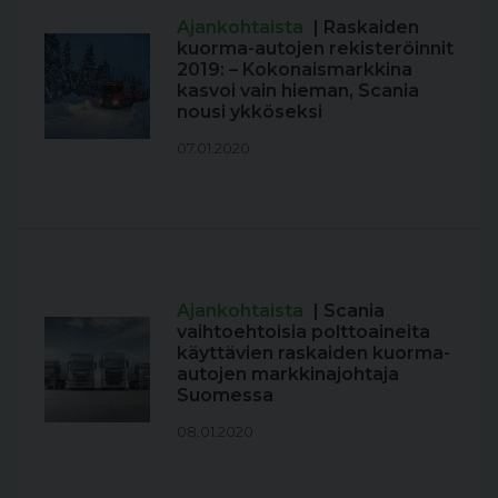
Ajankohtaista
| Raskaiden
kuorma-autojen rekisteröinnit
2019: – Kokonaismarkkina
kasvoi vain hieman, Scania
nousi ykköseksi
07.01.2020
Ajankohtaista
| Scania
vaihtoehtoisia polttoaineita
käyttävien raskaiden kuorma-
autojen markkinajohtaja
Suomessa
08.01.2020