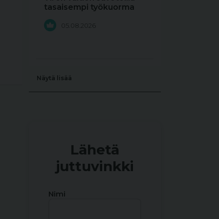
tasaisempi työkuorma
05.08.2026
Näytä lisää
Lähetä
juttuvinkki
Nimi