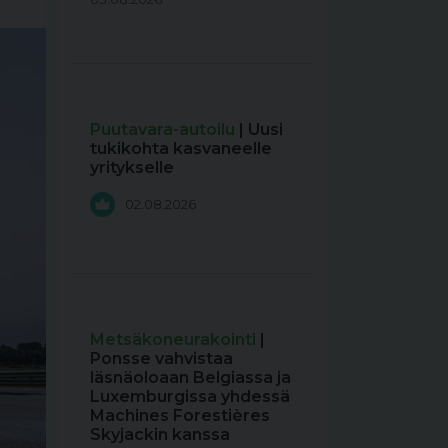
Puutavara-autoilu
| Uusi
tukikohta kasvaneelle
yritykselle
02.08.2026
Metsäkoneurakointi
|
Ponsse vahvistaa
läsnäoloaan Belgiassa ja
Luxemburgissa yhdessä
Machines Forestières
Skyjackin kanssa