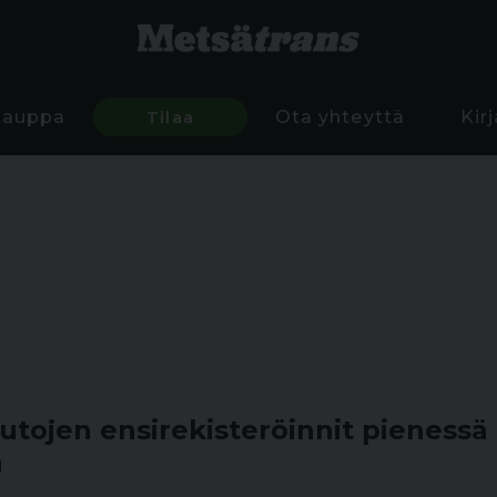
Kauppa
Tilaa
Ota yhteyttä
Kir
tojen ensirekisteröinnit pienessä
a