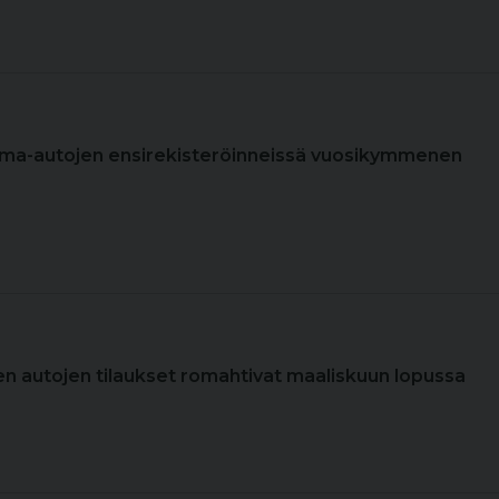
rma-autojen ensirekisteröinneissä vuosikymmenen
ien autojen tilaukset romahtivat maaliskuun lopussa