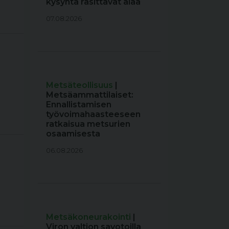
kysyntä rasittavat alaa
07.08.2026
Metsäteollisuus
|
Metsäammattilaiset:
Ennallistamisen
työvoimahaasteeseen
ratkaisua metsurien
osaamisesta
06.08.2026
Metsäkoneurakointi
|
Viron valtion savotoilla