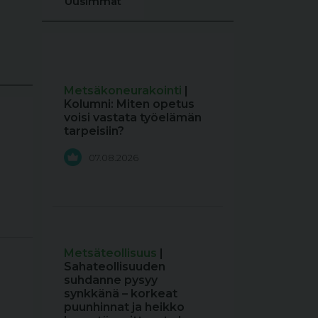
Uusimmat
Metsäkoneurakointi
|
Kolumni: Miten opetus
voisi vastata työelämän
tarpeisiin?
07.08.2026
Metsäteollisuus
|
Sahateollisuuden
suhdanne pysyy
synkkänä – korkeat
puunhinnat ja heikko