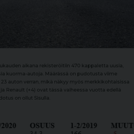
auden aikana rekisteröitiin 470 kappaletta uusia,
sia kuorma-autoja. Määrässä on pudotusta viime
23 auton verran, mikä näkyy myös merkkikohtaisissa
a Renault (+4) ovat tässä vaiheessa vuotta edellä
otus on ollut Sisulla.