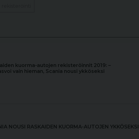
rekisteröinti
aiden kuorma-autojen rekisteröinnit 2019: –
voi vain hieman, Scania nousi ykköseksi
NIA NOUSI RASKAIDEN KUOR­MA-AU­TO­JEN YKKÖSEKSI