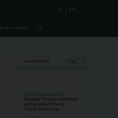
FI
EN
jaudu sisään
Luetuimmat
Puutavara-autoilu
|
Renault Trucks esittelee
uutuuksiaan Power
Truck Show'ssa
03.08.2026