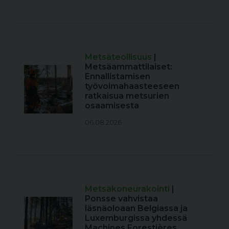
Metsäteollisuus
|
Metsäammattilaiset:
Ennallistamisen
työvoimahaasteeseen
ratkaisua metsurien
osaamisesta
06.08.2026
Metsäkoneurakointi
|
Ponsse vahvistaa
läsnäoloaan Belgiassa ja
Luxemburgissa yhdessä
Machines Forestières