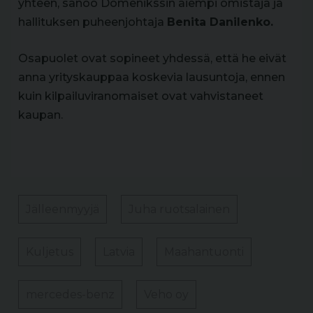
yhteen, sanoo Domenikssin aiempi omistaja ja
hallituksen puheenjohtaja
Benita Danilenko.
Osapuolet ovat sopineet yhdessä, että he eivät
anna yrityskauppaa koskevia lausuntoja, ennen
kuin kilpailuviranomaiset ovat vahvistaneet
kaupan.
Jälleenmyyjä
Juha ruotsalainen
Kuljetus
Latvia
Maahantuonti
mercedes-benz
Veho oy