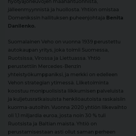
hyötyajoneuvojen maahantuonnista,
jälleenmyynnistä ja huollosta. Yhtiön omistaa
Domenikssin hallituksen puheenjohtaja
Benita
Danilenko.
Suomalainen Veho on vuonna 1939 perustettu
autokaupan yritys, joka toimii Suomessa,
Ruotsissa, Virossa ja Liettuassa. Yhtiö
perustettiin Mercedes-Benzin
yhteistyökumppaniksi, ja merkki on edelleen
Vehon strategian ytimessä. Liiketoiminta
koostuu monipuolisista liikkumisen palveluista
ja kuljetusratkaisuista henkilöautoista raskaisiin
kuorma-autoihin. Vuonna 2020 yhtiön liikevaihto
oli 1,1 miljardia euroa, josta noin 30 % tuli
Ruotsista ja Baltian maista. Yhtiö on
perustamisestaan asti ollut saman perheen