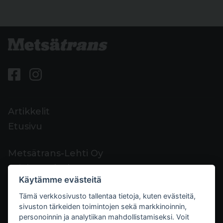
Artikkelit
Etusivu
Metsätrans-Lehti Oy
Asiakaspalvelu
Käytämme evästeitä
Yhteystiedot
Tämä verkkosivusto tallentaa tietoja, kuten evästeitä,
Palaute
sivuston tärkeiden toimintojen sekä markkinoinnin,
Mediakortti
personoinnin ja analytiikan mahdollistamiseksi. Voit