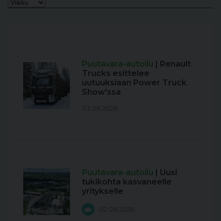
Puutavara-autoilu
| Renault
Trucks esittelee
uutuuksiaan Power Truck
Show'ssa
03.08.2026
Puutavara-autoilu
| Uusi
tukikohta kasvaneelle
yritykselle
02.08.2026