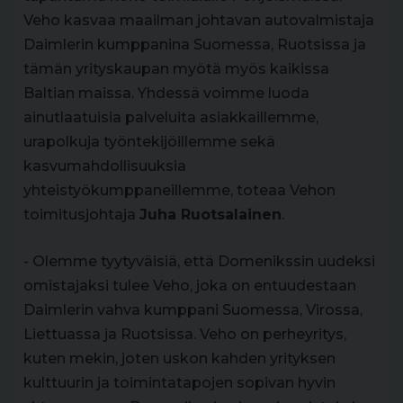
Veho kasvaa maailman johtavan autovalmistaja
Daimlerin kumppanina Suomessa, Ruotsissa ja
tämän yrityskaupan myötä myös kaikissa
Baltian maissa. Yhdessä voimme luoda
ainutlaatuisia palveluita asiakkaillemme,
urapolkuja työntekijöillemme sekä
kasvumahdollisuuksia
yhteistyökumppaneillemme, toteaa Vehon
toimitusjohtaja
Juha Ruotsalainen
.
- Olemme tyytyväisiä, että Domenikssin uudeksi
omistajaksi tulee Veho, joka on entuudestaan
Daimlerin vahva kumppani Suomessa, Virossa,
Liettuassa ja Ruotsissa. Veho on perheyritys,
kuten mekin, joten uskon kahden yrityksen
kulttuurin ja toimintatapojen sopivan hyvin