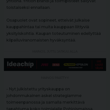
yhtiönä. Yhtiön brändi ja toimipisteet säilyvät
toistaiseksi ennallaan.
Osapuolet ovat sopineet, etteivät julkaise
kauppahintaa tai muita kauppaan liittyviä
yksityiskohtia. Kaupan toteutuminen edellyttää
kilpailuviranomaisten hyväksyntää.
MAINOS, JUTTU JATKUU ALLA
MAINOS PÄÄTTYY
- Nyt julkistettu yrityskauppa on
johdonmukainen askel strategiamme
toimeenpanossa ja samalla merkittävä
tapahtuma koko toimialalle Pohjoismaissa.