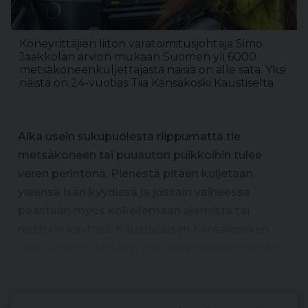
Koneyrittäjien liiton varatoimitusjohtaja Simo
Jaakkolan arvion mukaan Suomen yli 6000
metsäkoneenkuljettajasta naisia on alle sata. Yksi
näistä on 24-vuotias Tiia Känsäkoski Kaustiselta.
Aika usein sukupuolesta riippumatta tie
metsäkoneen tai puuauton puikkoihin tulee
veren perintönä. Pienestä pitäen kuljetaan
yleensä isän kyydissä ja jossain vaiheessa
päästään myös kokeilemaan ajamista tai
nosturin käyttöä. Kaustislaisen Känsäkosken
reitti alalle on tältäkin osin poikkeuksellinen, sillä
niin sanottua sukurasitetta ei ole.