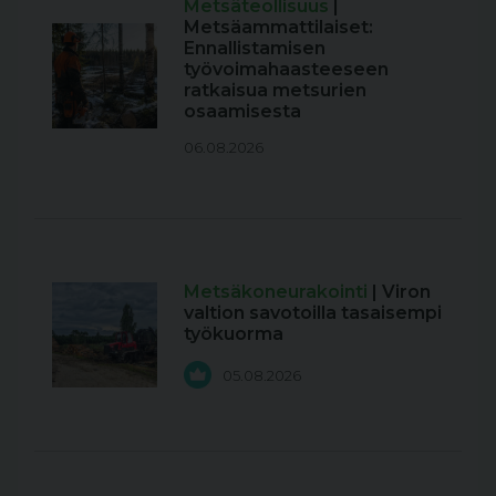
Metsäteollisuus
|
Metsäammattilaiset:
Ennallistamisen
työvoimahaasteeseen
ratkaisua metsurien
osaamisesta
06.08.2026
Metsäkoneurakointi
| Viron
valtion savotoilla tasaisempi
työkuorma
05.08.2026