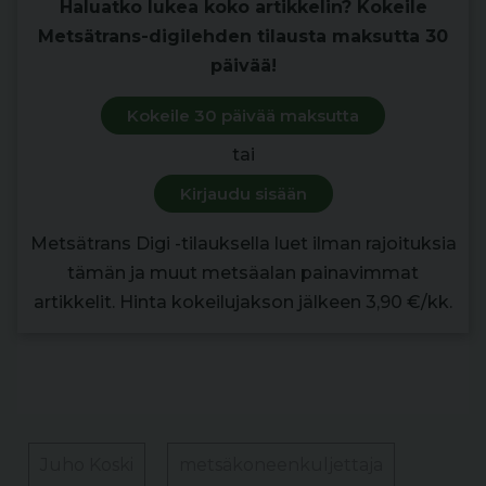
Haluatko lukea koko artikkelin? Kokeile
Metsätrans-digilehden tilausta maksutta 30
päivää!
Kokeile 30 päivää maksutta
tai
Kirjaudu sisään
Metsätrans Digi -tilauksella luet ilman rajoituksia
tämän ja muut metsäalan painavimmat
artikkelit. Hinta kokeilujakson jälkeen 3,90 €/kk.
Juho Koski
metsäkoneenkuljettaja