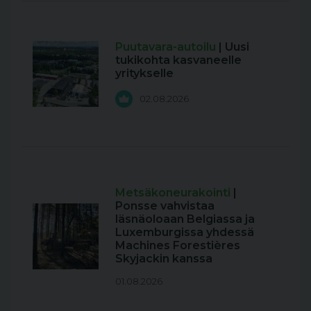
Puutavara-autoilu
| Uusi
tukikohta kasvaneelle
yritykselle
02.08.2026
Metsäkoneurakointi
|
Ponsse vahvistaa
läsnäoloaan Belgiassa ja
Luxemburgissa yhdessä
Machines Forestières
Skyjackin kanssa
01.08.2026