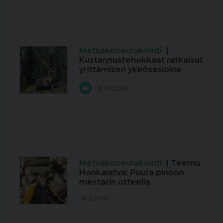
Metsäkoneurakointi
|
Kustannustehokkaat ratkaisut
yrittämisen ykkösasioina
31.07.2025
Metsäkoneurakointi
| Teemu
Honkalatva: Puuta pinoon
mestarin otteella
24.11.2016