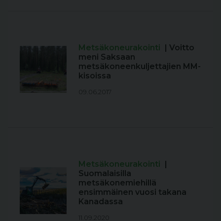
Metsäkoneurakointi
| Voitto
meni Saksaan
metsäkoneenkuljettajien MM-
kisoissa
09.06.2017
Metsäkoneurakointi
|
Suomalaisilla
metsäkonemiehillä
ensimmäinen vuosi takana
Kanadassa
11.09.2020