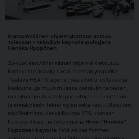
Kansainvälinen ohjelmakattaus katsoo
tulevaan – tekoälyn keynote-puhujana
Henkka Hyppönen
35-vuotiaan Alihankinnan ohjelma kietoutuu
kattavasti Globally Local -teeman ympärille.
Päälava HEAT Stage tarjoaa aiheita, esityksiä ja
keskusteluja muun muassa kestävän talouden,
maailmanpolitiikan, kilpailuetujen, suunnittelun
ja ennakoinnin, teknologian sekä vastuullisuuden
näkökulmista. Keskiviikkona 27.9. koetaan
luovan johtajan ja tietokirjailija
Henri ”Henkka”
Hyppösen
keynote
Mitä on olla ihminen
tekoälyn aikakaudella?
Puheenvuoro syventyy