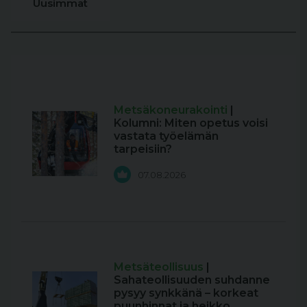
Uusimmat
Metsäkoneurakointi
|
Kolumni: Miten opetus voisi
vastata työelämän
tarpeisiin?
07.08.2026
Metsäteollisuus
|
Sahateollisuuden suhdanne
pysyy synkkänä – korkeat
puunhinnat ja heikko