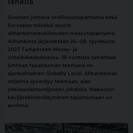
lähellä
Suomen johtava teollisuustapahtuma sekä
Euroopan toiseksi suurin
alihankintateollisuuden messutapahtuma
Alihankinta järjestetään 26.–28. syyskuuta
2023 Tampereen Messu- ja
Urheilukeskuksessa. 35-vuotista taivaltaan
juhlivan tapahtuman teemana on
ajankohtainen Globally Local. Alihankinnan
ohjelma syventyy teemaan, alan
ykkösasiantuntijoiden johdolla. Maksuton
kävijärekisteröityminen tapahtumaan on
avoinna.