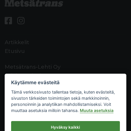
Artikkelit
Etusivu
Metsätrans-Lehti Oy
Asiakaspalvelu
Käytämme evästeitä
Yhteystiedot
Tämä verkkosivusto tallentaa tietoja, kuten evästeitä,
Palaute
sivuston tärkeiden toimintojen sekä markkinoinnin,
Mediakortti
personoinnin ja analytiikan mahdollistamiseksi. Voit
muuttaa asetuksia milloin tahansa.
Muuta asetuksia
Metsätrans-Lehti Oy
Hyväksy kaikki
Tietosuoja