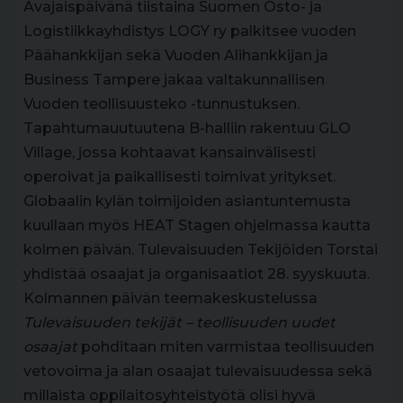
Avajaispäivänä tiistaina Suomen Osto- ja
Logistiikkayhdistys LOGY ry palkitsee vuoden
Päähankkijan sekä Vuoden Alihankkijan ja
Business Tampere jakaa valtakunnallisen
Vuoden teollisuusteko -tunnustuksen.
Tapahtumauutuutena B-halliin rakentuu GLO
Village, jossa kohtaavat kansainvälisesti
operoivat ja paikallisesti toimivat yritykset.
Globaalin kylän toimijoiden asiantuntemusta
kuullaan myös HEAT Stagen ohjelmassa kautta
kolmen päivän. Tulevaisuuden Tekijöiden Torstai
yhdistää osaajat ja organisaatiot 28. syyskuuta.
Kolmannen päivän teemakeskustelussa
Tulevaisuuden tekijät – teollisuuden uudet
osaajat
pohditaan miten varmistaa teollisuuden
vetovoima ja alan osaajat tulevaisuudessa sekä
millaista oppilaitosyhteistyötä olisi hyvä