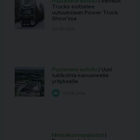
Puutavara-autoilu
| Renault
Trucks esittelee
uutuuksiaan Power Truck
Show'ssa
03.08.2026
Puutavara-autoilu
| Uusi
tukikohta kasvaneelle
yritykselle
02.08.2026
Metsäkoneurakointi
|