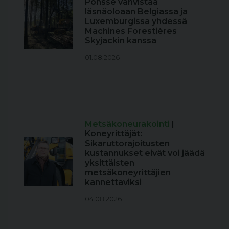
Ponsse vahvistaa
läsnäoloaan Belgiassa ja
Luxemburgissa yhdessä
Machines Forestières
Skyjackin kanssa
01.08.2026
Metsäkoneurakointi
|
Koneyrittäjät:
Sikaruttorajoitusten
kustannukset eivät voi jäädä
yksittäisten
metsäkoneyrittäjien
kannettaviksi
04.08.2026