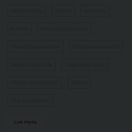
Kehityshanke
Keitele
koulutus
kuhmo
Marjo Saastamoinen
Marko Saastamoinen
Metsäkoneurakointi
Nilakka Forest Oy
Osaamiskartoitus
Pekka Horttanainen
Riveria
Ville Ovaskainen
Lue myös