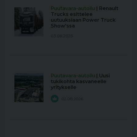
Puutavara-autoilu
| Renault
Trucks esittelee
uutuuksiaan Power Truck
Show'ssa
03.08.2026
Puutavara-autoilu
| Uusi
tukikohta kasvaneelle
yritykselle
02.08.2026