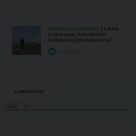
Metsäkoneurakointi
| Laura
Linkoneva: Heittäisitkö
kolikkoa työllistymisestä?
22.08.2023
Luetuimmat