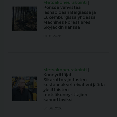
Metsäkoneurakointi
|
Ponsse vahvistaa
läsnäoloaan Belgiassa ja
Luxemburgissa yhdessä
Machines Forestières
Skyjackin kanssa
01.08.2026
Metsäkoneurakointi
|
Koneyrittäjät:
Sikaruttorajoitusten
kustannukset eivät voi jäädä
yksittäisten
metsäkoneyrittäjien
kannettaviksi
04.08.2026