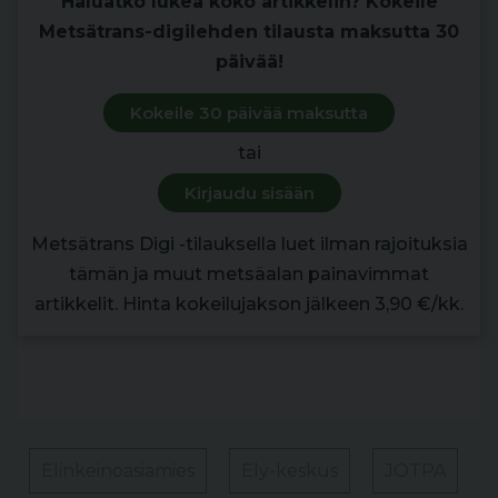
Haluatko lukea koko artikkelin? Kokeile
Metsätrans-digilehden tilausta maksutta 30
päivää!
Kokeile 30 päivää maksutta
tai
Kirjaudu sisään
Metsätrans Digi -tilauksella luet ilman rajoituksia
tämän ja muut metsäalan painavimmat
artikkelit. Hinta kokeilujakson jälkeen 3,90 €/kk.
Elinkeinoasiamies
Ely-keskus
JOTPA