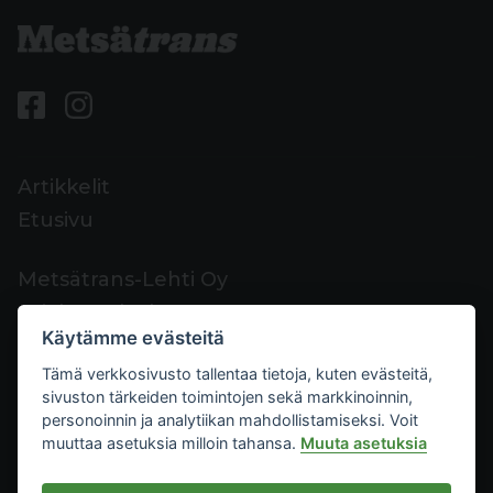
Artikkelit
Etusivu
Metsätrans-Lehti Oy
Asiakaspalvelu
Käytämme evästeitä
Yhteystiedot
Tämä verkkosivusto tallentaa tietoja, kuten evästeitä,
Palaute
sivuston tärkeiden toimintojen sekä markkinoinnin,
Mediakortti
personoinnin ja analytiikan mahdollistamiseksi. Voit
muuttaa asetuksia milloin tahansa.
Muuta asetuksia