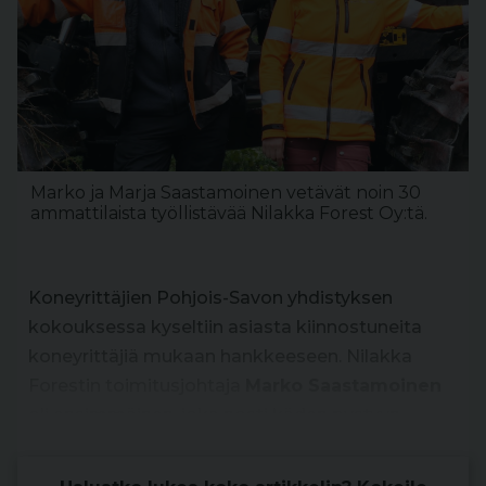
Marko ja Marja Saastamoinen vetävät noin 30
ammattilaista työllistävää Nilakka Forest Oy:tä.
Koneyrittäjien Pohjois-Savon yhdistyksen
kokouksessa kyseltiin asiasta kiinnostuneita
koneyrittäjiä mukaan hankkeeseen. Nilakka
Forestin toimitusjohtaja
Marko Saastamoinen
oli ensimmäinen, joka nosti käden pystyyn.