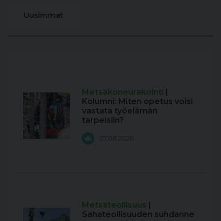
Uusimmat
Metsäkoneurakointi
|
Kolumni: Miten opetus voisi
vastata työelämän
tarpeisiin?
07.08.2026
Metsäteollisuus
|
Sahateollisuuden suhdanne