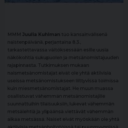
MMM
Juulia Kuhlman
tuo kansainvälisenä
naistenpäivänä, perjantaina 8.3.,
tarkastettavassa väitöksessään esille uusia
näkökohtia sukupuolen ja metsänomistajuuden
rajapinnasta. Tutkimuksen mukaan
naismetsänomistajat eivät ole yhtä aktiivisia
useissa metsänomistukseen liittyvissä toimissa
kuin miesmetsänomistajat. He muun muassa
osallistuvat vähemmän metsänomistajille
suunnattuihin tilaisuuksiin, lukevat vähemmän
metsälehtiä ja ylipäänsä viettävät vähemmän
aikaa metsässä. Naiset eivät myöskään ole yhtä
aktiivisia metsänhoitotöissä tai puunmyynnissä,