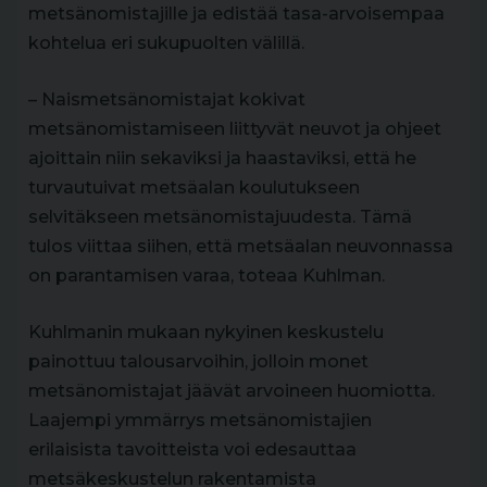
metsänomistajille ja edistää tasa-arvoisempaa
kohtelua eri sukupuolten välillä.
– Naismetsänomistajat kokivat
metsänomistamiseen liittyvät neuvot ja ohjeet
ajoittain niin sekaviksi ja haastaviksi, että he
turvautuivat metsäalan koulutukseen
selvitäkseen metsänomistajuudesta. Tämä
tulos viittaa siihen, että metsäalan neuvonnassa
on parantamisen varaa, toteaa Kuhlman.
Kuhlmanin mukaan nykyinen keskustelu
painottuu talousarvoihin, jolloin monet
metsänomistajat jäävät arvoineen huomiotta.
Laajempi ymmärrys metsänomistajien
erilaisista tavoitteista voi edesauttaa
metsäkeskustelun rakentamista