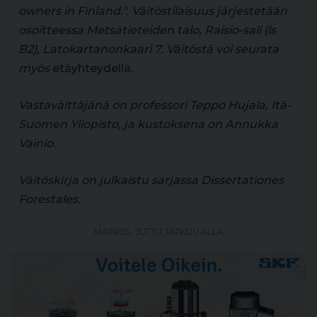
owners in Finland.". Väitöstilaisuus järjestetään
osoitteessa Metsätieteiden talo, Raisio-sali (ls
B2), Latokartanonkaari 7. Väitöstä voi seurata
myös
etäyhteydellä
.
Vastaväittäjänä on professori Teppo Hujala, Itä-
Suomen Yliopisto, ja kustoksena on Annukka
Vainio.
Väitöskirja on julkaistu sarjassa Dissertationes
Forestales.
MAINOS, JUTTU JATKUU ALLA