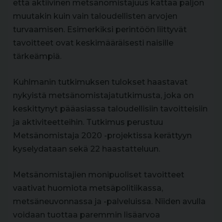
että aktiivinen metsänomistajuus kattaa paljon
muutakin kuin vain taloudellisten arvojen
turvaamisen. Esimerkiksi perintöön liittyvät
tavoitteet ovat keskimääräisesti naisille
tärkeämpiä.
Kuhlmanin tutkimuksen tulokset haastavat
nykyistä metsänomistajatutkimusta, joka on
keskittynyt pääasiassa taloudellisiin tavoitteisiin
ja aktiviteetteihin. Tutkimus perustuu
Metsänomistaja 2020 -projektissa kerättyyn
kyselydataan sekä 22 haastatteluun.
Metsänomistajien monipuoliset tavoitteet
vaativat huomiota metsäpolitiikassa,
metsäneuvonnassa ja -palveluissa. Niiden avulla
voidaan tuottaa paremmin lisäarvoa