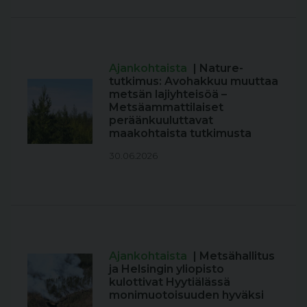
Ajankohtaista
| Nature-
tutkimus: Avohakkuu muuttaa
metsän lajiyhteisöä –
Metsäammattilaiset
peräänkuuluttavat
maakohtaista tutkimusta
30.06.2026
Ajankohtaista
| Metsähallitus
ja Helsingin yliopisto
kulottivat Hyytiälässä
monimuotoisuuden hyväksi