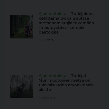
Ajankohtaista
| Tutkijoiden
kehittämä työkalu auttaa
metsänomistajia tekemään
ilmastoystävällisempiä
päätöksiä
11.06.2026
Ajankohtaista
| Tutkijat:
Monimuotoinen metsä on
tulevaisuuden arvonluonnin
alusta
26.06.2026