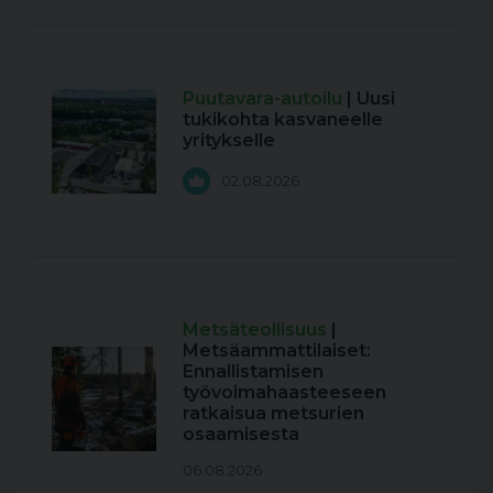
Puutavara-autoilu
| Uusi
tukikohta kasvaneelle
yritykselle
02.08.2026
Metsäteollisuus
|
Metsäammattilaiset:
Ennallistamisen
työvoimahaasteeseen
ratkaisua metsurien
osaamisesta
06.08.2026