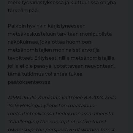
merkitys virkistyksessä ja kulttuurissa on yhä
tärkeämpää.
Paikoin hyvinkin kärjistyneeseen
metsäkeskusteluun tarvitaan monipuolista
näkökulmaa, joka ottaa huomioon
metsänomistajien moninaiset arvot ja
tavoitteet. Erityisesti niille metsänomistajille,
joilla ei ole pääsyä luotettavaan neuvontaan,
tämä tutkimus voi antaa tukea
päätöksenteossa.
MMM Juulia Kuhlman väittelee 8.3.2024 kello
14.15 Helsingin yliopiston maatalous-
metsätieteellisessä tiedekunnassa aiheesta
"Challenging the concept of active forest
ownership: the perspective of women forest