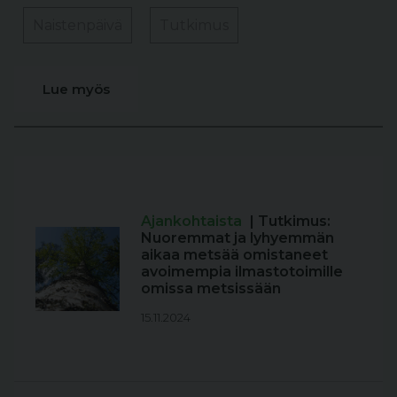
Naistenpäivä
Tutkimus
Lue myös
Ajankohtaista
| Tutkimus:
Nuoremmat ja lyhyemmän
aikaa metsää omistaneet
avoimempia ilmastotoimille
omissa metsissään
15.11.2024