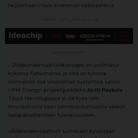
tarjoamaan myös enemmän säätösähköä.
MAINOS, JUTTU JATKUU ALLA
MAINOS PÄÄTTYY
- Ultrakondensaattorikonsepti on osoittanut
kykynsä Katermassa, ja siitä on tulossa
olennainen osa vesivoiman tuotantoa, sanoo
UPM Energyn projektipäällikkö
Antti Raukola
. -
Tässä teknologiassa ei ole kyse vain
innovaatiosta vaan valmistautumisesta verkon
tasapainottamisen tulevaisuuteen.
Ultrakondensaattorit tunnetaan kyvystään