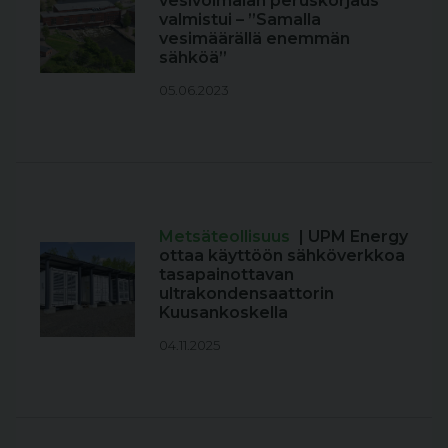
vesivoimalan peruskorjaus
valmistui – ”Samalla
vesimäärällä enemmän
sähköä”
05.06.2023
Metsäteollisuus
| UPM Energy
ottaa käyttöön sähköverkkoa
tasapainottavan
ultrakondensaattorin
Kuusankoskella
04.11.2025