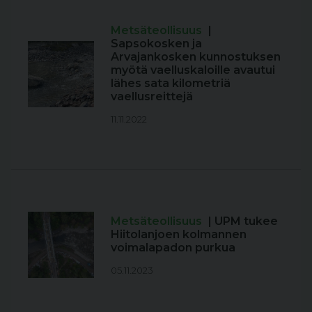
Metsäteollisuus
|
Sapsokosken ja
Arvajankosken kunnostuksen
myötä vaelluskaloille avautui
lähes sata kilometriä
vaellusreittejä
11.11.2022
Metsäteollisuus
| UPM tukee
Hiitolanjoen kolmannen
voimalapadon purkua
05.11.2023