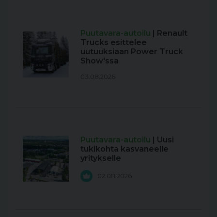
Puutavara-autoilu
| Renault
Trucks esittelee
uutuuksiaan Power Truck
Show'ssa
03.08.2026
Puutavara-autoilu
| Uusi
tukikohta kasvaneelle
yritykselle
02.08.2026