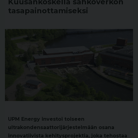
Kuusankoskella sähköverkon
tasapainottamiseksi
UPM Energy investoi toiseen
ultrakondensaattorijärjestelmään osana
innovatiivista kehitysprojektia, joka tehostaa