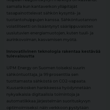
samalla kun kantaverkon ylläpitäjät
tasapainottelevat sähkön kysyntä- ja
tuotantohuippujen kanssa. Sähköntuotannon
volatiliteetti on lisääntynyt sääriippuvaisten
uusiutuvien energiamuotojen, kuten tuuli- ja
aurinkovoiman, kasvamisen myötä.
Innovatiivinen teknologia rakentaa kestävää
tulevaisuutta
UPM Energy on Suomen toiseksi suurin
sähköntuottaja, ja 99 prosenttia sen
tuottamasta sähköstä on CO2-vapaata.
Kuusankosken hankkeessa hyödynnetään
nykyaikaisia digitaalisia toimintoja ja
automatiikkaa järjestelmän suorituskyvyn
optimoimiseksi: näin verkkoon pystytään