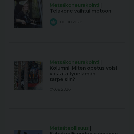
Metsäkoneurakointi
|
Telakone vaihtui motoon
08.08.2026
Metsäkoneurakointi
|
Kolumni: Miten opetus voisi
vastata työelämän
tarpeisiin?
07.08.2026
Metsäteollisuus
|
Sahateollisuuden suhdanne