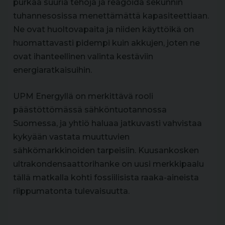
purkaa suuria tehoja ja reagoida sekunnin
tuhannesosissa menettämättä kapasiteettiaan.
Ne ovat huoltovapaita ja niiden käyttöikä on
huomattavasti pidempi kuin akkujen, joten ne
ovat ihanteellinen valinta kestäviin
energiaratkaisuihin.
UPM Energyllä on merkittävä rooli
päästöttömässä sähköntuotannossa
Suomessa, ja yhtiö haluaa jatkuvasti vahvistaa
kykyään vastata muuttuvien
sähkömarkkinoiden tarpeisiin. Kuusankosken
ultrakondensaattorihanke on uusi merkkipaalu
tällä matkalla kohti fossiilisista raaka-aineista
riippumatonta tulevaisuutta.