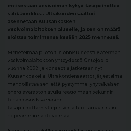
entisestään vesivoiman kykyä tasapainottaa
sähköverkkoa. Ultrakondensaattori
asennetaan Kuusankosken
vesivoimalaitoksen alueelle, ja sen on määrä
aloittaa toimintansa kesään 2025 mennessä.
Menetelmää pilotoitiin onnistuneesti Katerman
vesivoimalaitoksen yhteydessä Ontojoella
vuonna 2022, ja konseptia jatketaan nyt
Kuusankoskella. Ultrakondensaattorijärjestelmä
mahdollistaa sen, että pystymme lyhytaikaisen
energiavaraston avulla reagoimaan sekunnin
tuhannesosissa verkon
tasapainottamistarpeisiin ja tuottamaan näin
nopeammin säätövoimaa.
Nopean reagointikyvyn merkitys on kasvanut