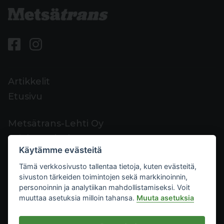
Artikkelit
Etusivu
Metsätrans-Lehti Oy
Asiakaspalvelu
Käytämme evästeitä
Yhteystiedot
Tämä verkkosivusto tallentaa tietoja, kuten evästeitä,
Palaute
sivuston tärkeiden toimintojen sekä markkinoinnin,
Mediakortti
personoinnin ja analytiikan mahdollistamiseksi. Voit
muuttaa asetuksia milloin tahansa.
Muuta asetuksia