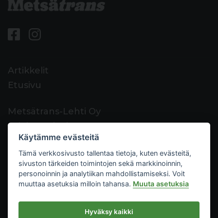
Artikkelit
Etusivu
Metsätrans-Lehti Oy
Asiakaspalvelu
Käytämme evästeitä
Yhteystiedot
Tämä verkkosivusto tallentaa tietoja, kuten evästeitä,
Palaute
sivuston tärkeiden toimintojen sekä markkinoinnin,
Mediakortti
personoinnin ja analytiikan mahdollistamiseksi. Voit
muuttaa asetuksia milloin tahansa.
Muuta asetuksia
Metsätrans-Lehti Oy
Hyväksy kaikki
Tietosuoja