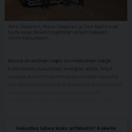
Arto Väisänen, Marjo Väisänen ja Joni Närhi ovat
tyytyväisiä Biokiitologistiikan ensimmäiseen
toimintavuoteen.
Neova eli entinen Vapo on melkoinen tekijä
kotimaisen uusiutuvan energian alalla. Yritys
tuottaa ja toimittaa mittavan määrän turvetta
niin eläintuotantoon kuin kaukolämpölaitoksille.
Toimitusketjun haasteet johtivat isoon
muutoksen Neovan logistiikkaketjussa Savon
alueella.
Haluatko lukea koko artikkelin? Kokeile