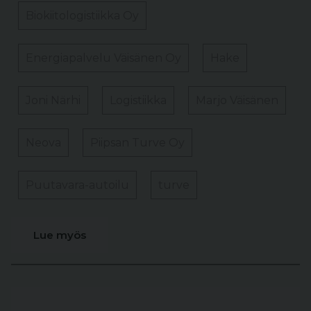
Biokiitologistiikka Oy
Energiapalvelu Väisänen Oy
Hake
Joni Närhi
Logistiikka
Marjo Väisänen
Neova
Piipsan Turve Oy
Puutavara-autoilu
turve
Lue myös