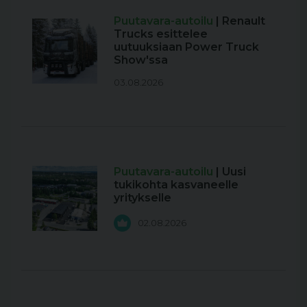
Puutavara-autoilu
| Renault
Trucks esittelee
uutuuksiaan Power Truck
Show'ssa
03.08.2026
Puutavara-autoilu
| Uusi
tukikohta kasvaneelle
yritykselle
02.08.2026