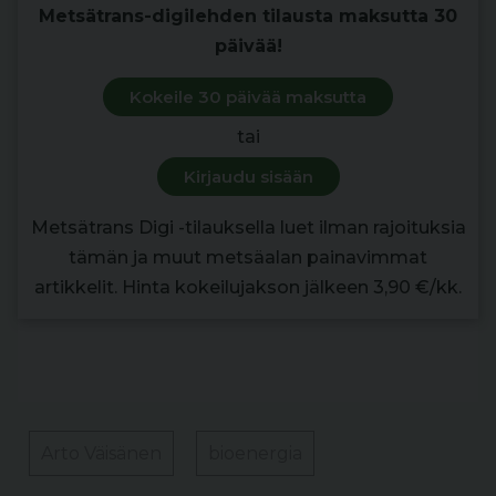
Metsätrans-digilehden tilausta maksutta 30
päivää!
Kokeile 30 päivää maksutta
tai
Kirjaudu sisään
Metsätrans Digi -tilauksella luet ilman rajoituksia
tämän ja muut metsäalan painavimmat
artikkelit. Hinta kokeilujakson jälkeen 3,90 €/kk.
Arto Väisänen
bioenergia