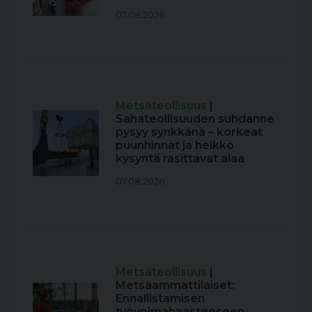
07.08.2026
Metsäteollisuus
|
Sahateollisuuden suhdanne
pysyy synkkänä – korkeat
puunhinnat ja heikko
kysyntä rasittavat alaa
07.08.2026
Metsäteollisuus
|
Metsäammattilaiset:
Ennallistamisen
työvoimahaasteeseen