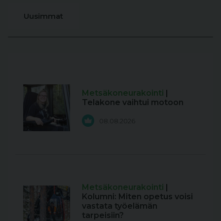
Uusimmat
Metsäkoneurakointi
|
Telakone vaihtui motoon
08.08.2026
Metsäkoneurakointi
|
Kolumni: Miten opetus voisi
vastata työelämän
tarpeisiin?