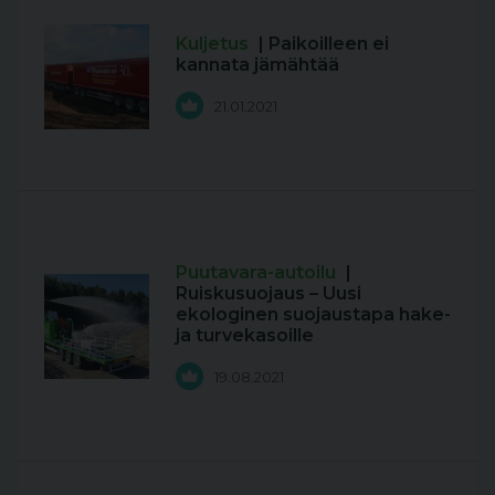
Kuljetus
| Paikoilleen ei
kannata jämähtää
21.01.2021
Puutavara-autoilu
|
Ruiskusuojaus – Uusi
ekologinen suojaustapa hake-
ja turvekasoille
19.08.2021