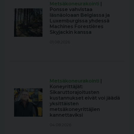
Metsäkoneurakointi
|
Ponsse vahvistaa
läsnäoloaan Belgiassa ja
Luxemburgissa yhdessä
Machines Forestières
Skyjackin kanssa
01.08.2026
Metsäkoneurakointi
|
Koneyrittäjät:
Sikaruttorajoitusten
kustannukset eivät voi jäädä
yksittäisten
metsäkoneyrittäjien
kannettaviksi
04.08.2026