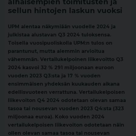
alhaisempien toimitusten ja
sellun hintojen laskun vuoksi
UPM alentaa näkymiään vuodelle 2024 ja
julkistaa alustavan Q3 2024 tuloksensa.
Toisella vuosipuoliskolla UPM:n tulos on
parantunut, mutta aiemmin arvioitua
vähemmän. Vertailukelpoinen liikevoitto Q3
2024 kasvoi 32 % 291 miljoonaan euroon
vuoden 2023 Q3:sta ja 17 % vuoden
ensimmäisen yhdeksän kuukauden aikana
edellisvuoteen verrattuna. Vertailukelpoisen
liikevoiton Q4 2024 odotetaan olevan samaa
tasoa tai nousevan vuoden 2023 Q4:sta (323
miljoonaa euroa). Koko vuoden 2024
vertailukelpoisen liikevoiton odotetaan näin
ollen olevan samaa tasoa tai nousevan