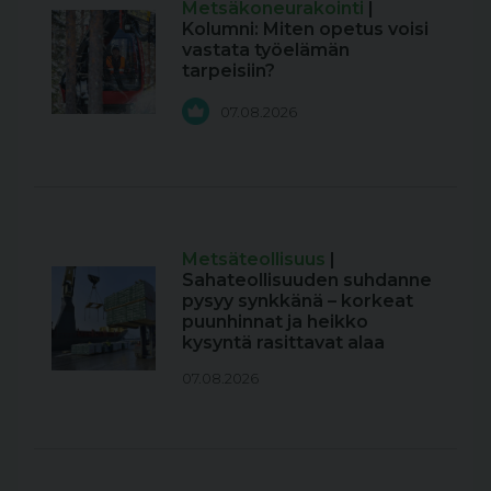
Metsäkoneurakointi
|
Kolumni: Miten opetus voisi
vastata työelämän
tarpeisiin?
07.08.2026
Metsäteollisuus
|
Sahateollisuuden suhdanne
pysyy synkkänä – korkeat
puunhinnat ja heikko
kysyntä rasittavat alaa
07.08.2026