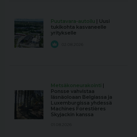
Puutavara-autoilu
| Uusi
tukikohta kasvaneelle
yritykselle
02.08.2026
Metsäkoneurakointi
|
Ponsse vahvistaa
läsnäoloaan Belgiassa ja
Luxemburgissa yhdessä
Machines Forestières
Skyjackin kanssa
01.08.2026