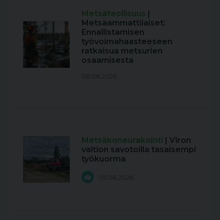
Metsäteollisuus
|
Metsäammattilaiset:
Ennallistamisen
työvoimahaasteeseen
ratkaisua metsurien
osaamisesta
06.08.2026
Metsäkoneurakointi
| Viron
valtion savotoilla tasaisempi
työkuorma
05.08.2026