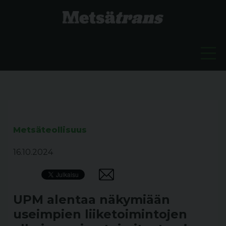
Metsäteollisuus
16.10.2024
UPM alentaa näkymiään
useimpien liiketoimintojen