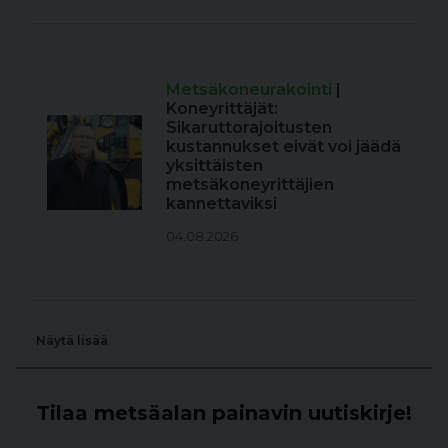
Metsäkoneurakointi
|
Koneyrittäjät:
Sikaruttorajoitusten
kustannukset eivät voi jäädä
yksittäisten
metsäkoneyrittäjien
kannettaviksi
04.08.2026
Näytä lisää
Tilaa metsäalan painavin uutiskirje!