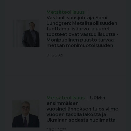
Metsäteollisuus
|
Vastuullisuusjohtaja Sami
Lundgren: Metsäteollisuuden
tuottama lisäarvo ja uudet
tuotteet ovat vastuullisuutta -
Monipuolinen puusto turvaa
metsän monimuotoisuuden
01.12.2021
Metsäteollisuus
| UPM:n
ensimmäisen
vuosineljänneksen tulos viime
vuoden tasolla lakosta ja
Ukrainan sodasta huolimatta
26.04.2022