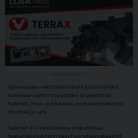
MAINOS PÄÄTTYY
Ajoneuvojen vaihtoehtoisiksi käyttövoimiksi
lasketaan sähkö (täyssähkö ja ladattavat
hybridit), maa- ja biokaasu, korkeaseosetanoli
(flexfuel) ja vety.
Suomen EU-velvoitteena on puolittaa
taakanjakosektorin kasvihuonekaasupäästöt