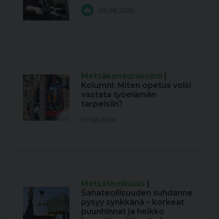
08.08.2026
Metsäkoneurakointi
|
Kolumni: Miten opetus voisi
vastata työelämän
tarpeisiin?
07.08.2026
Metsäteollisuus
|
Sahateollisuuden suhdanne
pysyy synkkänä – korkeat
puunhinnat ja heikko