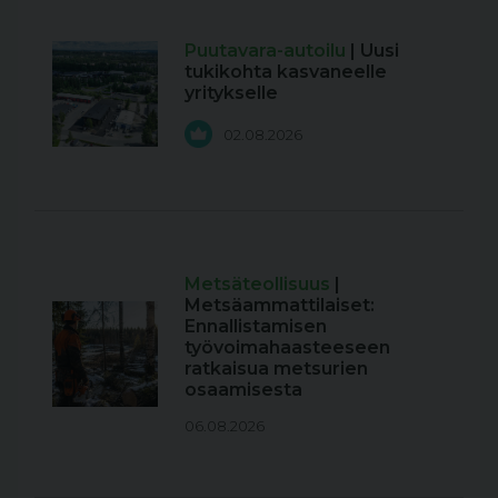
Puutavara-autoilu
| Uusi
tukikohta kasvaneelle
yritykselle
02.08.2026
Metsäteollisuus
|
Metsäammattilaiset:
Ennallistamisen
työvoimahaasteeseen
ratkaisua metsurien
osaamisesta
06.08.2026