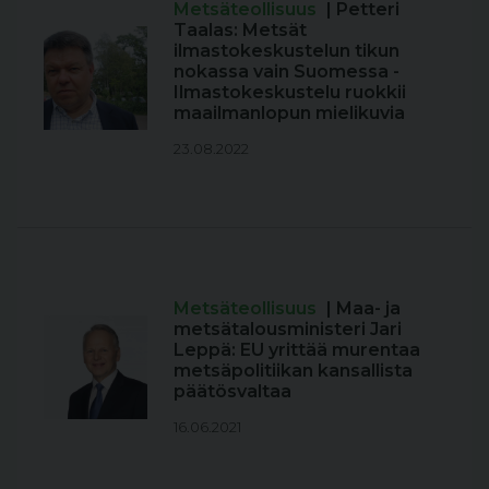
Metsäteollisuus
| Petteri
Taalas: Metsät
ilmastokeskustelun tikun
nokassa vain Suomessa -
Ilmastokeskustelu ruokkii
maailmanlopun mielikuvia
23.08.2022
Metsäteollisuus
| Maa- ja
metsätalousministeri Jari
Leppä: EU yrittää murentaa
metsäpolitiikan kansallista
päätösvaltaa
16.06.2021