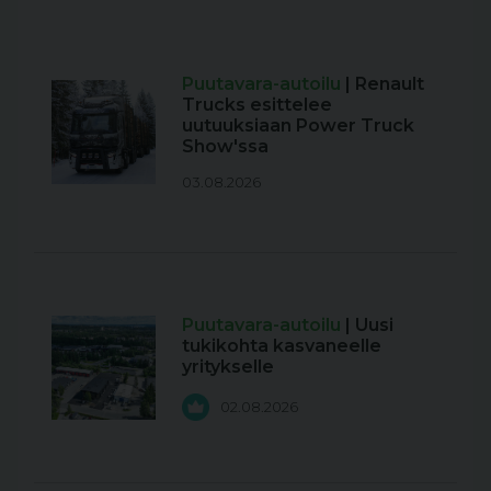
Puutavara-autoilu
| Renault
Trucks esittelee
uutuuksiaan Power Truck
Show'ssa
03.08.2026
Puutavara-autoilu
| Uusi
tukikohta kasvaneelle
yritykselle
02.08.2026