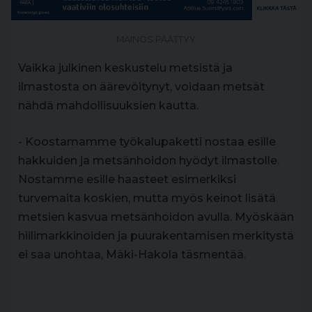
MAINOS PÄÄTTYY
Vaikka julkinen keskustelu metsistä ja
ilmastosta on äärevöitynyt, voidaan metsät
nähdä mahdollisuuksien kautta.
- Koostamamme työkalupaketti nostaa esille
hakkuiden ja metsänhoidon hyödyt ilmastolle.
Nostamme esille haasteet esimerkiksi
turvemaita koskien, mutta myös keinot lisätä
metsien kasvua metsänhoidon avulla. Myöskään
hiilimarkkinoiden ja puurakentamisen merkitystä
ei saa unohtaa, Mäki-Hakola täsmentää.