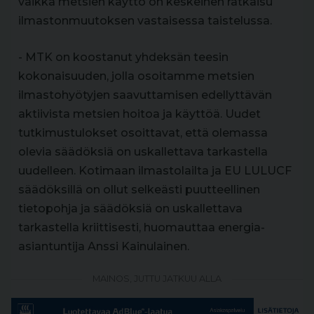
vaikka metsien käyttö on keskeinen ratkaisu
ilmastonmuutoksen vastaisessa taistelussa.
- MTK on koostanut yhdeksän teesin
kokonaisuuden, jolla osoitamme metsien
ilmastohyötyjen saavuttamisen edellyttävän
aktiivista metsien hoitoa ja käyttöä. Uudet
tutkimustulokset osoittavat, että olemassa
olevia säädöksiä on uskallettava tarkastella
uudelleen. Kotimaan ilmastolailta ja EU LULUCF
säädöksillä on ollut selkeästi puutteellinen
tietopohja ja säädöksiä on uskallettava
tarkastella kriittisesti, huomauttaa energia-
asiantuntija Anssi Kainulainen.
MAINOS, JUTTU JATKUU ALLA