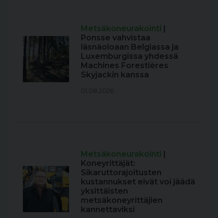
Metsäkoneurakointi
|
Ponsse vahvistaa
läsnäoloaan Belgiassa ja
Luxemburgissa yhdessä
Machines Forestières
Skyjackin kanssa
01.08.2026
Metsäkoneurakointi
|
Koneyrittäjät:
Sikaruttorajoitusten
kustannukset eivät voi jäädä
yksittäisten
metsäkoneyrittäjien
kannettaviksi