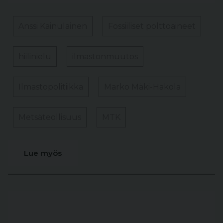
Anssi Kainulainen
Fossiiliset polttoaineet
hiilinielu
ilmastonmuutos
Ilmastopolitiikka
Marko Mäki-Hakola
Metsäteollisuus
MTK
Lue myös