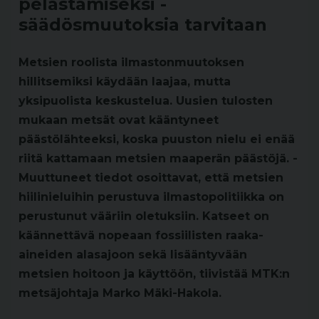
pelastamiseksi -
säädösmuutoksia tarvitaan
Metsien roolista ilmastonmuutoksen
hillitsemiksi käydään laajaa, mutta
yksipuolista keskustelua. Uusien tulosten
mukaan metsät ovat kääntyneet
päästölähteeksi, koska puuston nielu ei enää
riitä kattamaan metsien maaperän päästöjä. -
Muuttuneet tiedot osoittavat, että metsien
hiilinieluihin perustuva ilmastopolitiikka on
perustunut vääriin oletuksiin. Katseet on
käännettävä nopeaan fossiilisten raaka-
aineiden alasajoon sekä lisääntyvään
metsien hoitoon ja käyttöön, tiivistää MTK:n
metsäjohtaja Marko Mäki-Hakola.