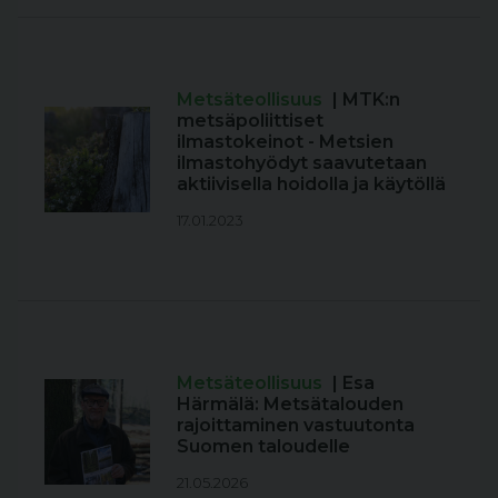
Metsäteollisuus
| MTK:n
metsäpoliittiset
ilmastokeinot - Metsien
ilmastohyödyt saavutetaan
aktiivisella hoidolla ja käytöllä
17.01.2023
Metsäteollisuus
| Esa
Härmälä: Metsätalouden
rajoittaminen vastuutonta
Suomen taloudelle
21.05.2026