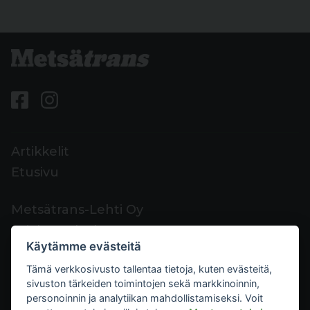
Artikkelit
Etusivu
Metsätrans-Lehti Oy
Asiakaspalvelu
Käytämme evästeitä
Yhteystiedot
Tämä verkkosivusto tallentaa tietoja, kuten evästeitä,
Palaute
sivuston tärkeiden toimintojen sekä markkinoinnin,
Mediakortti
personoinnin ja analytiikan mahdollistamiseksi. Voit