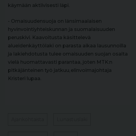
käymään aktiivisesti läpi.
- Omaisuudensuoja on länsimaalaisen
hyvinvointiyhteiskunnan ja suomalaisuuden
peruskivi. Kaavoitusta käsittelevä
alueidenkäyttölaki on parasta aikaa lausunnoilla
ja lakiehdotusta tulee omaisuuden suojan osalta
vielä huomattavasti parantaa, joten MTK:n
pitkäjänteinen työ jatkuu, elinvoimajohtaja
Kristeri lupaa.
Ajankohtaista
Lunastuslaki