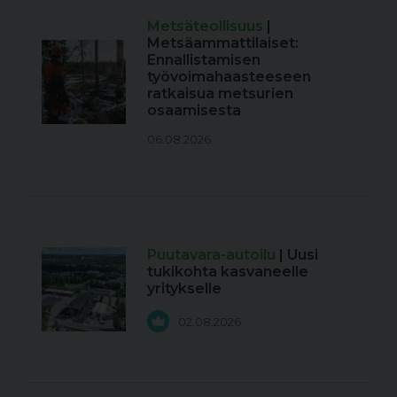
Metsäteollisuus
|
Metsäammattilaiset:
Ennallistamisen
työvoimahaasteeseen
ratkaisua metsurien
osaamisesta
06.08.2026
Puutavara-autoilu
| Uusi
tukikohta kasvaneelle
yritykselle
02.08.2026