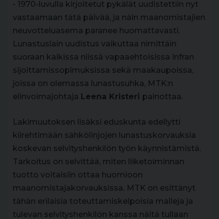
- 1970-luvulla kirjoitetut pykälät uudistettiin nyt
vastaamaan tätä päivää, ja näin maanomistajien
neuvotteluasema paranee huomattavasti.
Lunastuslain uudistus vaikuttaa nimittäin
suoraan kaikissa niissä vapaaehtoisissa infran
sijoittamissopimuksissa sekä maakaupoissa,
joissa on olemassa lunastusuhka, MTK:n
elinvoimajohtaja
Leena Kristeri
painottaa.
Lakimuutoksen lisäksi eduskunta edellytti
kiirehtimään sähkölinjojen lunastuskorvauksia
koskevan selvityshenkilön työn käynnistämistä.
Tarkoitus on selvittää, miten liiketoiminnan
tuotto voitaisiin ottaa huomioon
maanomistajakorvauksissa. MTK on esittänyt
tähän erilaisia toteuttamiskelpoisia malleja ja
tulevan selvityshenkilön kanssa näitä tullaan