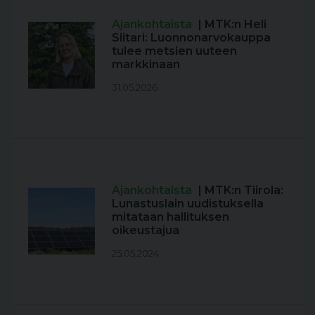
Ajankohtaista
| MTK:n Heli
Siitari: Luonnonarvokauppa
tulee metsien uuteen
markkinaan
31.05.2026
Ajankohtaista
| MTK:n Tiirola:
Lunastuslain uudistuksella
mitataan hallituksen
oikeustajua
25.05.2024