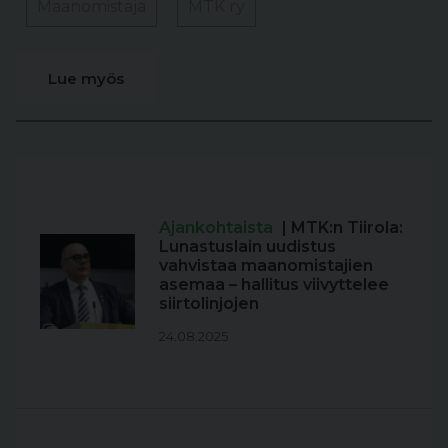
Maanomistaja
MTK ry
Lue myös
Ajankohtaista
| MTK:n Tiirola:
Lunastuslain uudistus
vahvistaa maanomistajien
asemaa – hallitus viivyttelee
siirtolinjojen
24.08.2025