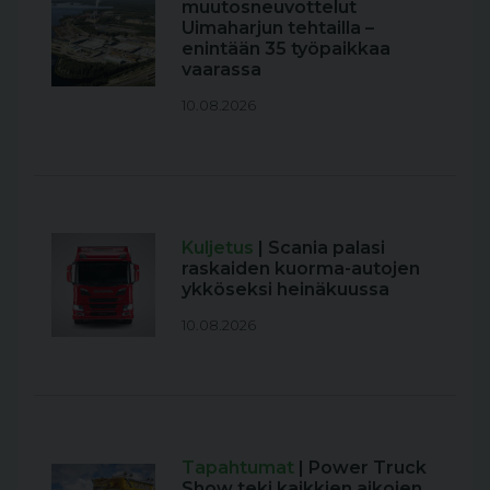
muutosneuvottelut
Uimaharjun tehtailla –
enintään 35 työpaikkaa
vaarassa
10.08.2026
Kuljetus
| Scania palasi
raskaiden kuorma-autojen
ykköseksi heinäkuussa
10.08.2026
Tapahtumat
| Power Truck
Show teki kaikkien aikojen