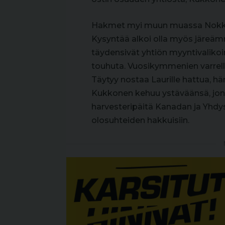
Hakmet myi muun muassa Nokka-n
Kysyntää alkoi olla myös järeäm
täydensivät yhtiön myyntivalikoi
touhuta. Vuosikymmenien varrella 
Täytyy nostaa Laurille hattua, hä
Kukkonen kehuu ystäväänsä, jon
harvesteripäitä Kanadan ja Yhdys
olosuhteiden hakkuisiin.