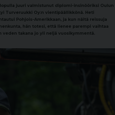
lopulla juuri valmistunut diplomi-insinööriksi Oulun
tyi Turveruukki Oy:n vientipäällikkönä. Heti
autui Pohjois-Amerikkaan, ja kun näitä reissuja
enkunta, hän totesi, että lienee parempi vaihtaa
on veden takana jo yli neljä vuosikymmentä.