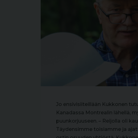
Jo ensivisiiteillään Kukkonen tu
Kanadassa Montrealin lähellä, m
puunkorjuuseen. – Reijolla oli kau
Täydensimme toisiamme ja ajatt
ostin osuuden yhtiöstä, Kukkone