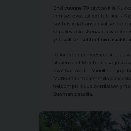
Ensi vuonna 70 täyttävällä Kukkos
ihmiset ovat tulleet tutuiksi. – 
suhteisiin ja kansainväliset kont
kilpailevat keskenään, eivät ihmi
ystävälliset suhteet niin asiakkai
Kukkosten perheeseen kuuluu vaim
alkaen ollut Montrealissa, josta 
ovat kattavat. – Minulle on jo p
Matkustan molemmilla passeilla 
helpompi liikkua brittiläisen yht
Suomen passilla.