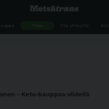
Kauppa
Tilaa
Ota yhteyttä
Kir
nen – Keto-kauppaa viidellä