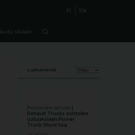
FI
EN
jaudu sisään
Luetuimmat
Puutavara-autoilu
|
Renault Trucks esittelee
uutuuksiaan Power
Truck Show'ssa
03.08.2026