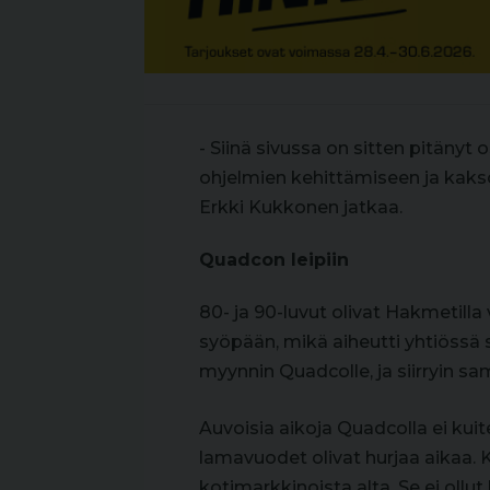
- Siinä sivussa on sitten pitänyt 
ohjelmien kehittämiseen ja kakso
Erkki Kukkonen jatkaa.
Quadcon leipiin
80- ja 90-luvut olivat Hakmetilla
syöpään, mikä aiheutti yhtiössä 
myynnin Quadcolle, ja siirryin sam
Auvoisia aikoja Quadcolla ei ku
lamavuodet olivat hurjaa aikaa. 
kotimarkkinoista alta. Se ei ollut