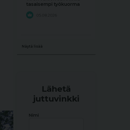
tasaisempi työkuorma
05.08.2026
Näytä lisää
Lähetä
juttuvinkki
Nimi