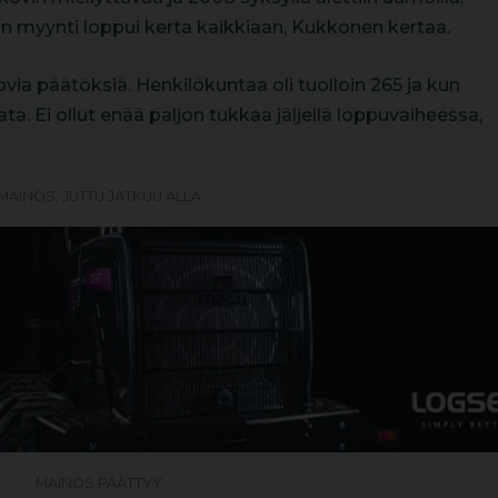
un myynti loppui kerta kaikkiaan, Kukkonen kertaa.
ia päätöksiä. Henkilökuntaa oli tuolloin 265 ja kun
ä sata. Ei ollut enää paljon tukkaa jäljellä loppuvaiheessa,
MAINOS, JUTTU JATKUU ALLA
MAINOS PÄÄTTYY