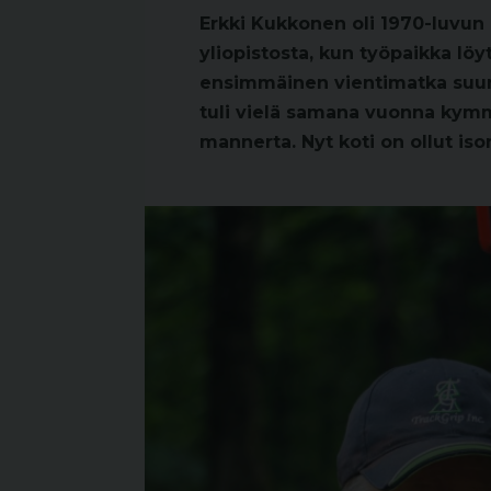
Erkki Kukkonen oli 1970-luvun 
yliopistosta, kun työpaikka löy
ensimmäinen vientimatka suunt
tuli vielä samana vuonna kymm
mannerta. Nyt koti on ollut is