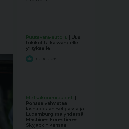
Puutavara-autoilu
| Uusi
tukikohta kasvaneelle
yritykselle
02.08.2026
Metsäkoneurakointi
|
Ponsse vahvistaa
läsnäoloaan Belgiassa ja
Luxemburgissa yhdessä
Machines Forestières
Skyjackin kanssa