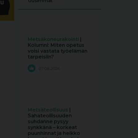
Uusimmat
Metsäkoneurakointi
|
Kolumni: Miten opetus
voisi vastata työelämän
tarpeisiin?
07.08.2026
Metsäteollisuus
|
Sahateollisuuden
suhdanne pysyy
synkkänä – korkeat
puunhinnat ja heikko