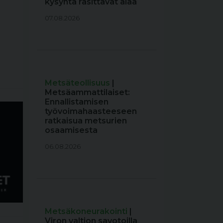
kysyntä rasittavat alaa
07.08.2026
Metsäteollisuus
|
Metsäammattilaiset:
Ennallistamisen
työvoimahaasteeseen
ratkaisua metsurien
osaamisesta
06.08.2026
Metsäkoneurakointi
|
Viron valtion savotoilla