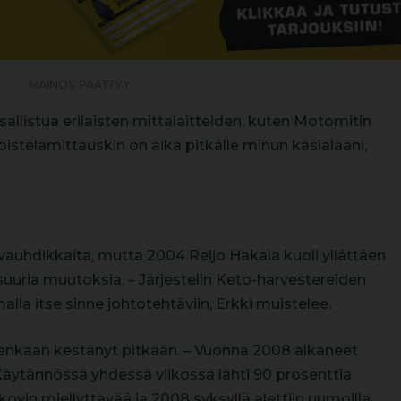
MAINOS PÄÄTTYY
osallistua erilaisten mittalaitteiden, kuten Motomitin
istelamittauskin on aika pitkälle minun käsialaani,
 vauhdikkaita, mutta 2004 Reijo Hakala kuoli yllättäen
suuria muutoksia. – Järjestelin Keto-harvestereiden
alla itse sinne johtotehtäviin, Erkki muistelee.
itenkaan kestänyt pitkään. – Vuonna 2008 alkaneet
Käytännössä yhdessä viikossa lähti 90 prosenttia
 kovin miellyttävää ja 2008 syksyllä alettiin uumoilla,