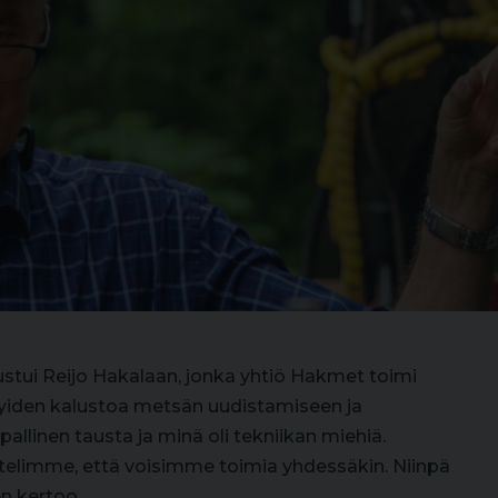
tustui Reijo Hakalaan, jonka yhtiö Hakmet toimi
yiden kalustoa metsän uudistamiseen ja
pallinen tausta ja minä oli tekniikan miehiä.
elimme, että voisimme toimia yhdessäkin. Niinpä
n kertoo.