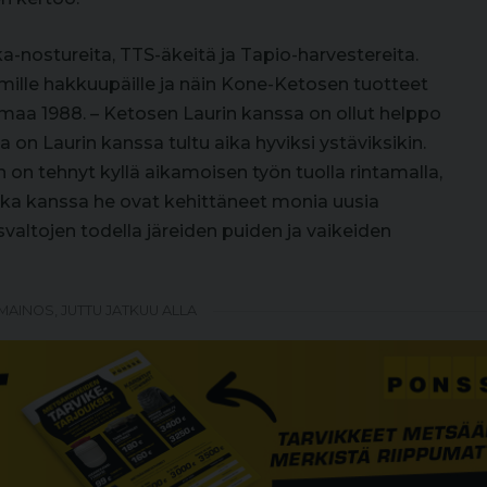
ostureita, TTS-äkeitä ja Tapio-harvestereita.
mille hakkuupäille ja näin Kone-Ketosen tuotteet
maa 1988. – Ketosen Laurin kanssa on ollut helppo
on Laurin kanssa tultu aika hyviksi ystäviksikin.
n on tehnyt kyllä aikamoisen työn tuolla rintamalla,
ka kanssa he ovat kehittäneet monia uusia
valtojen todella järeiden puiden ja vaikeiden
MAINOS, JUTTU JATKUU ALLA