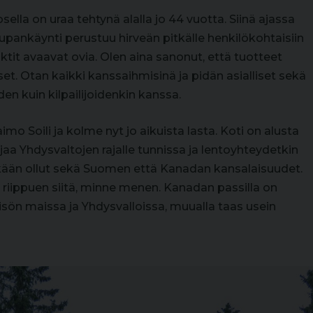
ella on uraa tehtynä alalla jo 44 vuotta. Siinä ajassa
Kaupankäynti perustuu hirveän pitkälle henkilökohtaisiin
aktit avaavat ovia. Olen aina sanonut, että tuotteet
set. Otan kaikki kanssaihmisinä ja pidän asialliset sekä
den kuin kilpailijoidenkin kanssa.
o Soili ja kolme nyt jo aikuista lasta. Koti on alusta
ajaa Yhdysvaltojen rajalle tunnissa ja lentoyhteydetkin
itkään ollut sekä Suomen että Kanadan kansalaisuudet.
riippuen siitä, minne menen. Kanadan passilla on
eisön maissa ja Yhdysvalloissa, muualla taas usein