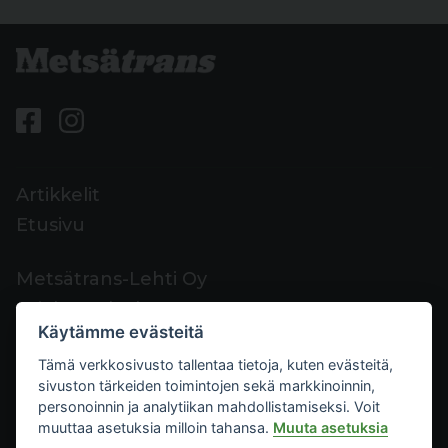
Artikkelit
Etusivu
Metsätrans-Lehti Oy
Asiakaspalvelu
Käytämme evästeitä
Yhteystiedot
Tämä verkkosivusto tallentaa tietoja, kuten evästeitä,
Palaute
sivuston tärkeiden toimintojen sekä markkinoinnin,
Mediakortti
personoinnin ja analytiikan mahdollistamiseksi. Voit
muuttaa asetuksia milloin tahansa.
Muuta asetuksia