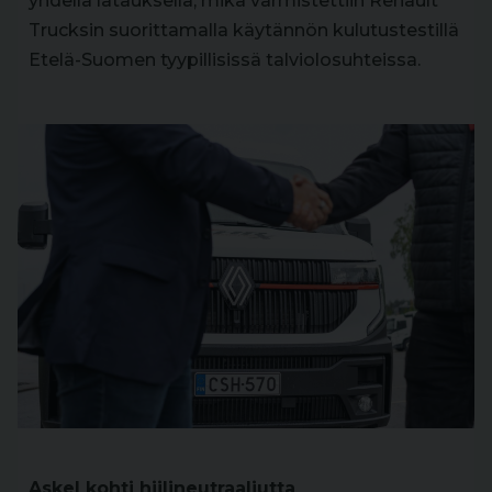
yhdellä latauksella, mikä varmistettiin Renault
Trucksin suorittamalla käytännön kulutustestillä
Etelä-Suomen tyypillisissä talviolosuhteissa.
Askel kohti hiilineutraaliutta