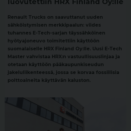
luovutettiin HRX Finland Oy:lle
Renault Trucks on saavuttanut uuden
sähköistymisen merkkipaalun: viides
tuhannes E-Tech-sarjan täyssähköinen
hyötyajoneuvo toimitettiin käyttöön
suomalaiselle HRX Finland Oy:lle. Uusi E-Tech
Master vahvistaa HRX:n vastuullisuuslinjaa ja
otetaan käyttöön pääkaupunkiseudun
jakeluliikenteessä, jossa se korvaa fossiilisia
polttoaineita käyttävän kaluston.