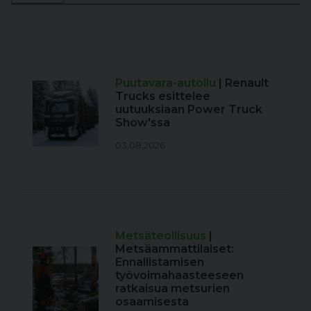
Puutavara-autoilu
| Renault
Trucks esittelee
uutuuksiaan Power Truck
Show'ssa
03.08.2026
Metsäteollisuus
|
Metsäammattilaiset:
Ennallistamisen
työvoimahaasteeseen
ratkaisua metsurien
osaamisesta