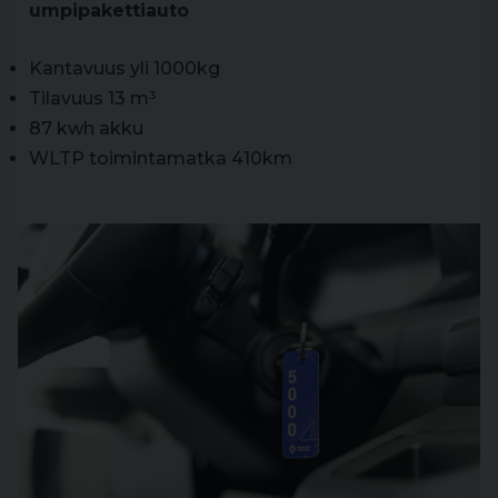
umpipakettiauto
Kantavuus yli 1000kg
Tilavuus 13 m³
87 kwh akku
WLTP toimintamatka 410km