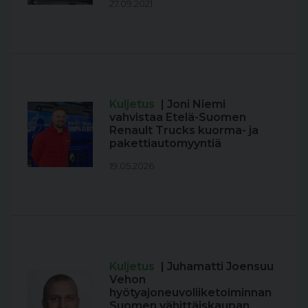
27.09.2021
Kuljetus
| Joni Niemi
vahvistaa Etelä-Suomen
Renault Trucks kuorma- ja
pakettiautomyyntiä
19.05.2026
Kuljetus
| Juhamatti Joensuu
Vehon
hyötyajoneuvoliiketoiminnan
Suomen vähittäiskaupan