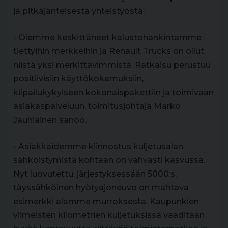
ja pitkäjänteisestä yhteistyöstä:
- Olemme keskittäneet kalustohankintamme
tiettyihin merkkeihin ja Renault Trucks on ollut
niistä yksi merkittävimmistä. Ratkaisu perustuu
positiivisiin käyttökokemuksiin,
kilpailukykyiseen kokonaispakettiin ja toimivaan
asiakaspalveluun, toimitusjohtaja Marko
Jauhiainen sanoo.
- Asiakkaidemme kiinnostus kuljetusalan
sähköistymistä kohtaan on vahvasti kasvussa.
Nyt luovutettu, järjestyksessään 5000:s,
täyssähköinen hyötyajoneuvo on mahtava
esimerkki alamme murroksesta. Kaupunkien
viimeisten kilometrien kuljetuksissa vaaditaan