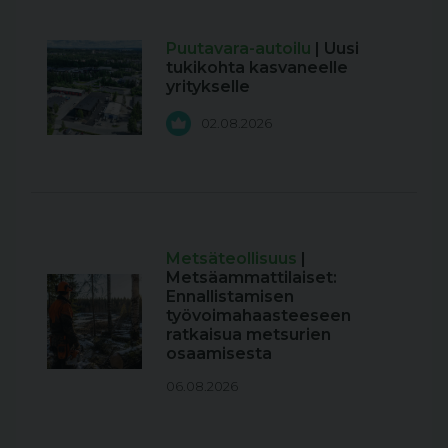
Puutavara-autoilu
| Uusi
tukikohta kasvaneelle
yritykselle
02.08.2026
Metsäteollisuus
|
Metsäammattilaiset:
Ennallistamisen
työvoimahaasteeseen
ratkaisua metsurien
osaamisesta
06.08.2026