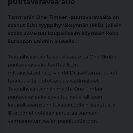
puutavaravaa’alle
Tamtronin One Timber -puutavaravaaka on
saanut EU:n tyyppihyväksynnän (MID), jolloin
vaaka soveltuu kaupalliseen käyttöön koko
Euroopan unionin alueella.
Tyyppihyväksyntä vahvistaa, että One Timber -
puutavaravaaka täyttää EU:n
mittauslaitedirektiivin (MID) asettamat tiukat
tarkkuus- ja luotettavuusvaatimukset.
Tyyppihyväksynnän myötä One Timber -
puutavaravaaka soveltuu nyt viralliseen
kaupalliseen punnitukseen, jolloin laskutus ja
liiketoimet voidaan perustaa suoraan
varmennetun vaa’an punnitustietoon.