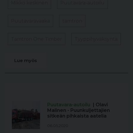
Mikko keskinen
Puutavara-autoilu
Puutavaravaaka
tamtron
Tamtron One Timber
Tyyppihyväksyntä
Lue myös
Puutavara-autoilu
| Olavi
Malinen - Puunkuljettajien
sitkeän pihkaista aatelia
06.05.2020