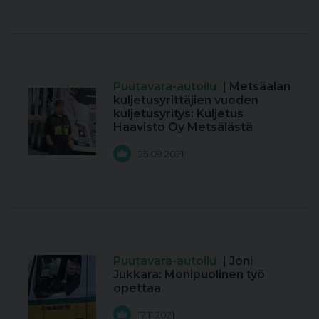
Puutavara-autoilu
| Metsäalan
kuljetusyrittäjien vuoden
kuljetusyritys: Kuljetus
Haavisto Oy Metsälästä
25.09.2021
Puutavara-autoilu
| Joni
Jukkara: Monipuolinen työ
opettaa
17.11.2021