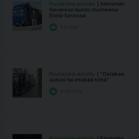
Puutavara-autoilu
| Alemman
tieverkon kunto murheena
Etelä-Savossa
11.10.2024
Puutavara-autoilu
| ”Ostakaa
autoni tai etsikää töitä”
07.06.2026
Puutavara-autoilu
| Papinaho