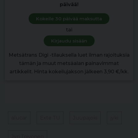
päivää!
Kokeile 30 päivää maksutta
tai
Kirjaudu sisään
Metsätrans Digi -tilauksella luet ilman rajoituksia
tämän ja muut metsäalan painavimmat
artikkelit. Hinta kokeilujakson jälkeen 3,90 €/kk.
alucar
Exte TU
Juupajoki
jyki
Jyri Toivonen