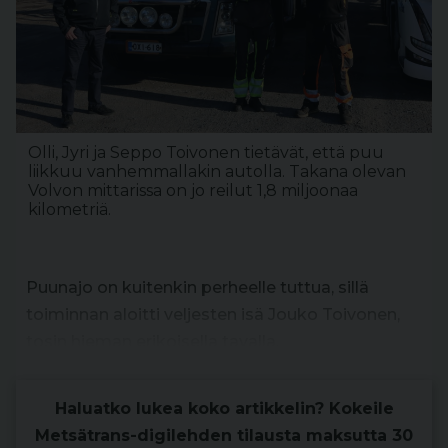
Olli, Jyri ja Seppo Toivonen tietävät, että puu
liikkuu vanhemmallakin autolla. Takana olevan
Volvon mittarissa on jo reilut 1,8 miljoonaa
kilometriä.
Puunajo on kuitenkin perheelle tuttua, sillä
toiminnan aloitti veljesten isä Jouko Toivonen,
tosin hieman erikoisella tavalla.
Haluatko lukea koko artikkelin? Kokeile
Metsätrans-digilehden tilausta maksutta 30