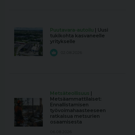
Puutavara-autoilu
| Uusi
tukikohta kasvaneelle
yritykselle
02.08.2026
Metsäteollisuus
|
Metsäammattilaiset:
Ennallistamisen
työvoimahaasteeseen
ratkaisua metsurien
osaamisesta
06.08.2026