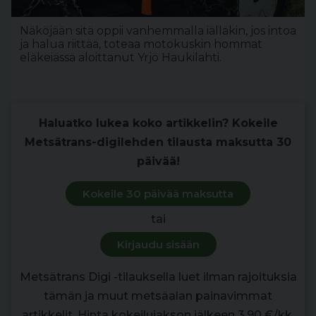
Näköjään sitä oppii vanhemmalla iälläkin, jos intoa
ja halua riittää, toteaa motokuskin hommat
eläkeiässä aloittanut Yrjö Haukilahti.
Haluatko lukea koko artikkelin? Kokeile
Metsätrans-digilehden tilausta maksutta 30
päivää!
Kokeile 30 päivää maksutta
tai
Kirjaudu sisään
Metsätrans Digi -tilauksella luet ilman rajoituksia
tämän ja muut metsäalan painavimmat
artikkelit. Hinta kokeilujakson jälkeen 3,90 €/kk.