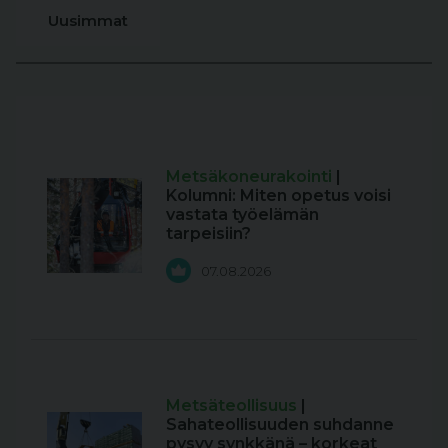
Uusimmat
Metsäkoneurakointi
|
Kolumni: Miten opetus voisi
vastata työelämän
tarpeisiin?
07.08.2026
Metsäteollisuus
|
Sahateollisuuden suhdanne
pysyy synkkänä – korkeat