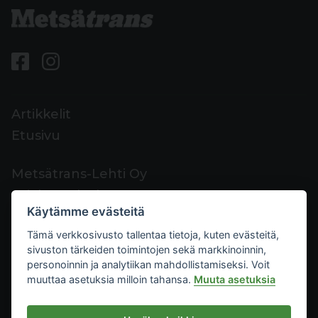
Artikkelit
Etusivu
Metsätrans-Lehti Oy
Asiakaspalvelu
Käytämme evästeitä
Yhteystiedot
Tämä verkkosivusto tallentaa tietoja, kuten evästeitä,
Palaute
sivuston tärkeiden toimintojen sekä markkinoinnin,
Mediakortti
personoinnin ja analytiikan mahdollistamiseksi. Voit
muuttaa asetuksia milloin tahansa.
Muuta asetuksia