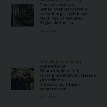
Metsäkoneurakointi
|
Ponsse vahvistaa
läsnäoloaan Belgiassa ja
Luxemburgissa yhdessä
Machines Forestières
Skyjackin kanssa
01.08.2026
Metsäkoneurakointi
|
Koneyrittäjät:
Sikaruttorajoitusten
kustannukset eivät voi jäädä
yksittäisten
metsäkoneyrittäjien
kannettaviksi
04.08.2026