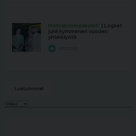
Metsäkoneurakointi
| Logset
juhli kymmenen vuoden
yhteistyötä
07.11.2002
Luetuimmat