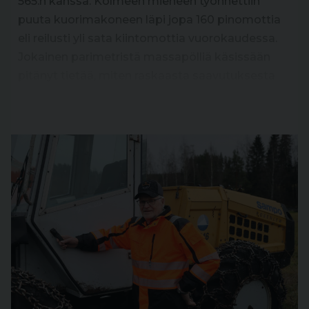
565:n kanssa. Kolmeen mieheen työnnettiin
puuta kuorimakoneen läpi jopa 160 pinomottia
eli reilusti yli sata kiintomottia vuorokaudessa.
Jokainen parimetristä massapölliä käsissään
pitänyt tietää, miten raskaasta saavutuksesta
tässä on kyse.