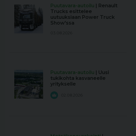
Puutavara-autoilu
| Renault
Trucks esittelee
uutuuksiaan Power Truck
Show'ssa
03.08.2026
Puutavara-autoilu
| Uusi
tukikohta kasvaneelle
yritykselle
02.08.2026