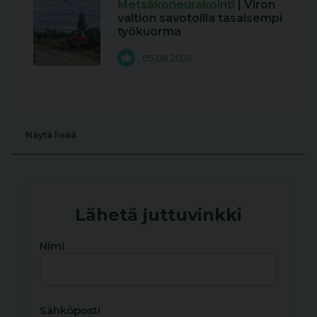
Metsäkoneurakointi
| Viron
valtion savotoilla tasaisempi
työkuorma
05.08.2026
Näytä lisää
Lähetä juttuvinkki
Nimi
Sähköposti