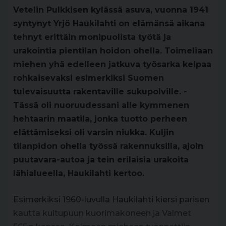
Vetelin Pulkkisen kylässä asuva, vuonna 1941
syntynyt Yrjö Haukilahti on elämänsä aikana
tehnyt erittäin monipuolista työtä ja
urakointia pientilan hoidon ohella. Toimeliaan
miehen yhä edelleen jatkuva työsarka kelpaa
rohkaisevaksi esimerkiksi Suomen
tulevaisuutta rakentaville sukupolville. -
Tässä oli nuoruudessani alle kymmenen
hehtaarin maatila, jonka tuotto perheen
elättämiseksi oli varsin niukka. Kuljin
tilanpidon ohella työssä rakennuksilla, ajoin
puutavara-autoa ja tein erilaisia urakoita
lähialueella, Haukilahti kertoo.
Esimerkiksi 1960-luvulla Haukilahti kiersi parisen
kautta kuitupuun kuorimakoneen ja Valmet