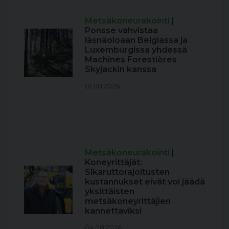
Metsäkoneurakointi
|
Ponsse vahvistaa
läsnäoloaan Belgiassa ja
Luxemburgissa yhdessä
Machines Forestières
Skyjackin kanssa
01.08.2026
Metsäkoneurakointi
|
Koneyrittäjät:
Sikaruttorajoitusten
kustannukset eivät voi jäädä
yksittäisten
metsäkoneyrittäjien
kannettaviksi
04.08.2026