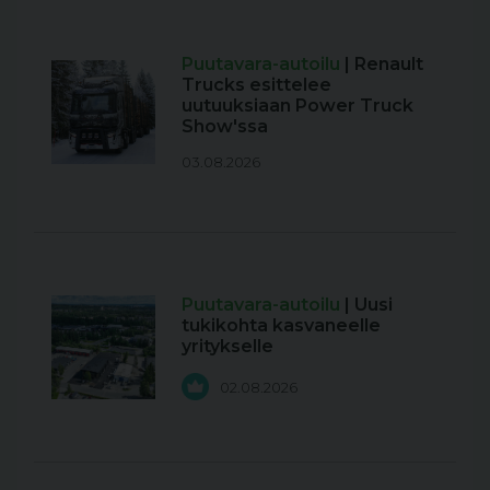
Puutavara-autoilu
| Renault
Trucks esittelee
uutuuksiaan Power Truck
Show'ssa
03.08.2026
Puutavara-autoilu
| Uusi
tukikohta kasvaneelle
yritykselle
02.08.2026