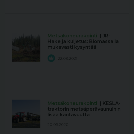
Metsäkoneurakointi
| JR-
Hake ja kuljetus: Biomassalla
mukavasti kysyntää
22.09.2021
Metsäkoneurakointi
| KESLA-
traktorin metsäperävaunuihin
lisää kantavuutta
20.05.2020