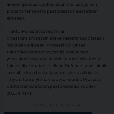
arviointiprosessi jatkuu suunnitellusti, ja sen
pohjalta tehtävistä päätöksistä tiedotetaan
erikseen.
Traktorivarustetuoteryhmän
divestointiprosessin etenemisestä tiedotetaan
niin ikään erikseen. Prosessi voi johtaa
traktorivarustetuoteryhmää koskevaan
yritysjärjestelyyn tai muihin muutoksiin. Kesla
tulee säilyttämään itsellään Defence-sovelluksiin
ja muihin kuin traktoriasenteisiin sovelluksiin
liittyvät tuoteryhmän tuoteoikeudet. Prosessi
odotetaan saatavan päätökseensä vuoden
2026 aikana.
MAINOS, JUTTU JATKUU ALLA