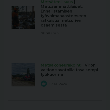
Metsäteollisuus
|
Metsäammattilaiset:
Ennallistamisen
työvoimahaasteeseen
ratkaisua metsurien
osaamisesta
06.08.2026
Metsäkoneurakointi
| Viron
valtion savotoilla tasaisempi
työkuorma
05.08.2026