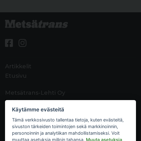
Artikkelit
Etusivu
Metsätrans-Lehti Oy
Asiakaspalvelu
Käytämme evästeitä
Yhteystiedot
Tämä verkkosivusto tallentaa tietoja, kuten evästeitä,
Palaute
sivuston tärkeiden toimintojen sekä markkinoinnin,
Mediakortti
personoinnin ja analytiikan mahdollistamiseksi. Voit
muuttaa asetuksia milloin tahansa.
Muuta asetuksia