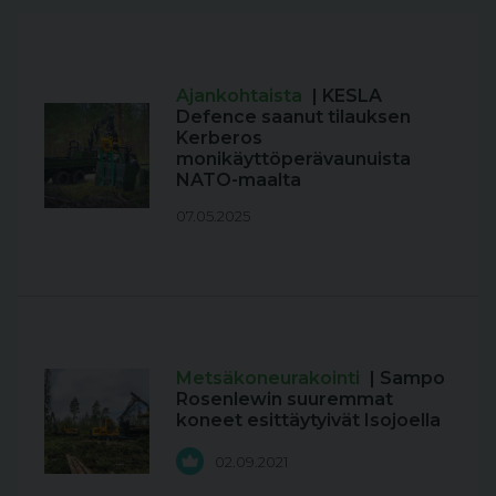
Ajankohtaista
| KESLA
Defence saanut tilauksen
Kerberos
monikäyttöperävaunuista
NATO-maalta
07.05.2025
Metsäkoneurakointi
| Sampo
Rosenlewin suuremmat
koneet esittäytyivät Isojoella
02.09.2021