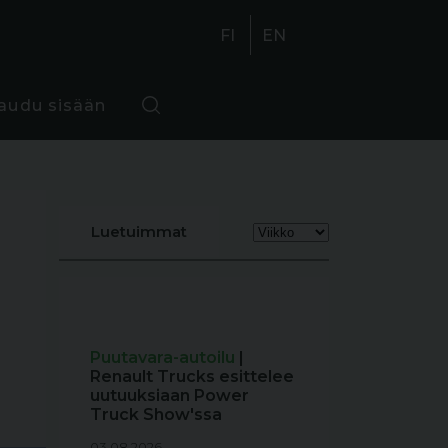
FI
EN
jaudu sisään
Luetuimmat
Puutavara-autoilu
|
Renault Trucks esittelee
uutuuksiaan Power
Truck Show'ssa
03.08.2026