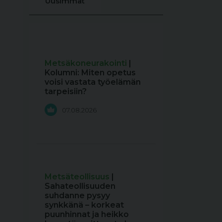
Uusimmat
Metsäkoneurakointi
|
Kolumni: Miten opetus
voisi vastata työelämän
tarpeisiin?
07.08.2026
Metsäteollisuus
|
Sahateollisuuden
suhdanne pysyy
synkkänä – korkeat
puunhinnat ja heikko