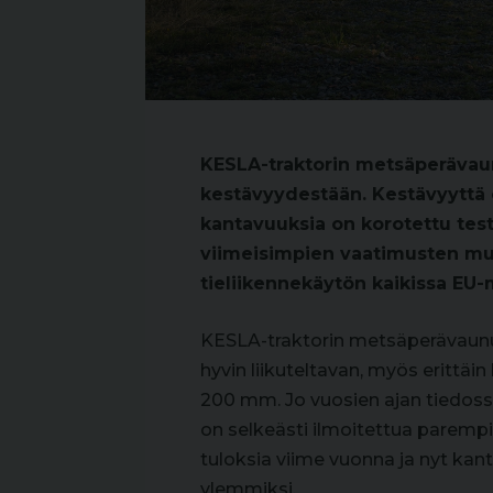
KESLA-traktorin metsäperävau
kestävyydestään. Kestävyyttä o
kantavuuksia on korotettu tes
viimeisimpien vaatimusten mu
tieliikennekäytön kaikissa EU-
KESLA-traktorin metsäperävaunun
hyvin liikuteltavan, myös erittäin
200 mm. Jo vuosien ajan tiedossa
on selkeästi ilmoitettua paremp
tuloksia viime vuonna ja nyt kan
ylemmiksi.