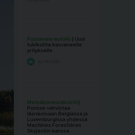
Puutavara-autoilu
| Uusi
tukikohta kasvaneelle
yritykselle
02.08.2026
Metsäkoneurakointi
|
Ponsse vahvistaa
läsnäoloaan Belgiassa ja
Luxemburgissa yhdessä
Machines Forestières
Skyjackin kanssa