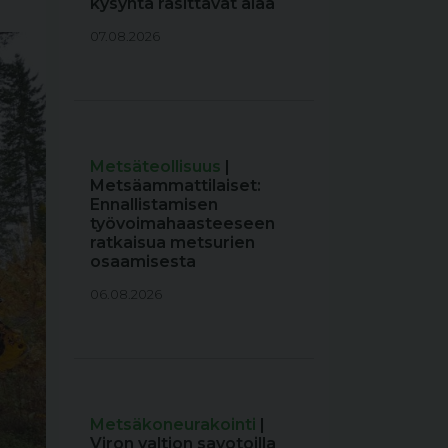
kysyntä rasittavat alaa
07.08.2026
Metsäteollisuus
|
Metsäammattilaiset:
Ennallistamisen
työvoimahaasteeseen
ratkaisua metsurien
osaamisesta
06.08.2026
Metsäkoneurakointi
|
Viron valtion savotoilla