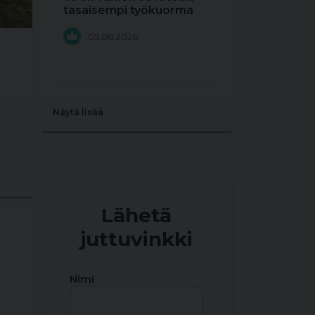
tasaisempi työkuorma
05.08.2026
Näytä lisää
Lähetä
juttuvinkki
Nimi