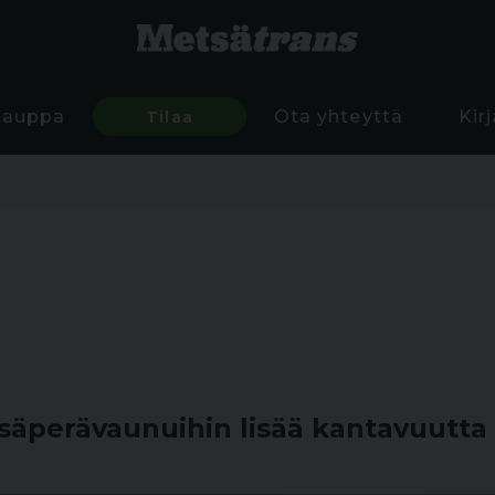
Kauppa
Tilaa
Ota yhteyttä
Kir
säperävaunuihin lisää kantavuutta