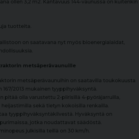
na ollen 3,2 m2. Kantavuus 144-vaunussa on kuitenkin
ja tuotteita.
istoon on saatavana nyt myös bioenergialaidat,
dollisuuksia.
raktorin metsäperävaunuille
ktorin metsäperävaunuihin on saatavilla toukokuusta
n 167/2013 mukainen tyyppihyväksyntä.
tää olla varustettu 2-piirisillä 4-pyöräjarruilla,
heijastimilla sekä tietyn kokoisilla renkailla.
taa tyyppihyväksyntäkilvestä. Hyväksyntä on
purimaissa, jotka noudattavat säädöstä.
opeus julkisilla teillä on 30 km/h.