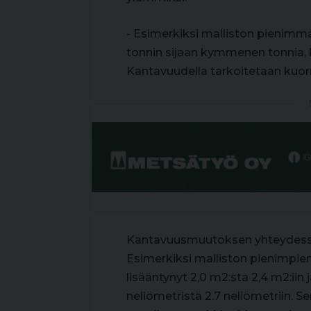
- Esimerkiksi malliston pienim
tonnin sijaan kymmenen tonnia, k
Kantavuudella tarkoitetaan kuor
Kantavuusmuutoksen yhteydessä
Esimerkiksi malliston pienimpien
lisääntynyt 2,0 m2:sta 2,4 m2:ii
neliömetristä 2.7 neliömetriin. 