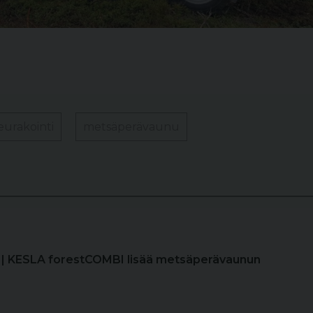
urakointi
metsäperävaunu
| KESLA forestCOMBI lisää metsäperävaunun