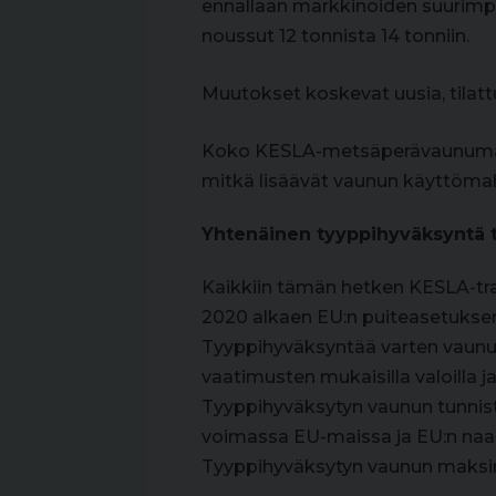
ennallaan markkinoiden suurimpa
noussut 12 tonnista 14 tonniin.
Muutokset koskevat uusia, tilattu
Koko KESLA-metsäperävaunumall
mitkä lisäävät vaunun käyttömah
Yhtenäinen tyyppihyväksyntä t
Kaikkiin tämän hetken KESLA-tra
2020 alkaen EU:n puiteasetukse
Tyyppihyväksyntää varten vaunun pi
vaatimusten mukaisilla valoilla ja 
Tyyppihyväksytyn vaunun tunnis
voimassa EU-maissa ja EU:n naa
Tyyppihyväksytyn vaunun maksimin