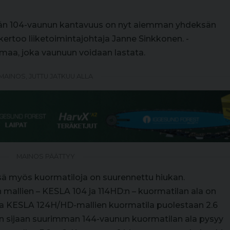
män 104-vaunun kantavuus on nyt aiemman yhdeksän
ertoo liiketoimintajohtaja Janne Sinkkonen. -
maa, joka vaunuun voidaan lastata.
MAINOS, JUTTU JATKUU ALLA
MAINOS PÄÄTTYY
 myös kuormatiloja on suurennettu hiukan.
 mallien – KESLA 104 ja 114HD:n – kuormatilan ala on
n ja KESLA 124H/HD-mallien kuormatila puolestaan 2.6
Sen sijaan suurimman 144-vaunun kuormatilan ala pysyy