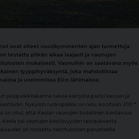
nut ovat olleet vuosikymmenten ajan tunnettuja
n testattu pitkän aikaa laajasti ja vaunujen
titulosten mukaisesti. Vaunuihin on saatavana myös
kainen tyyppihyväksyntä, joka mahdollistaa
maissa ja useimmissa EU:n lähimaissa.
 yksipalkkirakenne tekee kärrystä paitsi kevyen ja
 kestävän. Nykyisin runkopalkki on reilu, kooltaan 200 *
 on ollut, että Keslan vaunujen todellinen kantavuus
i. Kesla sai vaunujen kestävyyden testauksesta
tavuudet on nostettu testitulosten perusteella