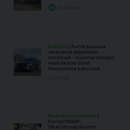
05.08.2026
Kuljetus
| Autokaupassa
varovaisia elpymisen
merkkejä – kuorma-autojen
ensirekisteröinnit
hienoisessa kasvussa
04.08.2026
Metsäkoneurakointi
|
Koneyrittäjät:
Sikaruttorajoitusten