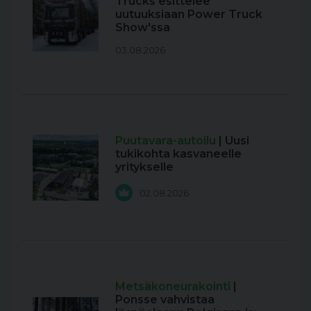
Trucks esittelee
uutuuksiaan Power Truck
Show'ssa
03.08.2026
Puutavara-autoilu
| Uusi
tukikohta kasvaneelle
yritykselle
02.08.2026
Metsäkoneurakointi
|
Ponsse vahvistaa