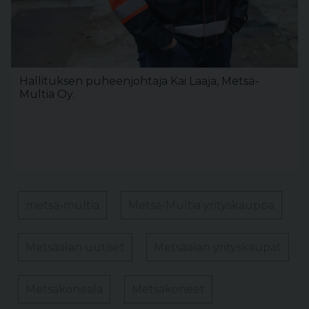
Hallituksen puheenjohtaja Kai Laaja, Metsä-
Multia Oy.
metsä-multia
Metsä-Multia yrityskauppa
Metsäalan uutiset
Metsäalan yrityskaupat
Metsäkoneala
Metsäkoneet