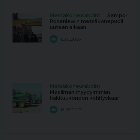
Metsäkoneurakointi
| Sampo-
Rosenlewin metsäkonepuoli
uuteen aikaan
15.05.2026
Metsäkoneurakointi
|
Maailman myydyimmän
hakkuukoneen kehityskaari
16.05.2026