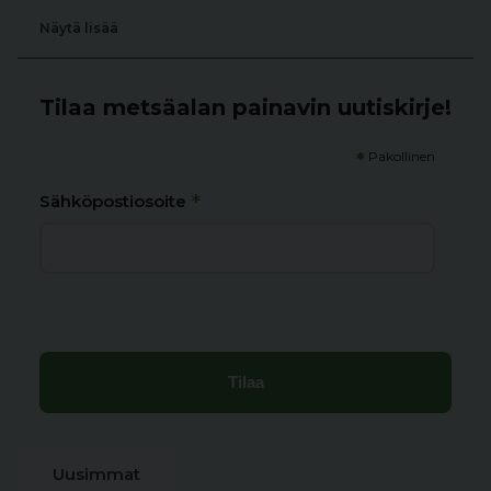
Näytä lisää
Tilaa metsäalan painavin uutiskirje!
*
Pakollinen
*
Sähköpostiosoite
Uusimmat