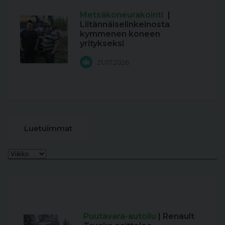
Metsäkoneurakointi
|
Liitännäiselinkeinosta
kymmenen koneen
yritykseksi
21.07.2026
Luetuimmat
Puutavara-autoilu
| Renault