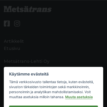
Artikkelit
Etusivu
Metsätrans-Lehti Oy
Asiakaspalvelu
Käytämme evästeitä
Yhteystiedot
Tämä verkkosivusto tallentaa tietoja, kuten evästeitä,
Palaute
sivuston tärkeiden toimintojen sekä markkinoinnin,
Mediakortti
personoinnin ja analytiikan mahdollistamiseksi. Voit
muuttaa asetuksia milloin tahansa.
Muuta asetuksia