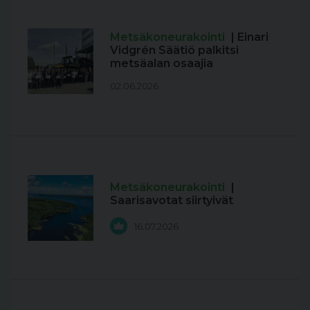
Metsäkoneurakointi
| Einari
Vidgrén Säätiö palkitsi
metsäalan osaajia
02.06.2026
Metsäkoneurakointi
|
Saarisavotat siirtyivät
16.07.2026