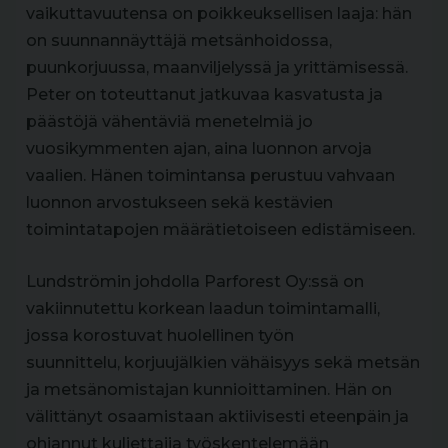
vaikuttavuutensa on poikkeuksellisen laaja: hän
on suunnannäyttäjä metsänhoidossa,
puunkorjuussa, maanviljelyssä ja yrittämisessä.
Peter on toteuttanut jatkuvaa kasvatusta ja
päästöjä vähentäviä menetelmiä jo
vuosikymmenten ajan, aina luonnon arvoja
vaalien. Hänen toimintansa perustuu vahvaan
luonnon arvostukseen sekä kestävien
toimintatapojen määrätietoiseen edistämiseen.
Lundströmin johdolla Parforest Oy:ssä on
vakiinnutettu korkean laadun toimintamalli,
jossa korostuvat huolellinen työn
suunnittelu, korjuujälkien vähäisyys sekä metsän
ja metsänomistajan kunnioittaminen. Hän on
välittänyt osaamistaan aktiivisesti eteenpäin ja
ohjannut kuljettajia työskentelemään