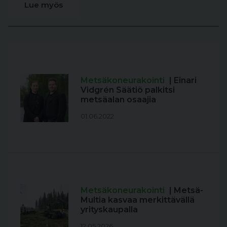
Lue myös
Metsäkoneurakointi
| Einari
Vidgrén Säätiö palkitsi
metsäalan osaajia
01.06.2022
Metsäkoneurakointi
| Metsä-
Multia kasvaa merkittävällä
yrityskaupalla
12.05.2026