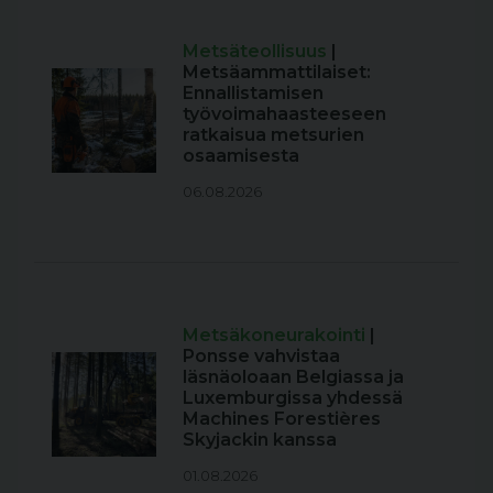
Metsäteollisuus
|
Metsäammattilaiset:
Ennallistamisen
työvoimahaasteeseen
ratkaisua metsurien
osaamisesta
06.08.2026
Metsäkoneurakointi
|
Ponsse vahvistaa
läsnäoloaan Belgiassa ja
Luxemburgissa yhdessä
Machines Forestières
Skyjackin kanssa
01.08.2026