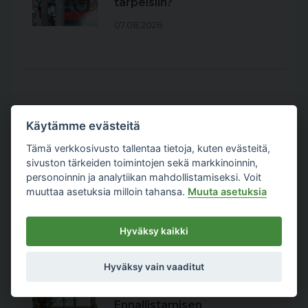
tarpeisiin?
07.08.2026
Metsäteollisuus
|
Käytämme evästeitä
Sahateollisuuden suhdanne
pysyy synkkänä – korkeat
Tämä verkkosivusto tallentaa tietoja, kuten evästeitä,
puunhinnat ja heikko
sivuston tärkeiden toimintojen sekä markkinoinnin,
kysyntä rasittavat alaa
personoinnin ja analytiikan mahdollistamiseksi. Voit
07.08.2026
muuttaa asetuksia milloin tahansa.
Muuta asetuksia
Hyväksy kaikki
Hyväksy vain vaaditut
Metsäteollisuus
|
Metsäammattilaiset:
Ennallistamisen