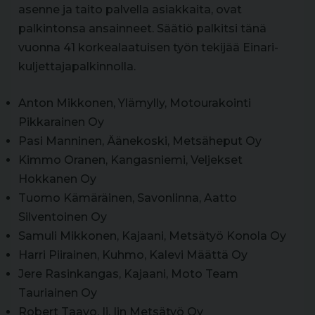
asenne ja taito palvella asiakkaita, ovat
palkintonsa ansainneet. Säätiö palkitsi tänä
vuonna 41 korkealaatuisen työn tekijää Einari-
kuljettajapalkinnolla.
Anton Mikkonen, Ylämylly, Motourakointi
Pikkarainen Oy
Pasi Manninen, Äänekoski, Metsäheput Oy
Kimmo Oranen, Kangasniemi, Veljekset
Hokkanen Oy
Tuomo Kämäräinen, Savonlinna, Aatto
Silventoinen Oy
Samuli Mikkonen, Kajaani, Metsätyö Konola Oy
Harri Piirainen, Kuhmo, Kalevi Määttä Oy
Jere Rasinkangas, Kajaani, Moto Team
Tauriainen Oy
Robert Taavo, Ii, Iin Metsätyö Oy