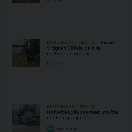
Metsäkoneurakointi
| Einari
Vidgrén Säätiö palkitsi
metsäalan osaajia
12.07.2021
Metsäkoneurakointi
|
Haketta kyllä saadaan, mutta
mistä käyttäjät?
04.04.2014