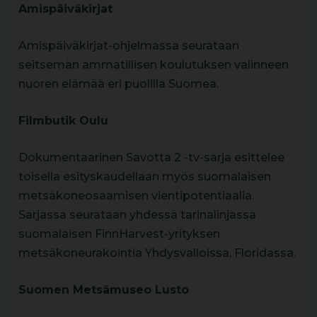
Amispäiväkirjat
Amispäiväkirjat-ohjelmassa seurataan
seitsemän ammatillisen koulutuksen valinneen
nuoren elämää eri puolilla Suomea.
Filmbutik Oulu
Dokumentaarinen Savotta 2 -tv-sarja esittelee
toisella esityskaudellaan myös suomalaisen
metsäkoneosaamisen vientipotentiaalia.
Sarjassa seurataan yhdessä tarinalinjassa
suomalaisen FinnHarvest-yrityksen
metsäkoneurakointia Yhdysvalloissa, Floridassa.
Suomen Metsämuseo Lusto