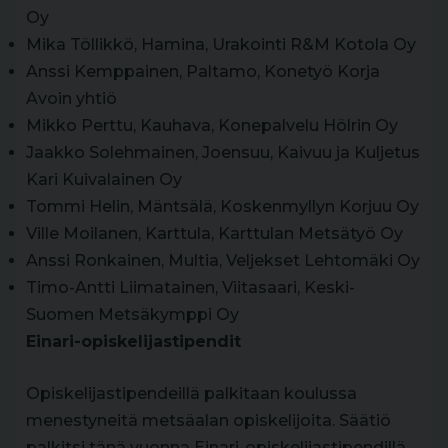
Oy
Mika Töllikkö, Hamina, Urakointi R&M Kotola Oy
Anssi Kemppainen, Paltamo, Konetyö Korja
Avoin yhtiö
Mikko Perttu, Kauhava, Konepalvelu Hölrin Oy
Jaakko Solehmainen, Joensuu, Kaivuu ja Kuljetus
Kari Kuivalainen Oy
Tommi Helin, Mäntsälä, Koskenmyllyn Korjuu Oy
Ville Moilanen, Karttula, Karttulan Metsätyö Oy
Anssi Ronkainen, Multia, Veljekset Lehtomäki Oy
Timo-Antti Liimatainen, Viitasaari, Keski-
Suomen Metsäkymppi Oy
Einari-opiskelijastipendit
Opiskelijastipendeillä palkitaan koulussa
menestyneitä metsäalan opiskelijoita. Säätiö
palkitsi tänä vuonna Einari-opiskelijastipendillä