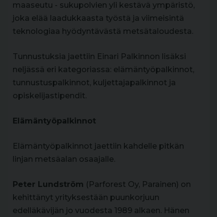
maaseutu - sukupolvien yli kestävä ympäristö,
joka elää laadukkaasta työstä ja viimeisintä
teknologiaa hyödyntävästä metsätaloudesta.
Tunnustuksia jaettiin Einari Palkinnon lisäksi
neljässä eri kategoriassa: elämäntyöpalkinnot,
tunnustuspalkinnot, kuljettajapalkinnot ja
opiskelijastipendit.
Elämäntyöpalkinnot
Elämäntyöpalkinnot jaettiin kahdelle pitkän
linjan metsäalan osaajalle.
Peter Lundström
(Parforest Oy, Parainen) on
kehittänyt yrityksestään puunkorjuun
edelläkävijän jo vuodesta 1989 alkaen. Hänen