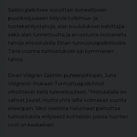
Säätiö palkitsee vuosittain koneelliseen
puunkorjuuseen liittyviä tutkimus- ja
tuotekehitystahoja, alan koulutuksen kehittäjiä
sekä alan tunnettuutta ja arvostusta nostaneita
tahoja erisuuruisilla Einari-tunnustuspalkinnoilla.
Tänä vuonna tunnustuksen sai kymmenen
tahoa.
Einari Vidgrén Säätiön puheenjohtajan, Juha
Vidgrenin mukaan Tunnustuspalkinnot
viitoittavat tietä tulevaisuuteen. "Metsäalalla on
vahvat juuret, mutta yhtä lailla voimakas suunta
eteenpäin. Siksi olemme halunneet painottaa
tunnustuksia erityisesti kohteisiin, joissa nuorten
rooli on keskeinen.