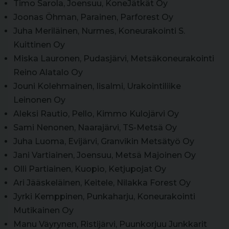
Timo Sarola, Joensuu, KoneJätkät Oy
Joonas Öhman, Parainen, Parforest Oy
Juha Meriläinen, Nurmes, Koneurakointi S.
Kuittinen Oy
Miska Lauronen, Pudasjärvi, Metsäkoneurakointi
Reino Alatalo Oy
Jouni Kolehmainen, Iisalmi, Urakointiliike
Leinonen Oy
Aleksi Rautio, Pello, Kimmo Kulojärvi Oy
Sami Nenonen, Naarajärvi, TS-Metsä Oy
Juha Luoma, Evijärvi, Granvikin Metsätyö Oy
Jani Vartiainen, Joensuu, Metsä Majoinen Oy
Olli Partiainen, Kuopio, Ketjupojat Oy
Ari Jääskeläinen, Keitele, Nilakka Forest Oy
Jyrki Kemppinen, Punkaharju, Koneurakointi
Mutikainen Oy
Manu Väyrynen, Ristijärvi, Puunkorjuu Junkkarit