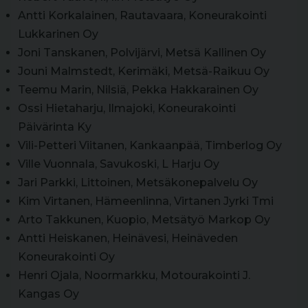
Antti Korkalainen, Rautavaara, Koneurakointi
Lukkarinen Oy
Joni Tanskanen, Polvijärvi, Metsä Kallinen Oy
Jouni Malmstedt, Kerimäki, Metsä-Raikuu Oy
Teemu Marin, Nilsiä, Pekka Hakkarainen Oy
Ossi Hietaharju, Ilmajoki, Koneurakointi
Päivärinta Ky
Vili-Petteri Viitanen, Kankaanpää, Timberlog Oy
Ville Vuonnala, Savukoski, L Harju Oy
Jari Parkki, Littoinen, Metsäkonepalvelu Oy
Kim Virtanen, Hämeenlinna, Virtanen Jyrki Tmi
Arto Takkunen, Kuopio, Metsätyö Markop Oy
Antti Heiskanen, Heinävesi, Heinäveden
Koneurakointi Oy
Henri Ojala, Noormarkku, Motourakointi J.
Kangas Oy