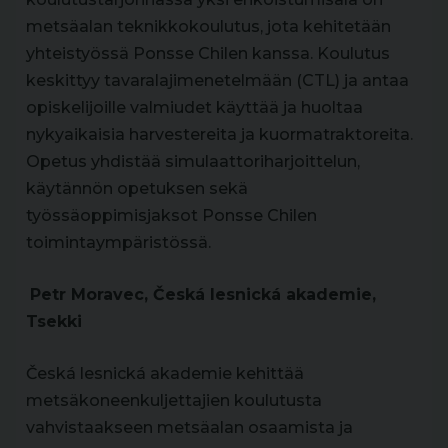
metsäalan teknikkokoulutus, jota kehitetään
yhteistyössä Ponsse Chilen kanssa. Koulutus
keskittyy tavaralajimenetelmään (CTL) ja antaa
opiskelijoille valmiudet käyttää ja huoltaa
nykyaikaisia harvestereita ja kuormatraktoreita.
Opetus yhdistää simulaattoriharjoittelun,
käytännön opetuksen sekä
työssäoppimisjaksot Ponsse Chilen
toimintaympäristössä.
Petr Moravec, Česká lesnická akademie,
Tsekki
Česká lesnická akademie kehittää
metsäkoneenkuljettajien koulutusta
vahvistaakseen metsäalan osaamista ja