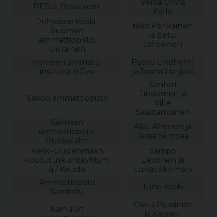
Venla Olivia
REDU, Rovaniemi
Kallo
Pohjoisen Keski-
Niko Parikainen
Suomen
ja Eetu
ammattiopisto,
Lähteinen
Uurainen
Hämeen ammatti-
Paavo Lindholm
instituutti Evo
ja Joona Harjula
Santeri
Tirkkonen ja
Savon ammattiopisto
Ville
Saastamoinen
Saimaan
Aku Ahonen ja
ammattiopisto,
Jesse Siiropää
Ruokolahti
Keski-Uudenmaan
Sampo
koulutuskuntayhtym
Lievonen ja
ä / Keuda
Lukas Skomars
Ammattiopisto
Juho Koski
Samiedu
Osku Pussinen
Kainuun
ja Kasperi