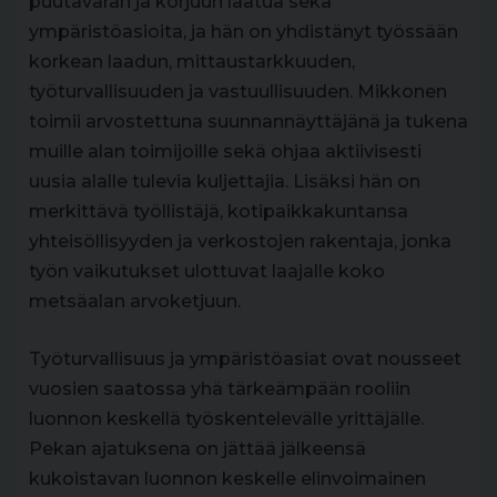
puutavaran ja korjuun laatua sekä
ympäristöasioita, ja hän on yhdistänyt työssään
korkean laadun, mittaustarkkuuden,
työturvallisuuden ja vastuullisuuden. Mikkonen
toimii arvostettuna suunnannäyttäjänä ja tukena
muille alan toimijoille sekä ohjaa aktiivisesti
uusia alalle tulevia kuljettajia. Lisäksi hän on
merkittävä työllistäjä, kotipaikkakuntansa
yhteisöllisyyden ja verkostojen rakentaja, jonka
työn vaikutukset ulottuvat laajalle koko
metsäalan arvoketjuun.
Työturvallisuus ja ympäristöasiat ovat nousseet
vuosien saatossa yhä tärkeämpään rooliin
luonnon keskellä työskentelevälle yrittäjälle.
Pekan ajatuksena on jättää jälkeensä
kukoistavan luonnon keskelle elinvoimainen