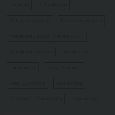
Heinävesi
Juha vidgren
Metsäalan opiskelija
Metsäkoneurakointi
Metsäkoneurakointi Mikkonen P. Oy
Metsäkoneurakoitsija
metsätalous
Parforest Oy
Pekka Mikkonen
Peter Lundström
puunkorjuu
Puunkorjuu Torvinen Oy
Reijo Wuorio