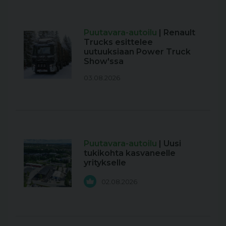
Puutavara-autoilu
| Renault
Trucks esittelee
uutuuksiaan Power Truck
Show'ssa
03.08.2026
Puutavara-autoilu
| Uusi
tukikohta kasvaneelle
yritykselle
02.08.2026