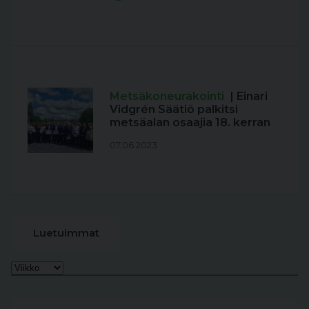
Metsäkoneurakointi
| Einari
Vidgrén Säätiö palkitsi
metsäalan osaajia 18. kerran
07.06.2023
Luetuimmat