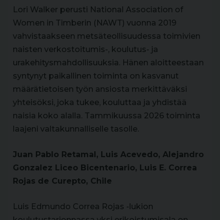
Lori Walker perusti National Association of
Women in Timberin (NAWT) vuonna 2019
vahvistaakseen metsäteollisuudessa toimivien
naisten verkostoitumis-, koulutus- ja
urakehitysmahdollisuuksia. Hänen aloitteestaan
syntynyt paikallinen toiminta on kasvanut
määrätietoisen työn ansiosta merkittäväksi
yhteisöksi, joka tukee, kouluttaa ja yhdistää
naisia koko alalla. Tammikuussa 2026 toiminta
laajeni valtakunnalliselle tasolle.
Juan Pablo Retamal, Luis Acevedo, Alejandro
Gonzalez Liceo Bicentenario, Luis E. Correa
Rojas de Curepto, Chile
Luis Edmundo Correa Rojas -lukion
koulutustarjonnassa yksi erikoistumisala on