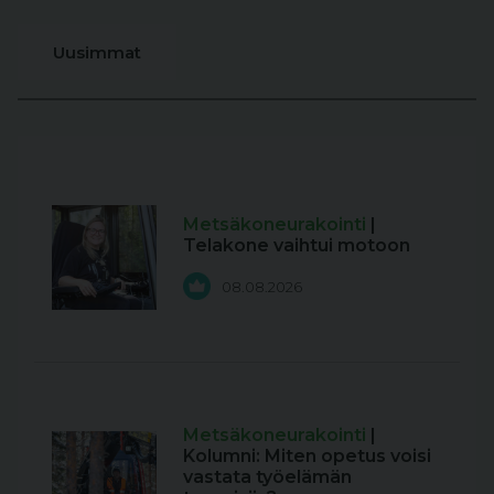
Uusimmat
Metsäkoneurakointi
|
Telakone vaihtui motoon
08.08.2026
Metsäkoneurakointi
|
Kolumni: Miten opetus voisi
vastata työelämän