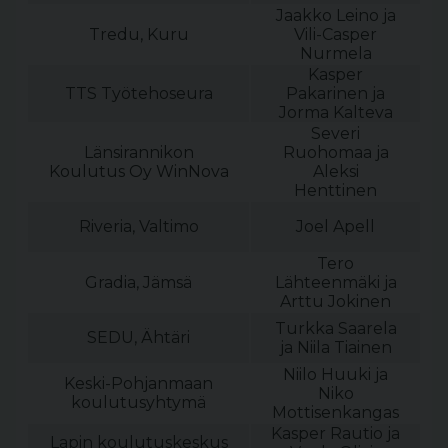
Jaakko Leino ja
Tredu, Kuru
Vili-Casper
Nurmela
Kasper
TTS Työtehoseura
Pakarinen ja
Jorma Kalteva
Severi
Länsirannikon
Ruohomaa ja
Koulutus Oy WinNova
Aleksi
Henttinen
Riveria, Valtimo
Joel Apell
Tero
Gradia, Jämsä
Lähteenmäki ja
Arttu Jokinen
Turkka Saarela
SEDU, Ähtäri
ja Niila Tiainen
Niilo Huuki ja
Keski-Pohjanmaan
Niko
koulutusyhtymä
Mottisenkangas
Kasper Rautio ja
Lapin koulutuskeskus