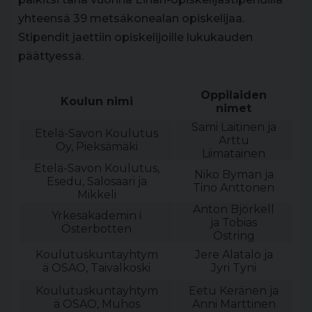
yhteensä 39 metsäkonealan opiskelijaa.
Stipendit jaettiin opiskelijoille lukukauden
päättyessä.
Oppilaiden
Koulun nimi
nimet
Sami Laitinen ja
Etelä-Savon Koulutus
Arttu
Oy, Pieksämäki
Liimatainen
Etelä-Savon Koulutus,
Niko Byman ja
Esedu, Salosaari ja
Tino Anttonen
Mikkeli
Anton Björkell
Yrkesakademin i
ja Tobias
Österbotten
Östring
Koulutuskuntayhtym
Jere Alatalo ja
ä OSAO, Taivalkoski
Jyri Tyni
Koulutuskuntayhtym
Eetu Keränen ja
ä OSAO, Muhos
Anni Marttinen