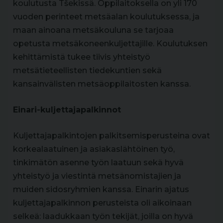
koulutusta Tšekissä. Oppilaitoksella on yli 170
vuoden perinteet metsäalan koulutuksessa, ja
maan ainoana metsäkouluna se tarjoaa
opetusta metsäkoneenkuljettajille. Koulutuksen
kehittämistä tukee tiivis yhteistyö
metsätieteellisten tiedekuntien sekä
kansainvälisten metsäoppilaitosten kanssa.
Einari-kuljettajapalkinnot
Kuljettajapalkintojen palkitsemisperusteina ovat
korkealaatuinen ja asiakaslähtöinen työ,
tinkimätön asenne työn laatuun sekä hyvä
yhteistyö ja viestintä metsänomistajien ja
muiden sidosryhmien kanssa. Einarin ajatus
kuljettajapalkinnon perusteista oli aikoinaan
selkeä: laadukkaan työn tekijät, joilla on hyvä