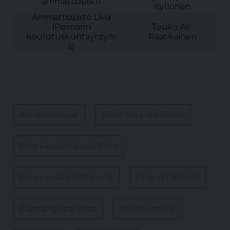
ammattiopisto
Kyllönen
Ammattiopisto Livia
(Peimarin
Touko Ali-
koulutuskuntayhtym
Raatikainen
ä)
Amispäiväkirjat
Einari Vidgrén Säätiö
Einari-kuljettajapalkinto
Einari-opiskelijastipendi
Einarin Palkinto
Elämäntyöpalkinto
Hakevuori Oy