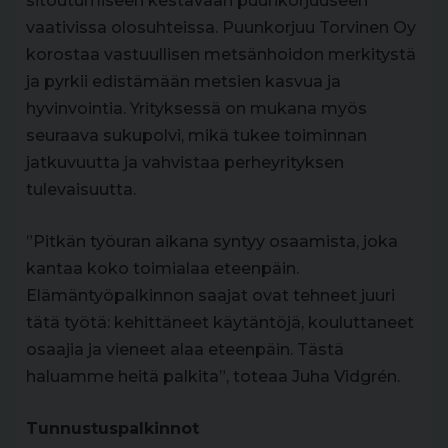
sitoutumiseen kestävään puunkorjuuseen
vaativissa olosuhteissa. Puunkorjuu Torvinen Oy
korostaa vastuullisen metsänhoidon merkitystä
ja pyrkii edistämään metsien kasvua ja
hyvinvointia. Yrityksessä on mukana myös
seuraava sukupolvi, mikä tukee toiminnan
jatkuvuutta ja vahvistaa perheyrityksen
tulevaisuutta.
”Pitkän työuran aikana syntyy osaamista, joka
kantaa koko toimialaa eteenpäin.
Elämäntyöpalkinnon saajat ovat tehneet juuri
tätä työtä: kehittäneet käytäntöjä, kouluttaneet
osaajia ja vieneet alaa eteenpäin. Tästä
haluamme heitä palkita”, toteaa Juha Vidgrén.
Tunnustuspalkinnot