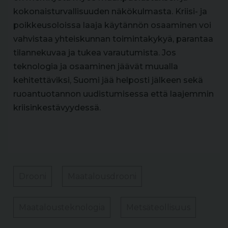
kokonaisturvallisuuden näkökulmasta. Kriisi- ja
poikkeusoloissa laaja käytännön osaaminen voi
vahvistaa yhteiskunnan toimintakykyä, parantaa
tilannekuvaa ja tukea varautumista. Jos
teknologia ja osaaminen jäävät muualla
kehitettäviksi, Suomi jää helposti jälkeen sekä
ruoantuotannon uudistumisessa että laajemmin
kriisinkestävyydessä.
Drooni
Maatalousdrooni
Maatalousteknologia
Metsäteollisuus