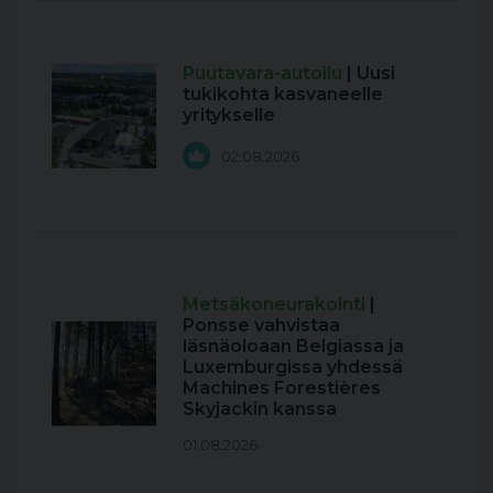
Puutavara-autoilu
| Uusi
tukikohta kasvaneelle
yritykselle
02.08.2026
Metsäkoneurakointi
|
Ponsse vahvistaa
läsnäoloaan Belgiassa ja
Luxemburgissa yhdessä
Machines Forestières
Skyjackin kanssa
01.08.2026