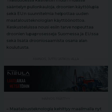
Tilaisuudessa käsiteltiin muun muassa
sääntelyn pullonkauloja, droonien käyttölupia
sekä EU:n suunnitelmia helpottaa uuden
maatalousteknologian käyttöönottoa.
Keskusteluissa nousi esiin tarve nopeuttaa
droonien lupaprosesseja Suomessa ja EU:ssa
sekä lisätä drooniosaamista osana alan
koulutusta.
MAINOS, JUTTU JATKUU ALLA
MAINOS PÄÄTTYY
– Maatalousteknologia kehittyy maailmalla nyt