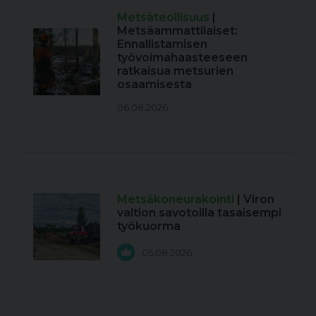
Metsäteollisuus
|
Metsäammattilaiset:
Ennallistamisen
työvoimahaasteeseen
ratkaisua metsurien
osaamisesta
06.08.2026
Metsäkoneurakointi
| Viron
valtion savotoilla tasaisempi
työkuorma
05.08.2026