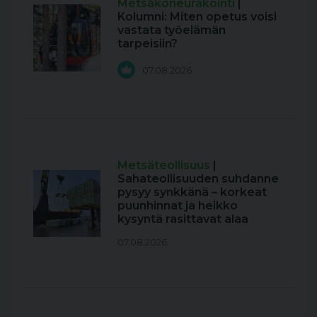
Metsäkoneurakointi
|
Kolumni: Miten opetus voisi
vastata työelämän
tarpeisiin?
07.08.2026
Metsäteollisuus
|
Sahateollisuuden suhdanne
pysyy synkkänä – korkeat
puunhinnat ja heikko
kysyntä rasittavat alaa
07.08.2026