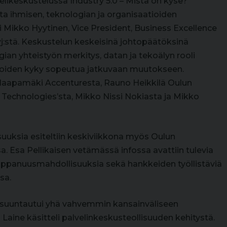
elikeskustelussa Industry 5.0 – Mistä on kyse?
sta ihmisen, teknologian ja organisaatioiden
Mikko Hyytinen, Vice President, Business Excellence
stä. Keskustelun keskeisinä johtopäätöksinä
gian yhteistyön merkitys, datan ja tekoälyn rooli
tioiden kyky sopeutua jatkuvaan muutokseen.
 Haapamäki Accenturesta, Rauno Heikkilä Oulun
 Technologies’sta, Mikko Nissi Nokiasta ja Mikko
uuksia esiteltiin keskiviikkona myös Oulun
 Esa Pellikaisen vetämässä infossa avattiin tulevia
kumppanuusmahdollisuuksia sekä hankkeiden työllistäviä
sa.
 suuntautui yhä vahvemmin kansainväliseen
Laine käsitteli palvelinkeskusteollisuuden kehitystä.