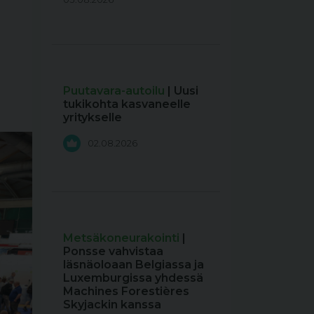
Puutavara-autoilu
| Uusi
tukikohta kasvaneelle
yritykselle
02.08.2026
Metsäkoneurakointi
|
Ponsse vahvistaa
läsnäoloaan Belgiassa ja
Luxemburgissa yhdessä
Machines Forestières
Skyjackin kanssa