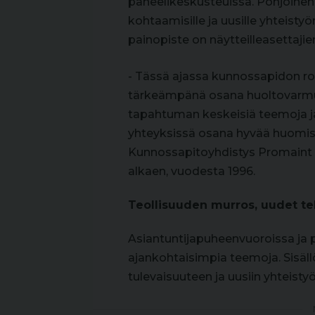
paneelikeskusteuissa. Pohjoinen 
kohtaamisille ja uusille yhteisty
painopiste on näytteilleasettajie
- Tässä ajassa kunnossapidon ro
tärkeämpänä osana huoltovarmuu
tapahtuman keskeisiä teemoja ja
yhteyksissä osana hyvää huomist
Kunnossapitoyhdistys Promaint r
alkaen, vuodesta 1996.
Teollisuuden murros, uudet te
Asiantuntijapuheenvuoroissa ja p
ajankohtaisimpia teemoja. Sisäll
tulevaisuuteen ja uusiin yhteisty