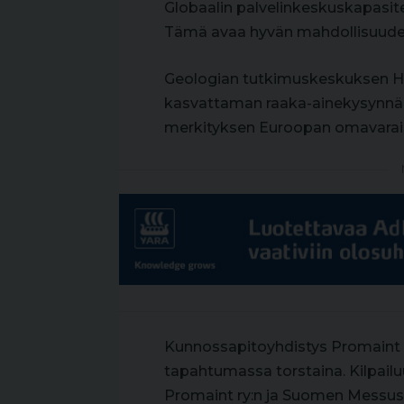
Globaalin palvelinkeskuskapasit
Tämä avaa hyvän mahdollisuuden
Geologian tutkimuskeskuksen Han
kasvattaman raaka-ainekysynnän
merkityksen Euroopan omavara
Kunnossapitoyhdistys Promaint ry
tapahtumassa torstaina. Kilpailuun 
Promaint ry:n ja Suomen Messus