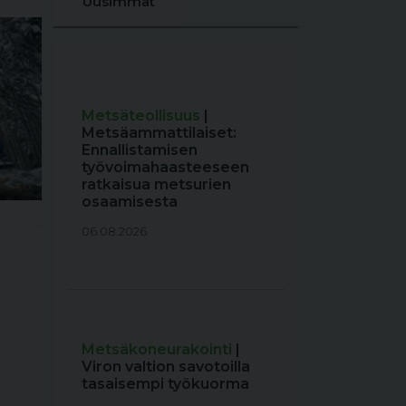
Uusimmat
Metsäteollisuus
|
Metsäammattilaiset:
Ennallistamisen
työvoimahaasteeseen
ratkaisua metsurien
osaamisesta
06.08.2026
Metsäkoneurakointi
|
Viron valtion savotoilla
tasaisempi työkuorma