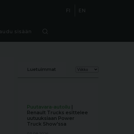
FI
EN
jaudu sisään
Luetuimmat
Puutavara-autoilu
|
Renault Trucks esittelee
uutuuksiaan Power
Truck Show'ssa
03.08.2026