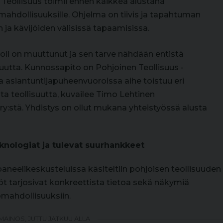
Teollisuus toimii ennen kaikkea alustana
ömahdollisuuksille. Ohjelma on tiivis ja tapahtuman
n ja kävijöiden välisissä tapaamisissa.
oli on muuttunut ja sen tarve nähdään entistä
tta. Kunnossapito on Pohjoinen Teollisuus -
 asiantuntijapuheenvuoroissa aihe toistuu eri
a teollisuutta, kuvailee Timo Lehtinen
y:stä. Yhdistys on ollut mukana yhteistyössä alusta
knologiat ja tulevat suurhankkeet
aneelikeskusteluissa käsiteltiin pohjoisen teollisuuden
öt tarjosivat konkreettista tietoa sekä näkymiä
ömahdollisuuksiin.
MAINOS, JUTTU JATKUU ALLA