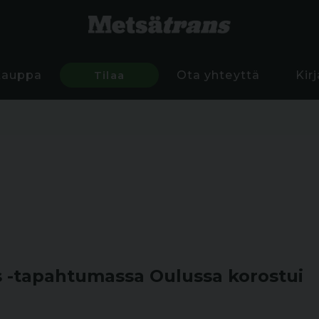
Kauppa
Tilaa
Ota yhteyttä
Kir
s -tapahtumassa Oulussa korostui