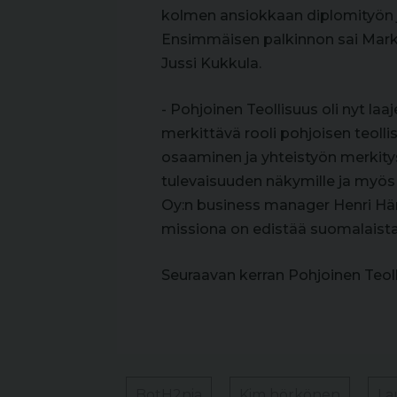
kolmen ansiokkaan diplomityön
Ensimmäisen palkinnon sai Markus 
Jussi Kukkula.
- Pohjoinen Teollisuus oli nyt l
merkittävä rooli pohjoisen teol
osaaminen ja yhteistyön merkity
tulevaisuuden näkymille ja myös 
Oy:n business manager Henri Här
missiona on edistää suomalaista
Seuraavan kerran Pohjoinen Teolli
BotH2nia
Kim hörkönen
La