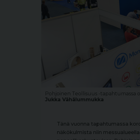
Pohjoinen Teollisuus -tapahtumassa ol
Jukka Vähälummukka
Tänä vuonna tapahtumassa korostu
näkökulmista niin messualueella