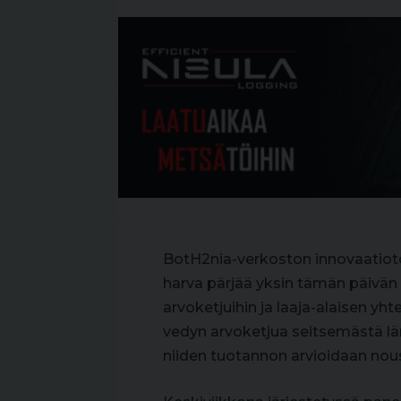
BotH2nia-verkoston innovaatioto
harva pärjää yksin tämän päivän
arvoketjuihin ja laaja-alaisen y
vedyn arvoketjua seitsemästä l
niiden tuotannon arvioidaan nou