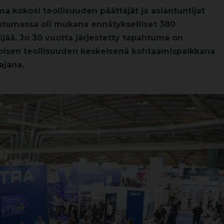
a kokosi teollisuuden päättäjät ja asiantuntijat
ahtumassa oli mukana ennätykselliset 380
ijää. Jo 30 vuotta järjestetty tapahtuma on
oisen teollisuuden keskeisenä kohtaamispaikkana
ajana.