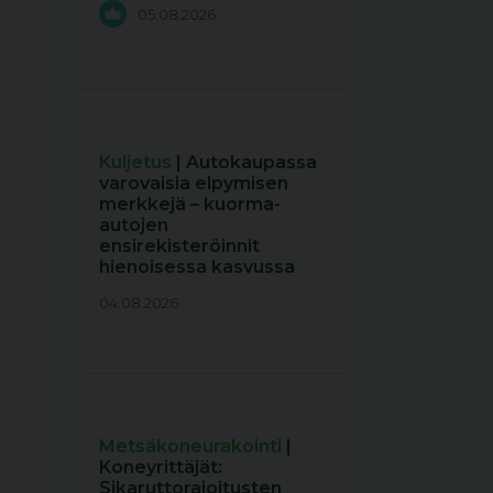
05.08.2026
Kuljetus
| Autokaupassa
varovaisia elpymisen
merkkejä – kuorma-
autojen
ensirekisteröinnit
hienoisessa kasvussa
04.08.2026
Metsäkoneurakointi
|
Koneyrittäjät:
Sikaruttorajoitusten