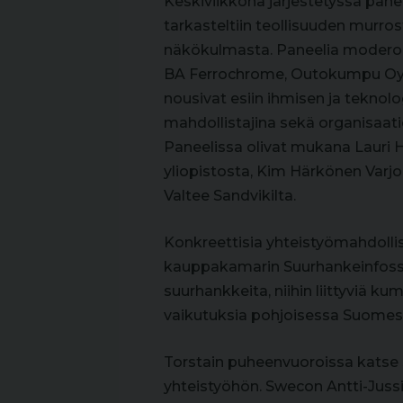
Keskiviikkona järjestetyssä pane
tarkasteltiin teollisuuden murro
näkökulmasta. Paneelia moderoi 
BA Ferrochrome, Outokumpu Oyj:
nousivat esiin ihmisen ja teknolo
mahdollistajina sekä organisaa
Paneelissa olivat mukana Lauri
yliopistosta, Kim Härkönen Varjo
Valtee Sandvikilta.
Konkreettisia yhteistyömahdollis
kauppakamarin Suurhankeinfossa.
suurhankkeita, niihin liittyviä 
vaikutuksia pohjoisessa Suomes
Torstain puheenvuoroissa katse
yhteistyöhön. Swecon Antti-Jussi 