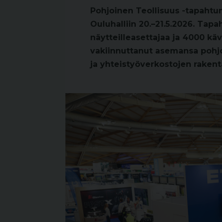
Pohjoinen Teollisuus -tapahtum
Ouluhalliin 20.–21.5.2026. Tap
näytteilleasettajaa ja 4000 käv
vakiinnuttanut asemansa pohj
ja yhteistyöverkostojen rakent