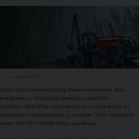
MAINOS PÄÄTTYY
htori Sari Kola muistutti puheenvuorossaan, että
 maailmassa. Vetytalous perustuu vahvoihin
hteistyöhön. BotH2nia-vetylaaksossa on mukana jo 24
änsirannikon maakunnasta, ja vuoteen 2035 mennessä
sevan 450 000 tonniin vetyä vuodessa.