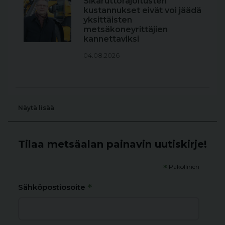
Sikaruttorajoitusten
kustannukset eivät voi jäädä
yksittäisten
metsäkoneyrittäjien
kannettaviksi
04.08.2026
Näytä lisää
Tilaa metsäalan painavin uutiskirje!
*
Pakollinen
*
Sähköpostiosoite