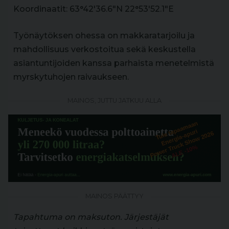
Koordinaatit: 63°42'36.6"N 22°53'52.1"E
Työnäytöksen ohessa on makkaratarjoilu ja
mahdollisuus verkostoitua sekä keskustella
asiantuntijoiden kanssa parhaista menetelmistä
myrskytuhojen raivaukseen.
MAINOS, JUTTU JATKUU ALLA
MAINOS PÄÄTTYY
Tapahtuma on maksuton. Järjestäjät