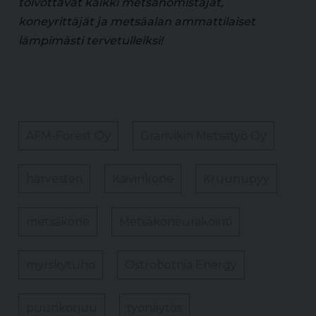
toivottavat kaikki metsänomistajat,
koneyrittäjät ja metsäalan ammattilaiset
lämpimästi tervetulleiksi!
AFM-Forest Oy
Granvikin Metsätyö Oy
harvesteri
Kaivinkone
Kruunupyy
metsäkone
Metsäkoneurakointi
myrskytuho
Ostrobotnia Energy
puunkorjuu
työnäytös