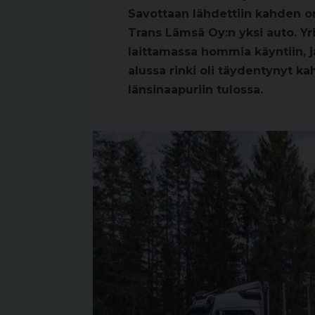
Savottaan lähdettiin kahden om
Trans Lämsä Oy:n yksi auto. Yr
laittamassa hommia käyntiin, ja
alussa rinki oli täydentynyt kah
länsinaapuriin tulossa.