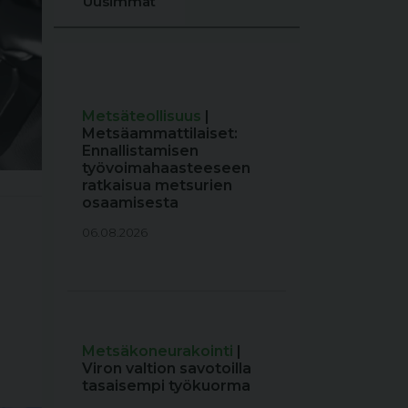
Uusimmat
Metsäteollisuus
|
Metsäammattilaiset:
Ennallistamisen
työvoimahaasteeseen
ratkaisua metsurien
osaamisesta
06.08.2026
Metsäkoneurakointi
|
Viron valtion savotoilla
tasaisempi työkuorma