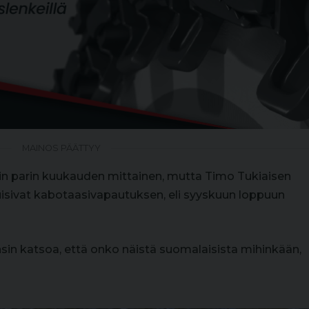
MAINOS PÄÄTTYY
ain parin kuukauden mittainen, mutta Timo Tukiaisen
uisivat kabotaasivapautuksen, eli syyskuun loppuun
sin katsoa, että onko näistä suomalaisista mihinkään,