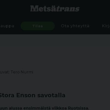
Kauppa
Tilaa
Ota yhteyttä
Kir
uvat: Tero Nurmi
Stora Enson savotalla
uun alussa ensimmäistä viikkoa Ruotsissa.