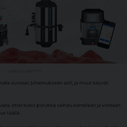
MAINOS PÄÄTTYY
ikalla suoraan juhannukseen asti, ja muut käyvät
tavalla, ettei koko porukka vaihdu kerrallaan ja voidaan
s täällä.