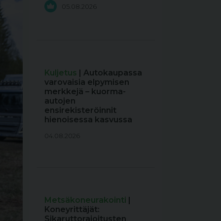
05.08.2026
Kuljetus
| Autokaupassa
varovaisia elpymisen
merkkejä – kuorma-
autojen
ensirekisteröinnit
hienoisessa kasvussa
04.08.2026
Metsäkoneurakointi
|
Koneyrittäjät:
Sikaruttorajoitusten