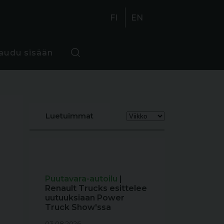
FI
EN
jaudu sisään
Luetuimmat
Puutavara-autoilu
|
Renault Trucks esittelee
uutuuksiaan Power
Truck Show'ssa
03.08.2026