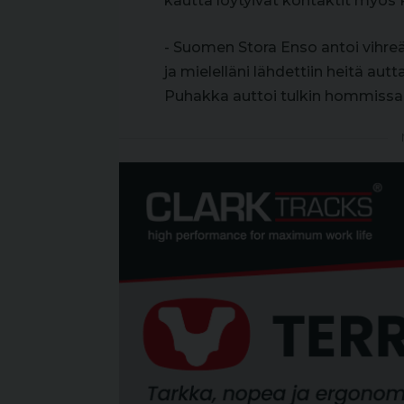
kautta löytyivät kontaktit myös 
- Suomen Stora Enso antoi vihreää
ja mielelläni lähdettiin heitä au
Puhakka auttoi tulkin hommissa