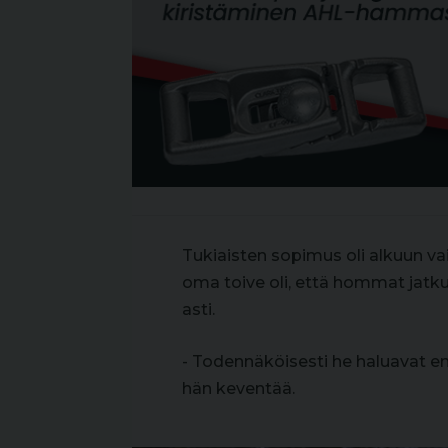
Tukiaisten sopimus oli alkuun v
oma toive oli, että hommat jatk
asti.
- Todennäköisesti he haluavat en
hän keventää.