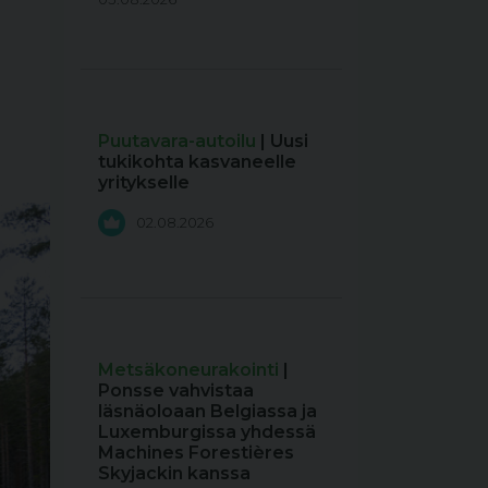
Puutavara-autoilu
| Uusi
tukikohta kasvaneelle
yritykselle
02.08.2026
Metsäkoneurakointi
|
Ponsse vahvistaa
läsnäoloaan Belgiassa ja
Luxemburgissa yhdessä
Machines Forestières
Skyjackin kanssa