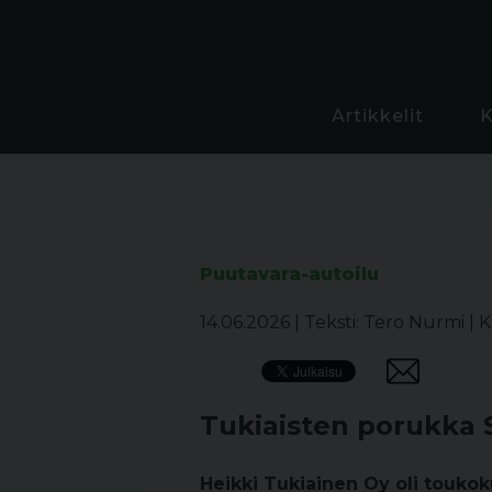
Artikkelit
Puutavara-autoilu
14.06.2026
|
Teksti: Tero Nurmi
|
K
Tukiaisten porukka 
Heikki Tukiainen Oy oli toukok