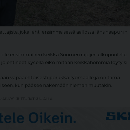
ttajista, joka lähti ensimmäisessä aallossa länsinaapuriin.
i ole ensimmäinen keikka Suomen rajojen ulkopuolelle,
 jo ehtineet kysellä eikö mitään keikkahommia löytyisi.
aadaan vapaaehtoisesti porukka työmaalle ja on tämä
miseen, kun pääsee näkemään hieman muutakin.
MAINOS, JUTTU JATKUU ALLA