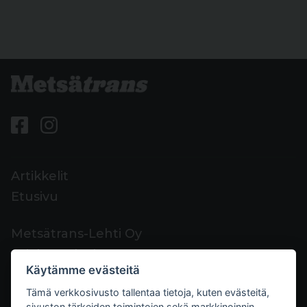
Artikkelit
Etusivu
Metsätrans-Lehti Oy
Asiakaspalvelu
Käytämme evästeitä
Yhteystiedot
Tämä verkkosivusto tallentaa tietoja, kuten evästeitä,
Palaute
sivuston tärkeiden toimintojen sekä markkinoinnin,