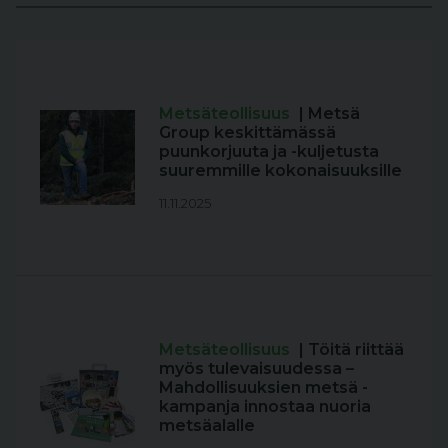
Metsäteollisuus
| Metsä
Group keskittämässä
puunkorjuuta ja -kuljetusta
suuremmille kokonaisuuksille
11.11.2025
Metsäteollisuus
| Töitä riittää
myös tulevaisuudessa –
Mahdollisuuksien metsä -
kampanja innostaa nuoria
metsäalalle