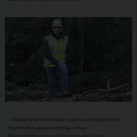
- Haluamme vahvistaa sopimusyrittäjiemme
mahdollisuuksia kehittää omaa
liiketoimintaansa pitkäjänteisesti. Uusi