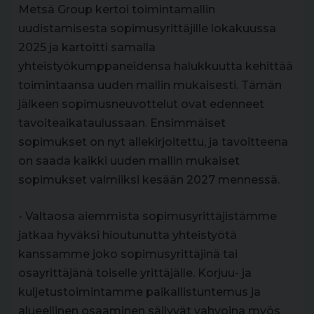
Metsä Group kertoi toimintamallin
uudistamisesta sopimusyrittäjille lokakuussa
2025 ja kartoitti samalla
yhteistyökumppaneidensa halukkuutta kehittää
toimintaansa uuden mallin mukaisesti. Tämän
jälkeen sopimusneuvottelut ovat edenneet
tavoiteaikataulussaan. Ensimmäiset
sopimukset on nyt allekirjoitettu, ja tavoitteena
on saada kaikki uuden mallin mukaiset
sopimukset valmiiksi kesään 2027 mennessä.
- Valtaosa aiemmista sopimusyrittäjistämme
jatkaa hyväksi hioutunutta yhteistyötä
kanssamme joko sopimusyrittäjinä tai
osayrittäjänä toiselle yrittäjälle. Korjuu- ja
kuljetustoimintamme paikallistuntemus ja
alueellinen osaaminen säilyvät vahvoina myös