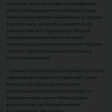
luoda yhä vahvempia sopimuskumppaneita,
joilla on entistä paremmat valmiudet johtaa
toimintaansa, kehittää osaamistaan ja vastata
kasvaviin laatu- ja turvallisuusvaatimuksiin.
Jatkossa Metsä Group keskittyy tilaajana
tavoitteiden asettamiseen, toiminnan
seurantaan ja laadun varmistamiseen. Yrittäjien
rooli työn operatiivisessa suunnittelussa ja
johtamisessa kasvaa.
- Uudessa toimintamallissa siirrytään nyt entistä
selkeämpään tilaaja–toimittaja-malliin, jossa
Metsä Group ohjaa sopimusyrityksiä
kokonaisuuksina yksittäisten koneiden tai
kuljetusten sijaan, sanoo Metsä Groupin
puunhankinnan ja metsäpalveluiden
tuotantojohtaja Ilkka Köntti.