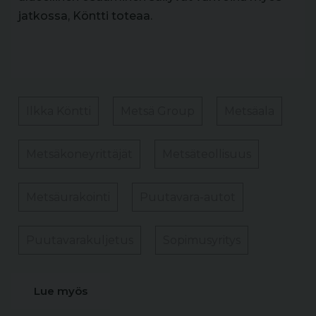
jatkossa, Köntti toteaa.
Ilkka Köntti
Metsä Group
Metsäala
Metsäkoneyrittäjät
Metsäteollisuus
Metsäurakointi
Puutavara-autot
Puutavarakuljetus
Sopimusyritys
Lue myös