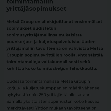
toimintamallin
yrittäjäsopimukset
Metsä Group on allekirjoittanut ensimmäiset
sopimukset uudistetun
sopimusyrittäjämallinsa mukaisista
puunkorjuu- ja kuljetuspalveluista. Uuden
yrittäjämallin tavoitteena on vahvistaa Metsä
Groupin sopimusyrittäjien roolia, yhtenäistää
toimintamalleja valtakunnallisesti sekä
kehittää koko toimitusketjun tehokkuutta.
Uudessa toimintamallissa Metsä Groupin
korjuu- ja kuljetuskumppanien määrä vähenee
nykyisestä noin 250 yrittäjästä alle sataan.
Samalla yksittäisten sopimusten koko kasvaa
merkittävästi. Yhtiön mukaan tavoitteena on