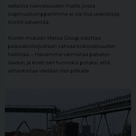
sellaista tulevaisuuden mallia, jossa
sopimuskumppanimme ei ole itse urakoitsija,
Köntti selventää.
Köntin mukaan Metsä Group odottaa
pääurakoitsijoiltaan vahvaa kokonaisuuden
hallintaa. – Haluamme varmistaa palvelun
laadun, ja koen sen huonoksi poluksi, että
alihankintaa viedään liian pitkälle.