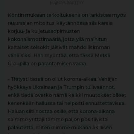
MAINOS PÄÄTTYY
Köntin mukaan tarkoituksena on tarkistaa myös
resurssien mitoitus, käytännössä siis karsia
korjuu- ja kuljetussopimusten
kokonaismottimääriä, jotta yllä mainitun
kaltaiset seisokit jäisivät mahdollisimman
vähäisiksi. Hän myöntää, että tässä Metsä
Groupilla on parantamisen varaa.
- Tietysti tässä on ollut korona-aikaa, Venäjän
hyökkäys Ukrainaan ja Trumpin tulliväännöt,
enkä tiedä ovatko nämä kaikki muutokset olleet
kenenkään hallussa tai helposti ennustettavissa.
Haluan silti nostaa esille, että korona-aikana
saimme yrittäjiltämme paljon positiivista
palautetta, miten olimme mukana äkillisen