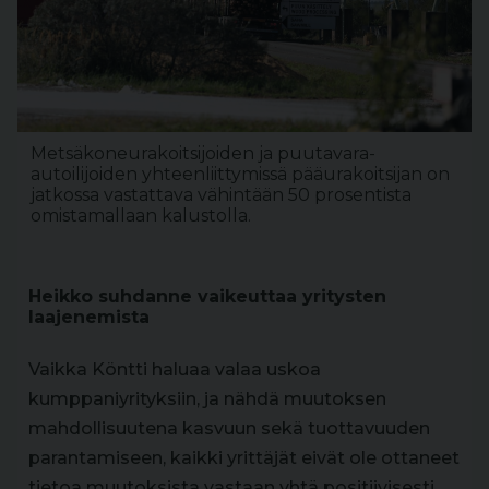
Metsäkoneurakoitsijoiden ja puutavara-
autoilijoiden yhteenliittymissä pääurakoitsijan on
jatkossa vastattava vähintään 50 prosentista
omistamallaan kalustolla.
Heikko suhdanne vaikeuttaa yritysten
laajenemista
Vaikka Köntti haluaa valaa uskoa
kumppaniyrityksiin, ja nähdä muutoksen
mahdollisuutena kasvuun sekä tuottavuuden
parantamiseen, kaikki yrittäjät eivät ole ottaneet
tietoa muutoksista vastaan yhtä positiivisesti.