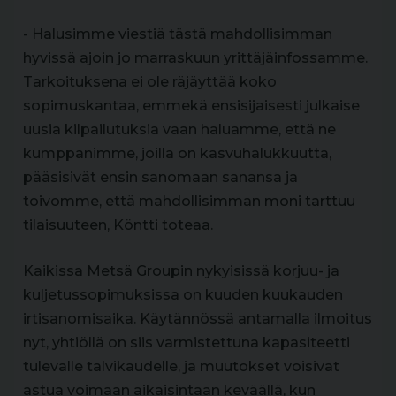
- Halusimme viestiä tästä mahdollisimman
hyvissä ajoin jo marraskuun yrittäjäinfossamme.
Tarkoituksena ei ole räjäyttää koko
sopimuskantaa, emmekä ensisijaisesti julkaise
uusia kilpailutuksia vaan haluamme, että ne
kumppanimme, joilla on kasvuhalukkuutta,
pääsisivät ensin sanomaan sanansa ja
toivomme, että mahdollisimman moni tarttuu
tilaisuuteen, Köntti toteaa.
Kaikissa Metsä Groupin nykyisissä korjuu- ja
kuljetussopimuksissa on kuuden kuukauden
irtisanomisaika. Käytännössä antamalla ilmoitus
nyt, yhtiöllä on siis varmistettuna kapasiteetti
tulevalle talvikaudelle, ja muutokset voisivat
astua voimaan aikaisintaan keväällä, kun