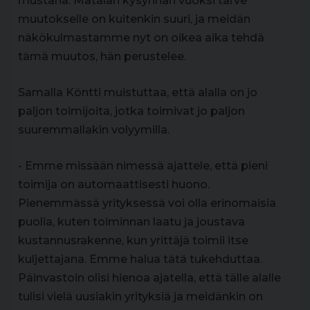
mustana. Matalan kysynnän vuoksi tarve
muutokselle on kuitenkin suuri, ja meidän
näkökulmastamme nyt on oikea aika tehdä
tämä muutos, hän perustelee.
Samalla Köntti muistuttaa, että alalla on jo
paljon toimijoita, jotka toimivat jo paljon
suuremmallakin volyymilla.
- Emme missään nimessä ajattele, että pieni
toimija on automaattisesti huono.
Pienemmässä yrityksessä voi olla erinomaisia
puolia, kuten toiminnan laatu ja joustava
kustannusrakenne, kun yrittäjä toimii itse
kuljettajana. Emme halua tätä tukehduttaa.
Päinvastoin olisi hienoa ajatella, että tälle alalle
tulisi vielä uusiakin yrityksiä ja meidänkin on