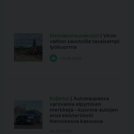
Metsäkoneurakointi
| Viron
valtion savotoilla tasaisempi
työkuorma
05.08.2026
Kuljetus
| Autokaupassa
varovaisia elpymisen
merkkejä – kuorma-autojen
ensirekisteröinnit
hienoisessa kasvussa
04.08.2026