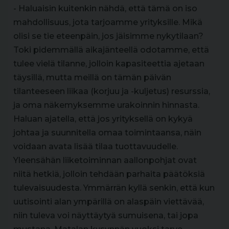
- Haluaisin kuitenkin nähdä, että tämä on iso
mahdollisuus, jota tarjoamme yrityksille. Mikä
olisi se tie eteenpäin, jos jäisimme nykytilaan?
Toki pidemmällä aikajänteellä odotamme, että
tulee vielä tilanne, jolloin kapasiteettia ajetaan
täysillä, mutta meillä on tämän päivän
tilanteeseen liikaa (korjuu ja -kuljetus) resurssia,
ja oma näkemyksemme urakoinnin hinnasta.
Haluan ajatella, että jos yrityksellä on kykyä
johtaa ja suunnitella omaa toimintaansa, näin
voidaan avata lisää tilaa tuottavuudelle.
Yleensähän liiketoiminnan aallonpohjat ovat
niitä hetkiä, jolloin tehdään parhaita päätöksiä
tulevaisuudesta. Ymmärrän kyllä senkin, että kun
uutisointi alan ympärillä on alaspäin viettävää,
niin tuleva voi näyttäytyä sumuisena, tai jopa