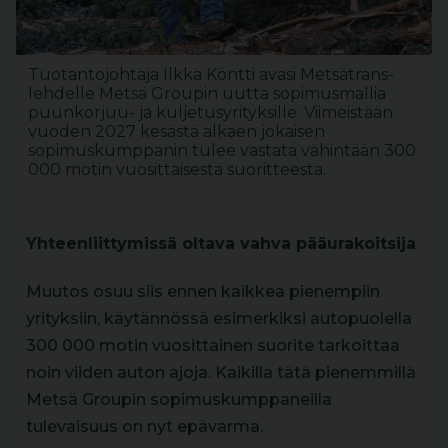
Tuotantojohtaja Ilkka Köntti avasi Metsätrans-
lehdelle Metsä Groupin uutta sopimusmallia
puunkorjuu- ja kuljetusyrityksille. Viimeistään
vuoden 2027 kesästä alkaen jokaisen
sopimuskumppanin tulee vastata vähintään 300
000 motin vuosittaisesta suoritteesta.
Yhteenliittymissä oltava vahva pääurakoitsija
Muutos osuu siis ennen kaikkea pienempiin
yrityksiin, käytännössä esimerkiksi autopuolella
300 000 motin vuosittainen suorite tarkoittaa
noin viiden auton ajoja. Kaikilla tätä pienemmillä
Metsä Groupin sopimuskumppaneilla
tulevaisuus on nyt epävarma.