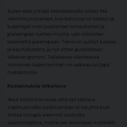
Kuten eräs yrittäjä Metsätransille totesi: Me
olemme joustaneet, kun kalustoa on seissyt ja
kuljettajat ovat joustaneet lomautusten ja
pienempien tuntien myötä, vain odotellen
käännettä parempaan. Tämä on syönyt kassaa
ja käyttökatetta, ja nyt sitten pudotetaan
tällainen pommi. Tällaisessa tilanteessa
toiminnan laajentaminen on vaikeaa tai jopa
mahdotonta.
Kustannuksia leikattava
Ilkka Köntti korostaa, että nyt tehtävä
sopimusmallin uudistaminen ei ole yhtä kuin
Metsä Groupin aiemmin uutisoitu
säästöohjelma, mutta sen arvioidaan kuitenkin