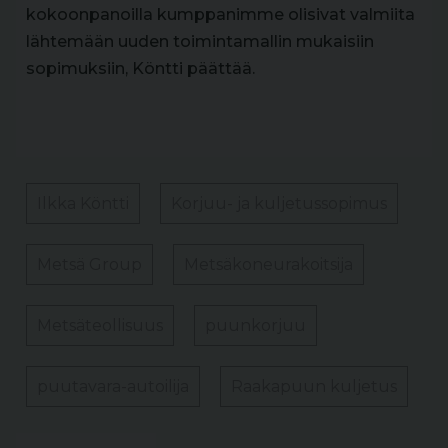
kokoonpanoilla kumppanimme olisivat valmiita
lähtemään uuden toimintamallin mukaisiin
sopimuksiin, Köntti päättää.
Ilkka Köntti
Korjuu- ja kuljetussopimus
Metsä Group
Metsäkoneurakoitsija
Metsäteollisuus
puunkorjuu
puutavara-autoilija
Raakapuun kuljetus