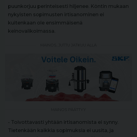
puunkorjuu perinteisesti hiljenee. Köntin mukaan
nykyisten sopimusten irtisanominen ei
kuitenkaan ole ensimmäisenä
keinovalikoimassa.
MAINOS, JUTTU JATKUU ALLA
MAINOS PÄÄTTYY
- Toivottavasti yhtään irtisanomista ei synny.
Tietenkään kaikkia sopimuksia ei uusita, ja