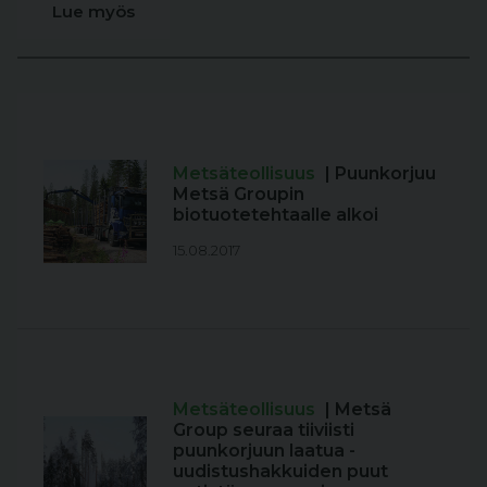
Lue myös
Metsäteollisuus
| Puunkorjuu
Metsä Groupin
biotuotetehtaalle alkoi
15.08.2017
Metsäteollisuus
| Metsä
Group seuraa tiiviisti
puunkorjuun laatua -
uudistushakkuiden puut