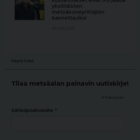
kustannukset eivät voi jäädä
yksittäisten
metsäkoneyrittäjien
kannettaviksi
04.08.2026
Näytä lisää
Tilaa metsäalan painavin uutiskirje!
*
Pakollinen
*
Sähköpostiosoite