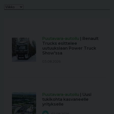
Puutavara-autoilu
| Renault
Trucks esittelee
uutuuksiaan Power Truck
Show'ssa
03.08.2026
Puutavara-autoilu
| Uusi
tukikohta kasvaneelle
yritykselle
02.08.2026