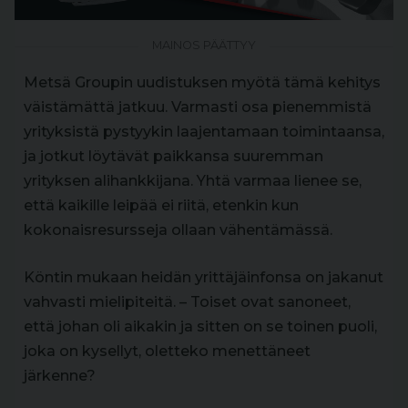
MAINOS PÄÄTTYY
Metsä Groupin uudistuksen myötä tämä kehitys
väistämättä jatkuu. Varmasti osa pienemmistä
yrityksistä pystyykin laajentamaan toimintaansa,
ja jotkut löytävät paikkansa suuremman
yrityksen alihankkijana. Yhtä varmaa lienee se,
että kaikille leipää ei riitä, etenkin kun
kokonaisresursseja ollaan vähentämässä.
Köntin mukaan heidän yrittäjäinfonsa on jakanut
vahvasti mielipiteitä. – Toiset ovat sanoneet,
että johan oli aikakin ja sitten on se toinen puoli,
joka on kysellyt, oletteko menettäneet
järkenne?