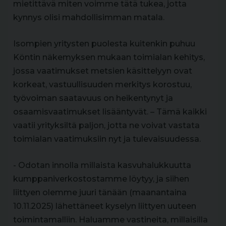
mietittävä miten voimme tätä tukea, jotta
kynnys olisi mahdollisimman matala.
Isompien yritysten puolesta kuitenkin puhuu
Köntin näkemyksen mukaan toimialan kehitys,
jossa vaatimukset metsien käsittelyyn ovat
korkeat, vastuullisuuden merkitys korostuu,
työvoiman saatavuus on heikentynyt ja
osaamisvaatimukset lisääntyvät. – Tämä kaikki
vaatii yrityksiltä paljon, jotta ne voivat vastata
toimialan vaatimuksiin nyt ja tulevaisuudessa.
- Odotan innolla millaista kasvuhalukkuutta
kumppaniverkostostamme löytyy, ja siihen
liittyen olemme juuri tänään (maanantaina
10.11.2025) lähettäneet kyselyn liittyen uuteen
toimintamalliin. Haluamme vastineita, millaisilla