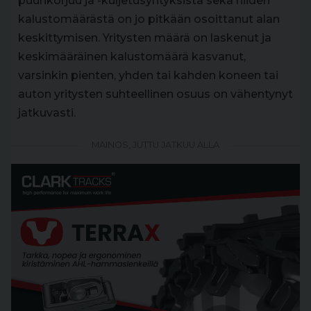
puunkorjuu ja -kuljetusyrityksistä sekä niiden
kalustomäärästä on jo pitkään osoittanut alan
keskittymisen. Yritysten määrä on laskenut ja
keskimääräinen kalustomäärä kasvanut,
varsinkin pienten, yhden tai kahden koneen tai
auton yritysten suhteellinen osuus on vähentynyt
jatkuvasti.
MAINOS, JUTTU JATKUU ALLA