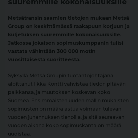
suuremmille kokonaisuuksille
Metsätransin saamien tietojen mukaan Metsä
Group on keskittämässä raakapuun korjuun ja
kuljetuksen suuremmille kokonaisuuksille.
Jatkossa jokaisen sopimuskumppanin tulisi
vastata vähintään 300 000 motin
vuosittaisesta suoritteesta.
Syksyllä Metsä Groupin tuotantojohtajana
aloittanut Ilkka Köntti vahvistaa tiedon pitävän
paikkansa, ja muutoksen koskevan koko
Suomea. Ensimmäisten uuden mallin mukaisten
sopimusten on määrä astua voimaan tulevan
vuoden juhannuksen tienoilla, ja sitä seuraavan
vuoden aikana koko sopimuskanta on määrä
uudistaa.