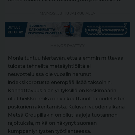
MAINOS, JUTTU JATKUU ALLA
MAINOS PÄÄTTYY
Monia tuntuu hiertävän, että aiemmin mittavaa
tulosta tehneiltä metsäyhtiöiltä ei
neuvotteluissa ole vuosiin herunut
indeksikorotusta enempää lisää taksoihin.
Kannattavuus alan yrityksillä on keskimäärin
ollut heikko, mikä on vaikeuttanut taloudellisten
puskurien rakentamista. Kuluvan vuoden aikana
Metsä Groupillakin on ollut laajoja tuotannon
rajoituksia, mikä on näkynyt suoraan
kumppaniyritysten työtilanteessa.